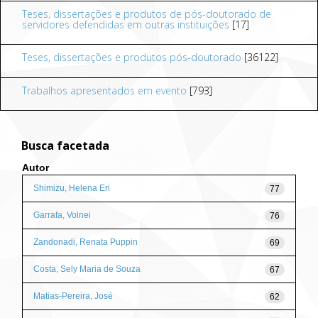
Teses, dissertações e produtos de pós-doutorado de
servidores defendidas em outras instituições
[17]
Teses, dissertações e produtos pós-doutorado
[36122]
Trabalhos apresentados em evento
[793]
Busca facetada
Autor
Shimizu, Helena Eri
77
Garrafa, Volnei
76
Zandonadi, Renata Puppin
69
Costa, Sely Maria de Souza
67
Matias-Pereira, José
62