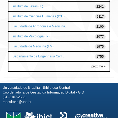
Instituto de Letras (IL)
2241
Instituto de Ciências Humanas (ICH)
2117
Faculdade de Agronomia e Medicina...
2100
Instituto de Psicologia (IP)
2077
Faculdade de Medicina (FM)
1975
Departamento de Engenharia Civil ...
1755
próximo >
Universidade de Brasília - Biblioteca Central
Coordenadoria de Gestão da Informação Digital - GID
(61) 3107-2683
repositorio@unb.br