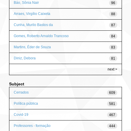
Báo, Sônia Nair
96
Arraes, Virgílio Caixeta
88
Cunha, Murilo Bastos da
87
Gomes, Roberto Arnaldo Trancoso
84
Martins, Éder de Souza
83
Diniz, Debora
81
next >
Subject
Cerrados
609
Política pública
581
Covid-19
467
Professores - formação
444