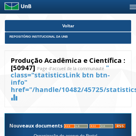
Skip
Voltar
navigation
REPOSITÓRIO INSTITUCIONAL DA UNB
Produção Acadêmica e Científica :
[50947]
"
Page d'accueil de la communauté
class="statisticsLink btn btn-
info"
href="/handle/10482/45725/statistic
Nouveaux documents
Organização do acervo do Portal