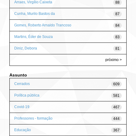
Arraes, Virgílio Caixeta
88
Cunha, Murilo Bastos da
87
Gomes, Roberto Arnaldo Trancoso
84
Martins, Éder de Souza
83
Diniz, Debora
81
próximo >
Assunto
Cerrados
609
Política pública
581
Covid-19
467
Professores - formação
444
Educação
367