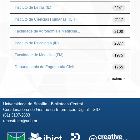
Instituto de Letras (IL)
2241
Instituto de Ciências Humanas (ICH)
2117
Faculdade de Agronomia e Medicina...
2100
Instituto de Psicologia (IP)
2077
Faculdade de Medicina (FM)
1975
Departamento de Engenharia Civil ...
1755
próximo >
Universidade de Brasília - Biblioteca Central
Coordenadoria de Gestão da Informação Digital - GID
(61) 3107-2683
repositorio@unb.br