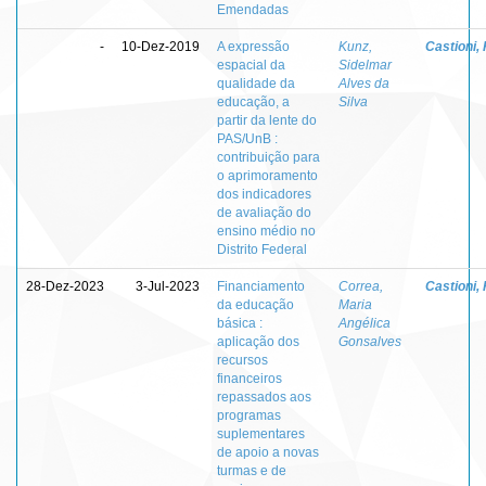
Emendadas
-
10-Dez-2019
A expressão
Kunz,
Castioni,
espacial da
Sidelmar
qualidade da
Alves da
educação, a
Silva
partir da lente do
PAS/UnB :
contribuição para
o aprimoramento
dos indicadores
de avaliação do
ensino médio no
Distrito Federal
28-Dez-2023
3-Jul-2023
Financiamento
Correa,
Castioni,
da educação
Maria
básica :
Angélica
aplicação dos
Gonsalves
recursos
financeiros
repassados aos
programas
suplementares
de apoio a novas
turmas e de