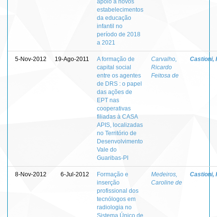
apoio a novos
estabelecimentos
da educação
infantil no
período de 2018
a 2021
5-Nov-2012
19-Ago-2011
A formação de
Carvalho,
Castioni,
capital social
Ricardo
entre os agentes
Feitosa de
de DRS : o papel
das ações de
EPT nas
cooperativas
filiadas à CASA
APIS, localizadas
no Território de
Desenvolvimento
Vale do
Guaribas-PI
8-Nov-2012
6-Jul-2012
Formação e
Medeiros,
Castioni,
inserção
Caroline de
profissional dos
tecnólogos em
radiologia no
Sistema Único de