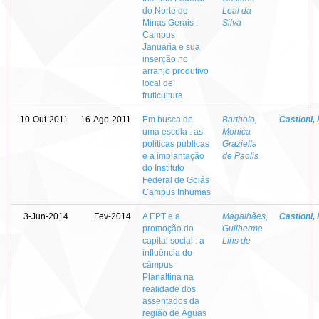
do Norte de
Leal da
Minas Gerais :
Silva
Campus
Januária e sua
inserção no
arranjo produtivo
local de
fruticultura
10-Out-2011
16-Ago-2011
Em busca de
Bartholo,
Castioni,
uma escola : as
Monica
políticas públicas
Graziella
e a implantação
de Paolis
do Instituto
Federal de Goiás
Campus Inhumas
3-Jun-2014
Fev-2014
A EPT e a
Magalhães,
Castioni,
promoção do
Guilherme
capital social : a
Lins de
influência do
câmpus
Planaltina na
realidade dos
assentados da
região de Águas