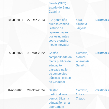
Saúde (SUS) do
estado de Santa
Catarina
10-Jul-2014
27-Dez-2013
... A gente não
Lara,
Castioni,
quer só comida...
Graziela
: estudo da
Jacynto
representação
dos estudantes
sobre o ensino
médio inovador
5-Jul-2022
31-Mar-2022
Gestão
Cardoso,
Castioni,
compartilhada da
Mônica
oferta pública de
Aparecida
educação
Serafim
baseada na lei
de consórcios
públicos : o caso
do Ciedepar
8-Abr-2025
28-Nov-2024
Gestão
Cardoso,
Castioni,
participativa e
Lukas
democrática na
Thiago
educação : uma
abordagem