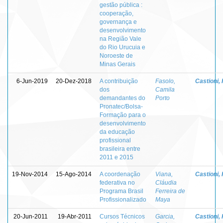
gestão pública :
cooperação,
governança e
desenvolvimento
na Região Vale
do Rio Urucuia e
Noroeste de
Minas Gerais
6-Jun-2019
20-Dez-2018
A contribuição
Fasolo,
Castioni,
dos
Camila
demandantes do
Porto
Pronatec/Bolsa-
Formação para o
desenvolvimento
da educação
profissional
brasileira entre
2011 e 2015
19-Nov-2014
15-Ago-2014
A coordenação
Viana,
Castioni,
federativa no
Cláudia
Programa Brasil
Ferreira de
Profissionalizado
Maya
20-Jun-2011
19-Abr-2011
Cursos Técnicos
Garcia,
Castioni,