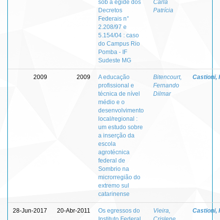
sob a égide dos
Carla
Decretos
Patrícia
Federais n°
2.208/97 e
5.154/04 : caso
do Campus Rio
Pomba - IF
Sudeste MG
2009
2009
A educação
Bitencourt,
Castioni,
profissional e
Fernando
técnica de nível
Dilmar
médio e o
desenvolvimento
local/regional :
um estudo sobre
a inserção da
escola
agrotécnica
federal de
Sombrio na
microrregião do
extremo sul
catarinense
28-Jun-2017
20-Abr-2011
Os egressos do
Vieira,
Castioni,
Instituto Federal
Crislene