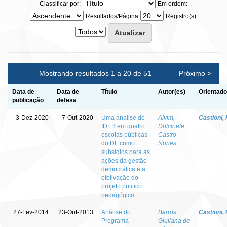
Classificar por:
Em ordem:
Resultados/Página
Registro(s):
Mostrando resultados 1 a 20 de 51
Próximo >
Data de
Data de
Título
Autor(es)
Orientado
publicação
defesa
3-Dez-2020
7-Out-2020
Uma analise do
Alvim,
Castioni,
IDEB em quatro
Dulcinete
escolas públicas
Castro
do DF como
Nunes
subsídios para as
ações da gestão
democrática e a
efetivação do
projeto politico
pedagógico
27-Fev-2014
23-Out-2013
Análise do
Barros,
Castioni,
Programa
Giuliana de