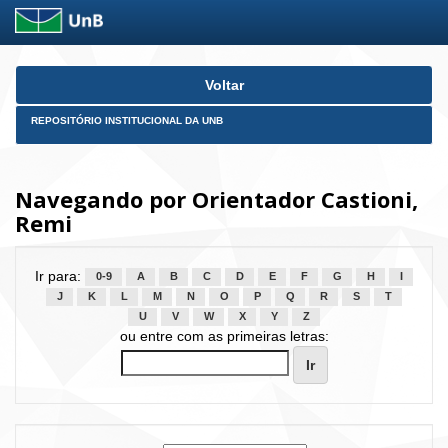
Skip
Voltar
navigation
REPOSITÓRIO INSTITUCIONAL DA UNB
Navegando por Orientador Castioni,
Remi
Ir para:
0-9
A
B
C
D
E
F
G
H
I
J
K
L
M
N
O
P
Q
R
S
T
U
V
W
X
Y
Z
ou entre com as primeiras letras: