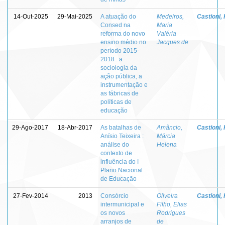
14-Out-2025
29-Mai-2025
A atuação do
Medeiros,
Castioni,
Consed na
Maria
reforma do novo
Valéria
ensino médio no
Jacques de
período 2015-
2018 : a
sociologia da
ação pública, a
instrumentação e
as fábricas de
políticas de
educação
29-Ago-2017
18-Abr-2017
As batalhas de
Amâncio,
Castioni,
Anísio Teixeira :
Márcia
análise do
Helena
contexto de
influência do I
Plano Nacional
de Educação
27-Fev-2014
2013
Consórcio
Oliveira
Castioni,
intermunicipal e
Filho, Elias
os novos
Rodrigues
arranjos de
de