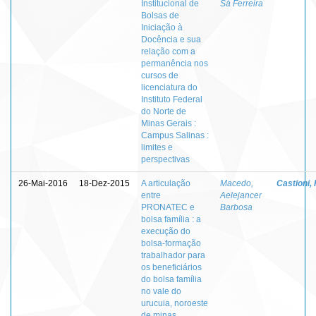
Institucional de
Sá Ferreira
Bolsas de
Iniciação à
Docência e sua
relação com a
permanência nos
cursos de
licenciatura do
Instituto Federal
do Norte de
Minas Gerais :
Campus Salinas :
limites e
perspectivas
26-Mai-2016
18-Dez-2015
A articulação
Macedo,
Castioni,
entre
Aelejancer
PRONATEC e
Barbosa
bolsa família : a
execução do
bolsa-formação
trabalhador para
os beneficiários
do bolsa família
no vale do
urucuia, noroeste
de minas