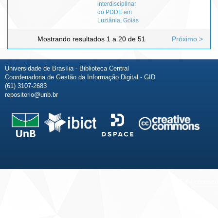
interdisciplinar
do PDDE em
Luziânia, Goiás
Mostrando resultados 1 a 20 de 51
Próximo >
Universidade de Brasília - Biblioteca Central
Coordenadoria de Gestão da Informação Digital - GID
(61) 3107-2683
repositorio@unb.br
Fale conosco
Sobre