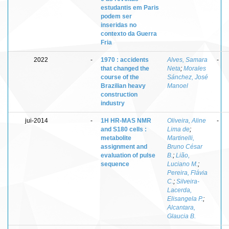
estudantis em Paris
podem ser
inseridas no
contexto da Guerra
Fria
2022
-
1970 : accidents
Alves, Samara
-
that changed the
Neta
;
Morales
course of the
Sánchez, José
Brazilian heavy
Manoel
construction
industry
jui-2014
-
1H HR-MAS NMR
Oliveira, Aline
-
and S180 cells :
Lima de
;
metabolite
Martinelli,
assignment and
Bruno César
evaluation of pulse
B.
;
Lião,
sequence
Luciano M.
;
Pereira, Flávia
C.
;
Silveira-
Lacerda,
Elisangela P.
;
Alcantara,
Glaucia B.