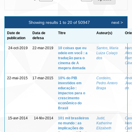
Showing results 1 to 20 of 50947
next >
Date de
Data de
Titre
Auteur(s)
Orie
publication
defesa
24-oct-2019
22-mar-2019
10 coisas que eu
Santos, Maria
Har
odeio em você : a
Luiza Colaço
Ale
tradução para o
dos
Ram
cinema de A
Oliv
megera domada
22-mai-2015
17-mar-2015
10% do PIB
Cordeiro,
And
investidos em
Pedro Antero
Joaq
educação :
Braga
de
impactos para o
crescimento
econômico do
Brasil
15-avr-2014
14-fév-2014
101 mil brasileiros
Judd,
Cast
no mundo : as
Katherine
Hen
implicações do
Elizabeth
Carl