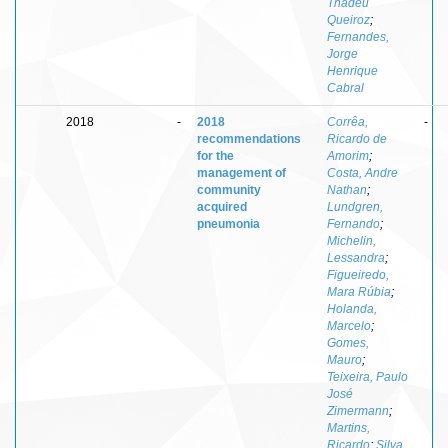
Thadeu
Queiroz
;
Fernandes,
Jorge
Henrique
Cabral
2018
-
2018
Corrêa,
-
recommendations
Ricardo de
for the
Amorim
;
management of
Costa, Andre
community
Nathan
;
acquired
Lundgren,
pneumonia
Fernando
;
Michelin,
Lessandra
;
Figueiredo,
Mara Rúbia
;
Holanda,
Marcelo
;
Gomes,
Mauro
;
Teixeira, Paulo
José
Zimermann
;
Martins,
Ricardo
;
Silva,