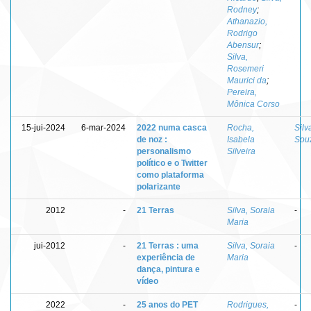
Rodney
;
Athanazio,
Rodrigo
Abensur
;
Silva,
Rosemeri
Maurici da
;
Pereira,
Mônica Corso
15-jui-2024
6-mar-2024
2022 numa casca
Rocha,
Silv
de noz :
Isabela
Sou
personalismo
Silveira
político e o Twitter
como plataforma
polarizante
2012
-
21 Terras
Silva, Soraia
-
Maria
jui-2012
-
21 Terras : uma
Silva, Soraia
-
experiência de
Maria
dança, pintura e
vídeo
2022
-
25 anos do PET
Rodrigues,
-