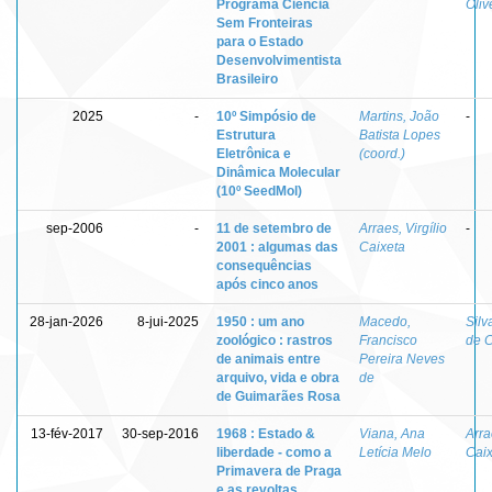
Programa Ciência
Oliv
Sem Fronteiras
para o Estado
Desenvolvimentista
Brasileiro
2025
-
10º Simpósio de
Martins, João
-
Estrutura
Batista Lopes
Eletrônica e
(coord.)
Dinâmica Molecular
(10º SeedMol)
sep-2006
-
11 de setembro de
Arraes, Virgílio
-
2001 : algumas das
Caixeta
consequências
após cinco anos
28-jan-2026
8-jui-2025
1950 : um ano
Macedo,
Silv
zoológico : rastros
Francisco
de C
de animais entre
Pereira Neves
arquivo, vida e obra
de
de Guimarães Rosa
13-fév-2017
30-sep-2016
1968 : Estado &
Viana, Ana
Arra
liberdade - como a
Letícia Melo
Caix
Primavera de Praga
e as revoltas