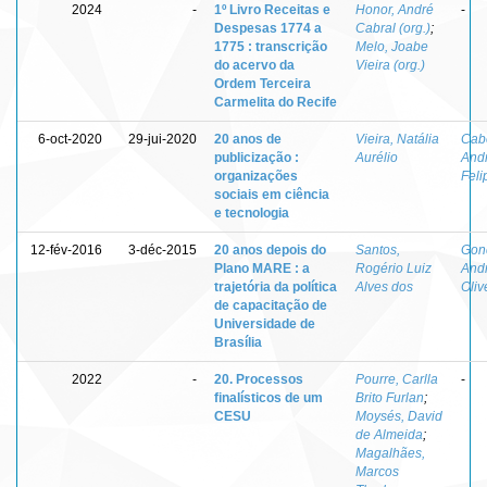
2024
-
1º Livro Receitas e
Honor, André
-
Despesas 1774 a
Cabral (org.)
;
1775 : transcrição
Melo, Joabe
do acervo da
Vieira (org.)
Ordem Terceira
Carmelita do Recife
6-oct-2020
29-jui-2020
20 anos de
Vieira, Natália
Cabe
publicização :
Aurélio
And
organizações
Feli
sociais em ciência
e tecnologia
12-fév-2016
3-déc-2015
20 anos depois do
Santos,
Gon
Plano MARE : a
Rogério Luiz
And
trajetória da política
Alves dos
Oliv
de capacitação de
Universidade de
Brasília
2022
-
20. Processos
Pourre, Carlla
-
finalísticos de um
Brito Furlan
;
CESU
Moysés, David
de Almeida
;
Magalhães,
Marcos