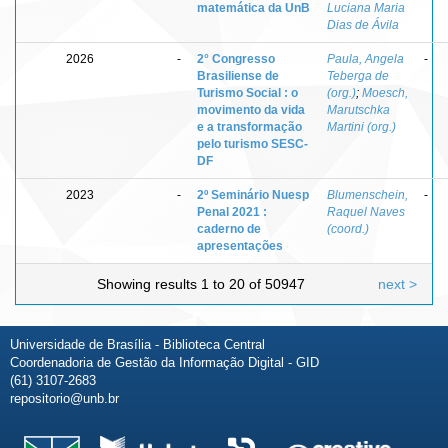
matemática da UnB
Luciana Maria
Dias de Ávila
2026
-
2° Congresso
Paula, Angela
-
Brasiliense de
Teberga de
Turismo Social : o
(org.)
;
Moesch,
movimento da vida
Marutschka
e a transformação
Martini (org.)
pelo turismo SESC-
DF
2023
-
2º Seminário Nuesp
Blumenschein,
-
Penal 2021 :
Raquel Naves
caderno de
(coord.)
apresentações
Showing results 1 to 20 of 50947
next >
Universidade de Brasília - Biblioteca Central
Coordenadoria de Gestão da Informação Digital - GID
(61) 3107-2683
repositorio@unb.br