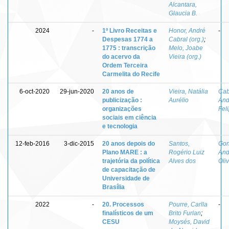
Alcantara,
Glaucia B.
2024
-
1º Livro Receitas e
Honor, André
-
Despesas 1774 a
Cabral (org.)
;
1775 : transcrição
Melo, Joabe
do acervo da
Vieira (org.)
Ordem Terceira
Carmelita do Recife
6-oct-2020
29-jun-2020
20 anos de
Vieira, Natália
Cab
publicização :
Aurélio
And
organizações
Fel
sociais em ciência
e tecnologia
12-feb-2016
3-dic-2015
20 anos depois do
Santos,
Gon
Plano MARE : a
Rogério Luiz
And
trajetória da política
Alves dos
Oliv
de capacitação de
Universidade de
Brasília
2022
-
20. Processos
Pourre, Carlla
-
finalísticos de um
Brito Furlan
;
CESU
Moysés, David