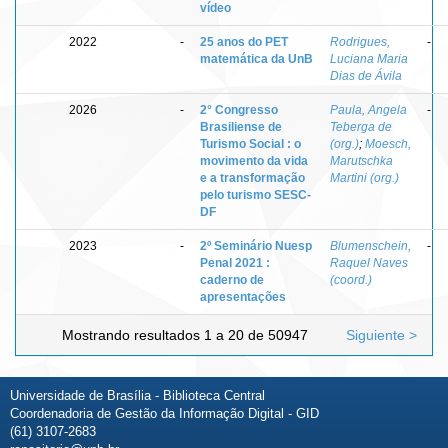
vídeo
2022
-
25 anos do PET
Rodrigues,
-
matemática da UnB
Luciana Maria
Dias de Ávila
2026
-
2° Congresso
Paula, Angela
-
Brasiliense de
Teberga de
Turismo Social : o
(org.)
;
Moesch,
movimento da vida
Marutschka
e a transformação
Martini (org.)
pelo turismo SESC-
DF
2023
-
2º Seminário Nuesp
Blumenschein,
-
Penal 2021 :
Raquel Naves
caderno de
(coord.)
apresentações
Mostrando resultados 1 a 20 de 50947
Siguiente >
Universidade de Brasília - Biblioteca Central
Coordenadoria de Gestão da Informação Digital - GID
(61) 3107-2683