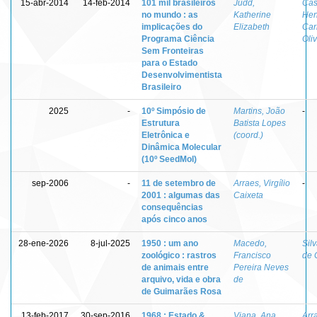
15-abr-2014
14-feb-2014
101 mil brasileiros
Judd,
Cas
no mundo : as
Katherine
Hen
implicações do
Elizabeth
Car
Programa Ciência
Oli
Sem Fronteiras
para o Estado
Desenvolvimentista
Brasileiro
2025
-
10º Simpósio de
Martins, João
-
Estrutura
Batista Lopes
Eletrônica e
(coord.)
Dinâmica Molecular
(10º SeedMol)
sep-2006
-
11 de setembro de
Arraes, Virgílio
-
2001 : algumas das
Caixeta
consequências
após cinco anos
28-ene-2026
8-jul-2025
1950 : um ano
Macedo,
Sil
zoológico : rastros
Francisco
de 
de animais entre
Pereira Neves
arquivo, vida e obra
de
de Guimarães Rosa
13-feb-2017
30-sep-2016
1968 : Estado &
Viana, Ana
Arra