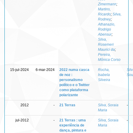
Zimermann
;
Martins,
Ricardo
;
Silva,
Rodney
;
Athanazio,
Rodrigo
Abensur
;
Silva,
Rosemeri
Maurici da
;
Pereira,
Mônica Corso
15-jul-2024
6-mar-2024
2022 numa casca
Rocha,
Sil
de noz :
Isabela
Sou
personalismo
Silveira
político e o Twitter
como plataforma
polarizante
2012
-
21 Terras
Silva, Soraia
-
Maria
jul-2012
-
21 Terras : uma
Silva, Soraia
-
experiência de
Maria
dança, pintura e