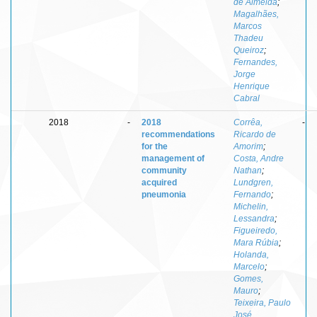
de Almeida
;
Magalhães,
Marcos
Thadeu
Queiroz
;
Fernandes,
Jorge
Henrique
Cabral
2018
-
2018
Corrêa,
-
recommendations
Ricardo de
for the
Amorim
;
management of
Costa, Andre
community
Nathan
;
acquired
Lundgren,
pneumonia
Fernando
;
Michelin,
Lessandra
;
Figueiredo,
Mara Rúbia
;
Holanda,
Marcelo
;
Gomes,
Mauro
;
Teixeira, Paulo
José