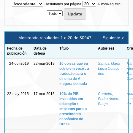
Resultados por página
Autor/Registro:
Mostrando resultados 1 a 20 de 50947
Siguiente >
Fecha de
Data de
Título
Autor(es)
Ori
publicación
defesa
24-oct-2019
22-mar-2019
10 coisas que eu
Santos, Maria
Har
odeio em você : a
Luiza Colaço
Ale
tradução para o
dos
Ram
cinema de A
Oliv
megera domada
22-may-2015
17-mar-2015
10% do PIB
Cordeiro,
And
investidos em
Pedro Antero
Joa
educação :
Braga
de
impactos para o
crescimento
econômico do
Brasil