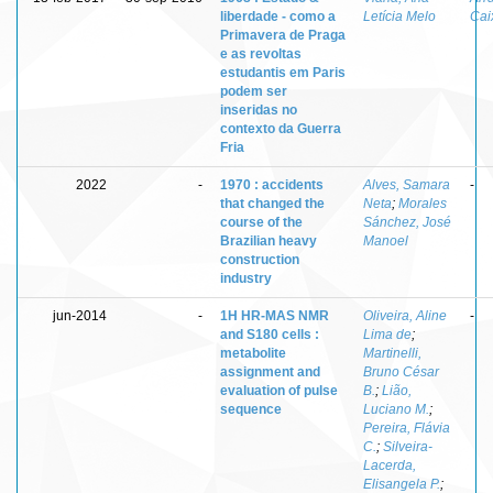
liberdade - como a
Letícia Melo
Cai
Primavera de Praga
e as revoltas
estudantis em Paris
podem ser
inseridas no
contexto da Guerra
Fria
2022
-
1970 : accidents
Alves, Samara
-
that changed the
Neta
;
Morales
course of the
Sánchez, José
Brazilian heavy
Manoel
construction
industry
jun-2014
-
1H HR-MAS NMR
Oliveira, Aline
-
and S180 cells :
Lima de
;
metabolite
Martinelli,
assignment and
Bruno César
evaluation of pulse
B.
;
Lião,
sequence
Luciano M.
;
Pereira, Flávia
C.
;
Silveira-
Lacerda,
Elisangela P.
;