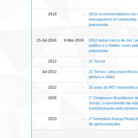
2018
-
2018 recommendations for 
management of community 
pneumonia
15-Jul-2024
6-Mar-2024
2022 numa casca de noz : 
político e o Twitter como pl
polarizante
2012
-
21 Terras
Jul-2012
-
21 Terras : uma experiência
pintura e vídeo
2022
-
25 anos do PET matemática
2026
-
2° Congresso Brasiliense d
Social : o movimento da vid
transformação pelo turism
2023
-
2º Seminário Nuesp Penal 2
de apresentações