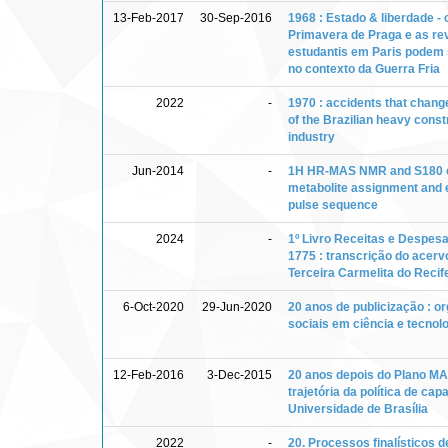
13-Feb-2017
30-Sep-2016
1968 : Estado & liberdade -
Primavera de Praga e as re
estudantis em Paris podem 
no contexto da Guerra Fria
2022
-
1970 : accidents that chang
of the Brazilian heavy const
industry
Jun-2014
-
1H HR-MAS NMR and S180 ce
metabolite assignment and e
pulse sequence
2024
-
1º Livro Receitas e Despes
1775 : transcrição do acer
Terceira Carmelita do Recif
6-Oct-2020
29-Jun-2020
20 anos de publicização : o
sociais em ciência e tecnol
12-Feb-2016
3-Dec-2015
20 anos depois do Plano MA
trajetória da política de cap
Universidade de Brasília
2022
-
20. Processos finalísticos