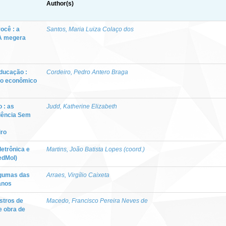
Author(s)
ocê : a
Santos, Maria Luiza Colaço dos
 A megera
ducação :
Cordeiro, Pedro Antero Braga
to econômico
 : as
Judd, Katherine Elizabeth
iência Sem
iro
letrônica e
Martins, João Batista Lopes (coord.)
edMol)
lgumas das
Arraes, Virgílio Caixeta
anos
astros de
Macedo, Francisco Pereira Neves de
e obra de