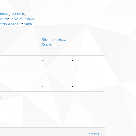
nando
;
Michelin,
-
-
auro
;
Teixeira, Paulo
drigo Abensur
;
Silva,
Silva, Joscimar
-
Souza
-
-
-
-
-
-
.)
-
-
-
-
next >