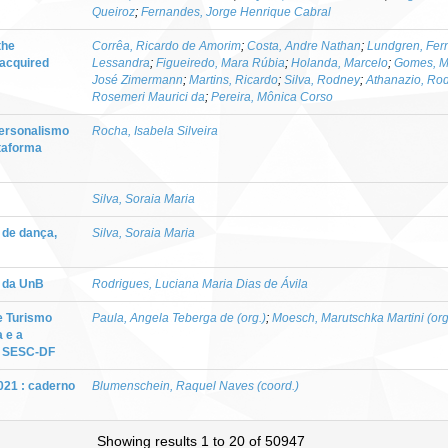
Queiroz
;
Fernandes, Jorge Henrique Cabral
the
Corrêa, Ricardo de Amorim
;
Costa, Andre Nathan
;
Lundgren, Fer
acquired
Lessandra
;
Figueiredo, Mara Rúbia
;
Holanda, Marcelo
;
Gomes, M
José Zimermann
;
Martins, Ricardo
;
Silva, Rodney
;
Athanazio, Ro
Rosemeri Maurici da
;
Pereira, Mônica Corso
personalismo
Rocha, Isabela Silveira
ataforma
Silva, Soraia Maria
 de dança,
Silva, Soraia Maria
 da UnB
Rodrigues, Luciana Maria Dias de Ávila
e Turismo
Paula, Angela Teberga de (org.)
;
Moesch, Marutschka Martini (org
a e a
o SESC-DF
021 : caderno
Blumenschein, Raquel Naves (coord.)
Showing results 1 to 20 of 50947