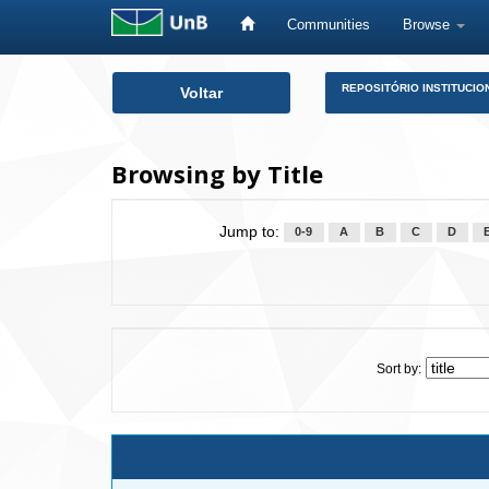
Communities
Browse
Skip
REPOSITÓRIO INSTITUCIO
Voltar
navigation
Browsing by Title
Jump to:
0-9
A
B
C
D
Sort by: