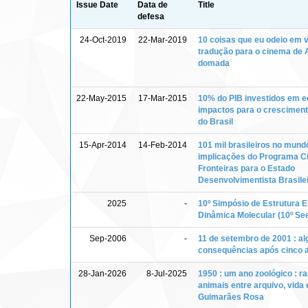
Issue Date
Data de
Title
defesa
24-Oct-2019
22-Mar-2019
10 coisas que eu odeio em v
tradução para o cinema de
domada
22-May-2015
17-Mar-2015
10% do PIB investidos em e
impactos para o crescimen
do Brasil
15-Apr-2014
14-Feb-2014
101 mil brasileiros no mundo
implicações do Programa C
Fronteiras para o Estado
Desenvolvimentista Brasile
2025
-
10º Simpósio de Estrutura E
Dinâmica Molecular (10º Se
Sep-2006
-
11 de setembro de 2001 : a
consequências após cinco 
28-Jan-2026
8-Jul-2025
1950 : um ano zoológico : r
animais entre arquivo, vida 
Guimarães Rosa