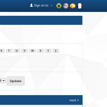
Sign on to:
S
T
U
V
W
X
Y
Z
next >