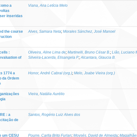
 como a
Viana, Ana Letícia Melo
voltas
ser inseridas
ed the course
Alves, Samara Neta
;
Morales Sánchez, José Manoel
ruction
lls :
Oliveira, Aline Lima de
;
Martinelli, Bruno César B.
;
Lião, Luciano 
valuation of
Silveira-Lacerda, Elisangela P.
;
Alcantara, Glaucia B.
as 1774 a
Honor, André Cabral (org.)
;
Melo, Joabe Vieira (org.)
vo da Ordem
e
rganizações
Vieira, Natália Aurélio
ogia
RE : a
Santos, Rogério Luiz Alves dos
acitação de
 de um CESU
Pourre, Carlla Brito Furlan
;
Moysés, David de Almeida
;
Magalhães