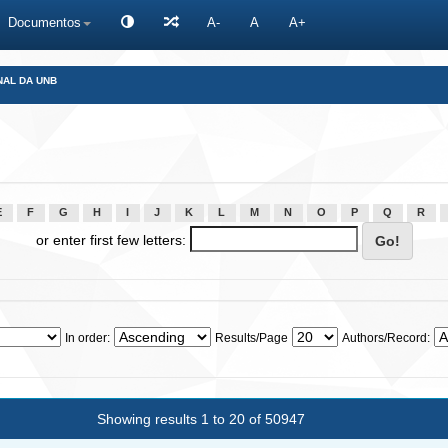
Documentos
A-
A
A+
NAL DA UNB
E
F
G
H
I
J
K
L
M
N
O
P
Q
R
or enter first few letters:
In order:
Results/Page
Authors/Record:
Showing results 1 to 20 of 50947