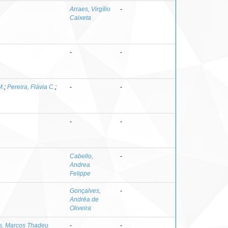
Arraes, Virgílio
-
Caixeta
-
-
M.
;
Pereira, Flávia C.
;
-
-
-
-
Cabello,
-
Andrea
Felippe
Gonçalves,
-
Andréa de
Oliveira
, Marcos Thadeu
-
-