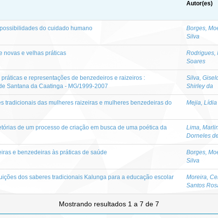
Autor(es)
e possibilidades do cuidado humano
Borges, Mo
Silva
re novas e velhas práticas
Rodrigues, 
Soares
 práticas e representações de benzedeiros e raizeiros :
Silva, Gisel
de Santana da Caatinga - MG/1999-2007
Shirley da
 tradicionais das mulheres raizeiras e mulheres benzedeiras do
Mejia, Lídia
rajetórias de um processo de criação em busca de uma poética da
Lima, Marlin
Dorneles d
eiras e benzedeiras às práticas de saúde
Borges, Mo
Silva
uições dos saberes tradicionais Kalunga para a educação escolar
Moreira, Ce
Santos Ros
Mostrando resultados 1 a 7 de 7