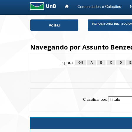
Comunidades e Coleções
Skip
REPOSITÓRIO INSTITUCIO
Voltar
navigation
Navegando por Assunto Benze
Ir para:
0-9
A
B
C
D
E
Classificar por: