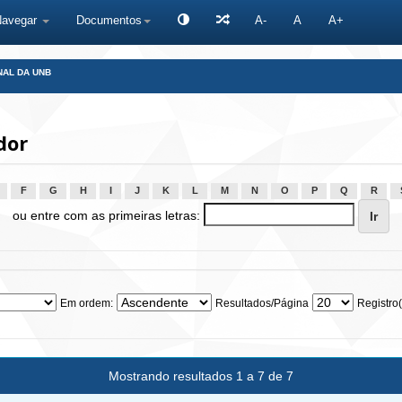
Navegar
Documentos
A-
A
A+
NAL DA UNB
dor
F
G
H
I
J
K
L
M
N
O
P
Q
R
ou entre com as primeiras letras:
Em ordem:
Resultados/Página
Registro(
Mostrando resultados 1 a 7 de 7