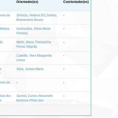
Orientador(es)
Coorientador(es)
ema da
Shimizu, Helena Eri
;
Santos,
-
Boaventura Souza
Melina
Guimarães, Sílvia Maria
-
Ferreira
da
Mello, Maria Therezinha
-
Ferraz Negrão
Catalão, Vera Margarida
-
Lessa
i
Silva, Soraia Maria
-
e
ema da
-
-
luta dos
Santos, Carlos Alexandre
-
a
Barboza Plínio dos