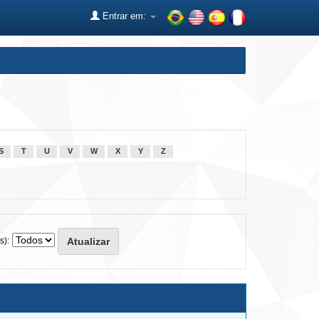
Entrar em:
S
T
U
V
W
X
Y
Z
s):