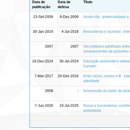
Data de
Data de
Título
publicação
defesa
23-Set-2009
8-Dez-2006
Ainda-não : potencialidade 
30-Jan-2019
4-Jul-2018
Benzedeiras e raizeiras : ent
2007
2007
Um cotidiano partilhado entre
remanescentes de quilombo 
16-Dez-2024
30-Jul-2024
Educação ambiental e saberes
Cerrado
7-Mar-2017
20-Dez-2016
Entre raízes, corpos e fé : t
alteridade
2008
-
Incorporção do saber de part
7-Jun-2026
10-Jul-2025
Rezas e benzedeiras: contrib
quilombola