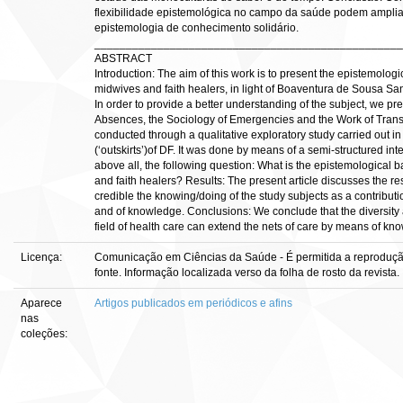
flexibilidade epistemológica no campo da saúde podem amplia
epistemologia de conhecimento solidário.
_________________________________________________
ABSTRACT
Introduction: The aim of this work is to present the epistemologi
midwives and faith healers, in light of Boaventura de Sousa Sa
In order to provide a better understanding of the subject, we pre
Absences, the Sociology of Emergencies and the Work of Transl
conducted through a qualitative exploratory study carried out i
(‘outskirts’)of DF. It was done by means of a semi-structured i
above all, the following question: What is the epistemological b
and faith healers? Results: The present article discusses the r
credible the knowing/doing of the study subjects as a contributi
and of knowledge. Conclusions: We conclude that the diversity an
field of health care can extend the nets of care by means of kno
Licença:
Comunicação em Ciências da Saúde - É permitida a reprodução 
fonte. Informação localizada verso da folha de rosto da revista.
Aparece
Artigos publicados em periódicos e afins
nas
coleções: