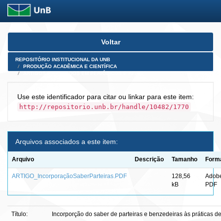
Skip
Voltar
navigation
REPOSITÓRIO INSTITUCIONAL DA UNB
PRODUÇÃO ACADÊMICA E CIENTÍFICA
ARTIGOS PUBLICADOS EM PERIÓDICOS E AFINS
Use este identificador para citar ou linkar para este item:
http://repositorio.unb.br/handle/10482/1770
Arquivos associados a este item:
Arquivo
Descrição
Tamanho
Form
ARTIGO_IncorporaçãoSaberParteiras.PDF
128,56
Adob
kB
PDF
Título:
Incorporção do saber de parteiras e benzedeiras às práticas d