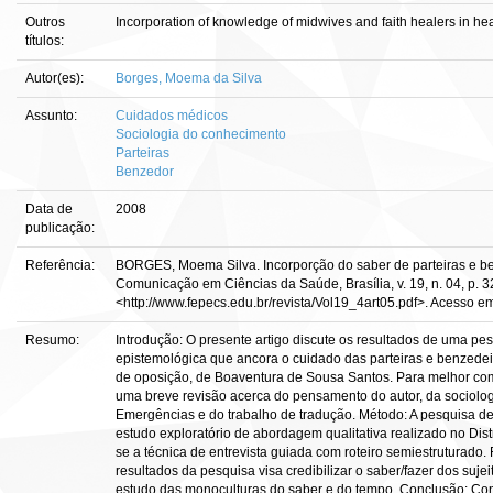
Outros
Incorporation of knowledge of midwives and faith healers in hea
títulos:
Autor(es):
Borges, Moema da Silva
Assunto:
Cuidados médicos
Sociologia do conhecimento
Parteiras
Benzedor
Data de
2008
publicação:
Referência:
BORGES, Moema Silva. Incorporção do saber de parteiras e be
Comunicação em Ciências da Saúde, Brasília, v. 19, n. 04, p. 
<http://www.fepecs.edu.br/revista/Vol19_4art05.pdf>. Acesso em
Resumo:
Introdução: O presente artigo discute os resultados de uma pes
epistemológica que ancora o cuidado das parteiras e benzedeir
de oposição, de Boaventura de Sousa Santos. Para melhor co
uma breve revisão acerca do pensamento do autor, da sociolog
Emergências e do trabalho de tradução. Método: A pesquisa de
estudo exploratório de abordagem qualitativa realizado no Distr
se a técnica de entrevista guiada com roteiro semiestruturado
resultados da pesquisa visa credibilizar o saber/fazer dos suj
estudo das monoculturas do saber e do tempo. Conclusão: Con