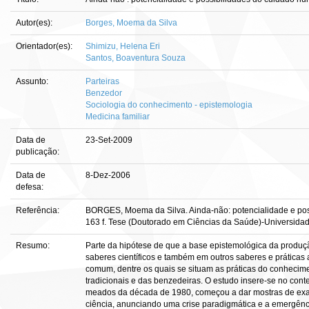
Autor(es):
Borges, Moema da Silva
Orientador(es):
Shimizu, Helena Eri
Santos, Boaventura Souza
Assunto:
Parteiras
Benzedor
Sociologia do conhecimento - epistemologia
Medicina familiar
Data de
23-Set-2009
publicação:
Data de
8-Dez-2006
defesa:
Referência:
BORGES, Moema da Silva. Ainda-não: potencialidade e pos
163 f. Tese (Doutorado em Ciências da Saúde)-Universidade 
Resumo:
Parte da hipótese de que a base epistemológica da produ
saberes científicos e também em outros saberes e prática
comum, dentre os quais se situam as práticas do conhecim
tradicionais e das benzedeiras. O estudo insere-se no con
meados da década de 1980, começou a dar mostras de exa
ciência, anunciando uma crise paradigmática e a emergên