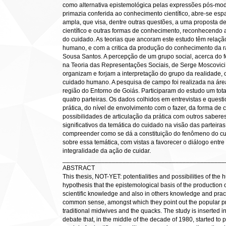
como alternativa epistemológica pelas expressões pós-mo
primazia conferida ao conhecimento científico, abre-se es
ampla, que visa, dentre outras questões, a uma proposta d
científico e outras formas de conhecimento, reconhecendo 
do cuidado. As teorias que ancoram este estudo têm relaçã
humano, e com a critica da produção do conhecimento da 
Sousa Santos. A percepção de um grupo social, acerca do
na Teoria das Representações Sociais, de Serge Moscovici
organizam e forjam a interpretação do grupo da realidade, 
cuidado humano. A pesquisa de campo foi realizada na área
região do Entorno de Goiás. Participaram do estudo um tota
quatro parteiras. Os dados colhidos em entrevistas e questi
prática, do nível de envolvimento com o fazer, da forma de 
possibilidades de articulação da prática com outros sabere
significativos da temática do cuidado na visão das parteira
compreender como se dá a constituição do fenômeno do cu
sobre essa temática, com vistas a favorecer o diálogo entre
integralidade da ação de cuidar.
______________________________________________
ABSTRACT
This thesis, NOT-YET: potentialities and possibilities of the
hypothesis that the epistemological basis of the production
scientific knowledge and also in others knowledge and prac
common sense, amongst which they point out the popular pra
traditional midwives and the quacks. The study is inserted in
debate that, in the middle of the decade of 1980, started to