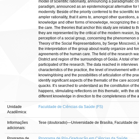
model of scientific rationality, announcing a paradigmatic c
paradigm, announced as an epistemological alternative for
modernity. Beside of the priority conferred to the scientific 
ampler rationality, that it aims to, amongst other questions, a
knowledge and other forms of knowledge, recognizing the co
the care. The theories that anchor this study are related to 
they are represented by the critical of the modern reason,
perception of a social group, concerning the phenomenon of
Theory of the Social Representations, by Serge Moscovici, i
the interpretation of the group about reality organize and forge
agreements of the human care. The field of the research was
District and region of the surroundings of Goiás. A total of 
participated of the research. The data reached in interview
characteristics of the practice, the level of involvement with 
knowing/doing and the possibilities of articulation of the pr
identify significant aspects of the thematic of the care acco
quacks. It’s searched to understand as the constitution of
happens, stimulating reflections on this thematic, with the o
different knowledge in direction to the completeness of the a
Unidade
Faculdade de Ciências da Saúde (FS)
Acadêmica:
Informações
Tese (doutorado)—Universidade de Brasília, Faculdade de
adicionais:
Programa de
Programa de Pós-Graduação em Ciências da Saúde