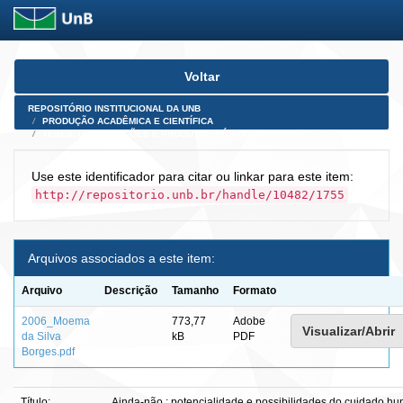
Skip
Voltar
navigation
REPOSITÓRIO INSTITUCIONAL DA UNB
PRODUÇÃO ACADÊMICA E CIENTÍFICA
TESES, DISSERTAÇÕES E PRODUTOS PÓS-DOUTORADO
Use este identificador para citar ou linkar para este item:
http://repositorio.unb.br/handle/10482/1755
Arquivos associados a este item:
Arquivo
Descrição
Tamanho
Formato
2006_Moema
773,77
Adobe
Visualizar/Abrir
da Silva
kB
PDF
Borges.pdf
Título:
Ainda-não : potencialidade e possibilidades do cuidado h