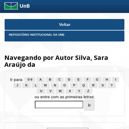
Skip
Voltar
navigation
REPOSITÓRIO INSTITUCIONAL DA UNB
Navegando por Autor Silva, Sara
Araújo da
Ir para:
0-9
A
B
C
D
E
F
G
H
I
J
K
L
M
N
O
P
Q
R
S
T
U
V
W
X
Y
Z
ou entre com as primeiras letras: