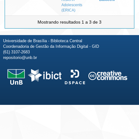
Adolescents
(ERICA)
Mostrando resultados 1 a 3 de 3
Universidade de Brasília - Biblioteca Central
Coordenadoria de Gestão da Informação Digital - GID
(61) 3107-2683
repositorio@unb.br
Fale conosco
Sobre