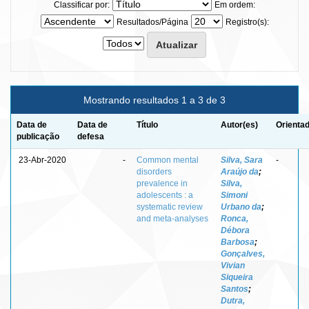
Classificar por:
Em ordem:
Resultados/Página
Registro(s):
Mostrando resultados 1 a 3 de 3
Data de
Data de
Título
Autor(es)
Orientad
publicação
defesa
23-Abr-2020
-
Common mental
Silva, Sara
-
disorders
Araújo da
;
prevalence in
Silva,
adolescents : a
Simoni
systematic review
Urbano da
;
and meta-analyses
Ronca,
Débora
Barbosa
;
Gonçalves,
Vivian
Siqueira
Santos
;
Dutra,