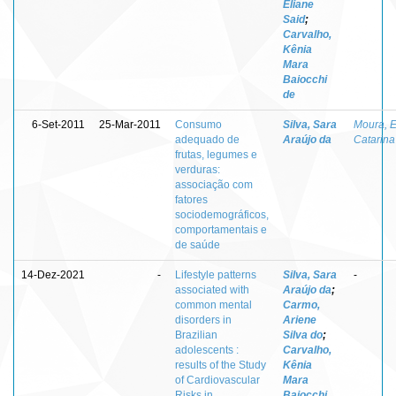
Eliane
Said
;
Carvalho,
Kênia
Mara
Baiocchi
de
6-Set-2011
25-Mar-2011
Consumo
Silva, Sara
Moura, E
adequado de
Araújo da
Catarina
frutas, legumes e
verduras:
associação com
fatores
sociodemográficos,
comportamentais e
de saúde
14-Dez-2021
-
Lifestyle patterns
Silva, Sara
-
associated with
Araújo da
;
common mental
Carmo,
disorders in
Ariene
Brazilian
Silva do
;
adolescents :
Carvalho,
results of the Study
Kênia
of Cardiovascular
Mara
Risks in
Baiocchi