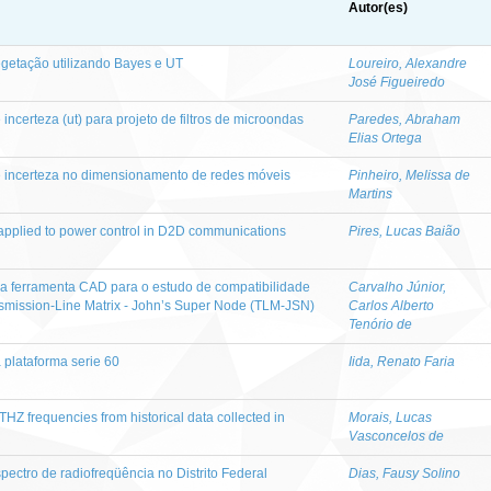
Autor(es)
getação utilizando Bayes e UT
Loureiro, Alexandre
José Figueiredo
incerteza (ut) para projeto de filtros de microondas
Paredes, Abraham
Elias Ortega
e incerteza no dimensionamento de redes móveis
Pinheiro, Melissa de
Martins
applied to power control in D2D communications
Pires, Lucas Baião
 ferramenta CAD para o estudo de compatibilidade
Carvalho Júnior,
smission-Line Matrix - John’s Super Node (TLM-JSN)
Carlos Alberto
Tenório de
plataforma serie 60
Iida, Renato Faria
 THZ frequencies from historical data collected in
Morais, Lucas
Vasconcelos de
ectro de radiofreqüência no Distrito Federal
Dias, Fausy Solino