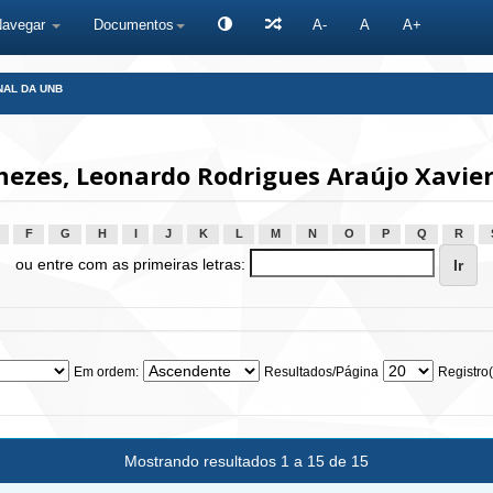
Navegar
Documentos
A-
A
A+
NAL DA UNB
ezes, Leonardo Rodrigues Araújo Xavier
F
G
H
I
J
K
L
M
N
O
P
Q
R
ou entre com as primeiras letras:
Em ordem:
Resultados/Página
Registro(
Mostrando resultados 1 a 15 de 15