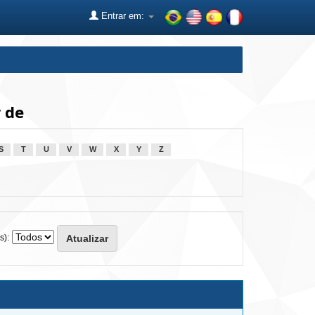
Entrar em:
 de
S
T
U
V
W
X
Y
Z
s):