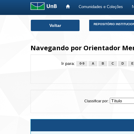
Comunidades e Coleções
Skip
REPOSITÓRIO INSTITUCIO
Voltar
navigation
Navegando por Orientador Men
Ir para:
0-9
A
B
C
D
E
Classificar por: