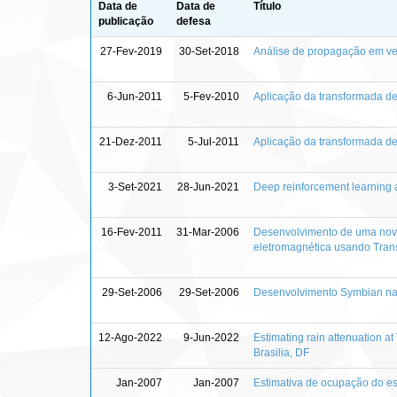
Data de
Data de
Título
publicação
defesa
27-Fev-2019
30-Set-2018
Análise de propagação em ve
6-Jun-2011
5-Fev-2010
Aplicação da transformada de 
21-Dez-2011
5-Jul-2011
Aplicação da transformada d
3-Set-2021
28-Jun-2021
Deep reinforcement learning 
16-Fev-2011
31-Mar-2006
Desenvolvimento de uma nova
eletromagnética usando Tran
29-Set-2006
29-Set-2006
Desenvolvimento Symbian na 
12-Ago-2022
9-Jun-2022
Estimating rain attenuation at
Brasilia, DF
Jan-2007
Jan-2007
Estimativa de ocupação do esp