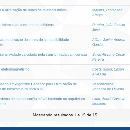
s a otimização de redes de telefonia móvel
Martins, Thompson
Araujo
istemas de aterramento elétricos
Pereira, João Batista
José
ara realização de testes de compatibilidade
Alfaro, Javier Andres
is
Garcia
 sensitividade calculada pela transformada da incerteza
Silva, Alcyone César
Pereira
 eletromagnetismo
Costa Júnior, Edson
Alves da
sado em Algoritmo Genético para Otimização de
Vasconcellos,
de Infraestrutura para o 5G
Vanessa de Oliveira
istema de comunicação móvel baseado na arquitetura
Lima, André Gustavo
ware
Monteiro
Mostrando resultados 1 a 15 de 15