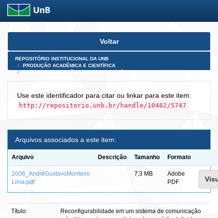
Skip
Voltar
navigation
REPOSITÓRIO INSTITUCIONAL DA UNB
PRODUÇÃO ACADÊMICA E CIENTÍFICA
TESES, DISSERTAÇÕES E PRODUTOS PÓS-DOUTORADO
Use este identificador para citar ou linkar para este item:
http://repositorio.unb.br/handle/10482/5747
Arquivos associados a este item:
Arquivo
Descrição
Tamanho
Formato
2006_AndréGustavoMonteiro
7,3 MB
Adobe
Visu
Lima.pdf
PDF
Título:
Reconfigurabilidade em um sistema de comunicação