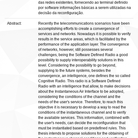
das redes existentes, fornecendo ao terminal definido
por software informações básicas a serem utilizadas na
decisão da reconfiguração.
Abstract:
Recently the telecommunications scenarios have been
accomplishing efforts to create a convergence of
services and networks. Nowadays it is possible to verify
results in the service areas, which is facilitated by the
performance of the application layer. The convergence
of networks, however, still possesses several
challenges, being the Software Defined Radio a good
possibility to supply interoperability solutions in this
level. Considering the possibility to go beyond,
supplying to the future systems, besides the
convergence, an intelligence, one defines the so called
Cognitive Radio. This radio is a Software Defined
Radio with an intelligence that allow, to make decisions
about the Instantaneous Air Interface to be adopted,
considering the conditions of the channel and the
needs of the user's service. Therefore, to reach this
objective it is necessary to develop a way to read the
conditions of the instantaneous channel and to verify
the available services. This information, combined with
the user's needs, can decide the reconfiguration that
must be instantiated based on predefined rules. This
thesis intends to propose solutions for the obtaining of