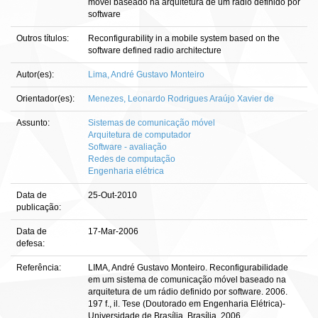
móvel baseado na arquitetura de um rádio definido por
software
Outros títulos:
Reconfigurability in a mobile system based on the
software defined radio architecture
Autor(es):
Lima, André Gustavo Monteiro
Orientador(es):
Menezes, Leonardo Rodrigues Araújo Xavier de
Assunto:
Sistemas de comunicação móvel
Arquitetura de computador
Software - avaliação
Redes de computação
Engenharia elétrica
Data de
25-Out-2010
publicação:
Data de
17-Mar-2006
defesa:
Referência:
LIMA, André Gustavo Monteiro. Reconfigurabilidade
em um sistema de comunicação móvel baseado na
arquitetura de um rádio definido por software. 2006.
197 f., il. Tese (Doutorado em Engenharia Elétrica)-
Universidade de Brasília, Brasília, 2006.