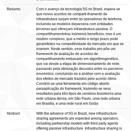
Resumo:
Com o avanço da tecnologia 5G no Brasil, espera-se
que novos acordos de comparti-lhamento de
infraestrutura surjam entre as operadoras de telefonia,
incluindo-se modelos deparceira com entidades
terceiras que ofereçam infraestrutura passiva. O
compartilhamentotraz inúmeros benefícios, mas é um
modelo complexo, que a médio e longo prazo pode
gerarefeitos na competitividade do mercado em que se
inserem. Neste sentido, esse trabalho pro-põe um
framework de avaliação de acordos de
compartilhamento embasado em algoritmogenético,
que vai desde a etapa de dimensionamento de rede,
passando pela otimização decustos entre os parceiros
envolvidos, concluindo-se a análise com a avaliação
dos efeitos de mercado trazidos pelo acordo ótimo.
Constrói-se uma ferramenta em código aberto
paraaplicação do framework, trazendo-se seus
resultados para três tipos de cenários brasileiros:uma
rede urbana densa, em São Paulo, uma rede urbana
em Brasília, e uma rede rural em Goiás
Abstract:
With the advance of 5G in Brazil, new infrastructure
sharing agreements are expected among operators,
including partnership models with third party agents
offering passive infrastructure. Infrastructure sharing is