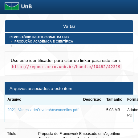
Skip
Voltar
navigation
REPOSITÓRIO INSTITUCIONAL DA UNB
PRODUÇÃO ACADÊMICA E CIENTÍFICA
TESES, DISSERTAÇÕES E PRODUTOS PÓS-DOUTORADO
Use este identificador para citar ou linkar para este item:
http://repositorio.unb.br/handle/10482/42319
Arquivos associados a este item:
Arquivo
Descrição
Tamanho
Forma
2021_VanessadeOliveiraVasconcellos.pdf
5,08 MB
Adob
PDF
Título:
Proposta de Framework Embasado em Algoritmo