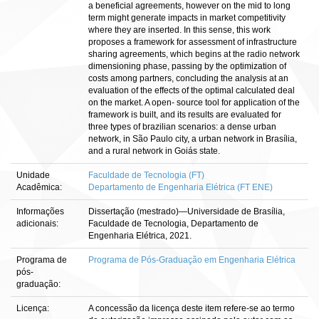
a beneficial agreements, however on the mid to long
term might generate impacts in market competitivity
where they are inserted. In this sense, this work
proposes a framework for assessment of infrastructure
sharing agreements, which begins at the radio network
dimensioning phase, passing by the optimization of
costs among partners, concluding the analysis at an
evaluation of the effects of the optimal calculated deal
on the market. A open- source tool for application of the
framework is built, and its results are evaluated for
three types of brazilian scenarios: a dense urban
network, in São Paulo city, a urban network in Brasília,
and a rural network in Goiás state.
Unidade
Faculdade de Tecnologia (FT)
Acadêmica:
Departamento de Engenharia Elétrica (FT ENE)
Informações
Dissertação (mestrado)—Universidade de Brasília,
adicionais:
Faculdade de Tecnologia, Departamento de
Engenharia Elétrica, 2021.
Programa de
Programa de Pós-Graduação em Engenharia Elétrica
pós-
graduação:
Licença:
A concessão da licença deste item refere-se ao termo