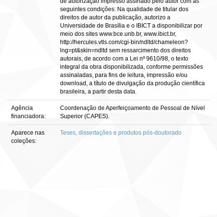
de autorização impresso assinado pelo autor com as
seguintes condições: Na qualidade de titular dos
direitos de autor da publicação, autorizo a
Universidade de Brasília e o IBICT a disponibilizar por
meio dos sites www.bce.unb.br, www.ibict.br,
http://hercules.vtls.com/cgi-bin/ndltd/chameleon?
lng=pt&skin=ndltd sem ressarcimento dos direitos
autorais, de acordo com a Lei nº 9610/98, o texto
integral da obra disponibilizada, conforme permissões
assinaladas, para fins de leitura, impressão e/ou
download, a título de divulgação da produção científica
brasileira, a partir desta data.
Agência
Coordenação de Aperfeiçoamento de Pessoal de Nível
financiadora:
Superior (CAPES).
Aparece nas
Teses, dissertações e produtos pós-doutorado
coleções: