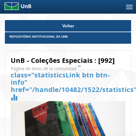
Skip
Voltar
navigation
REPOSITÓRIO INSTITUCIONAL DA UNB
UnB - Coleções Especiais : [992]
"
Página de inicio de la comunidad
class="statisticsLink btn btn-
info"
href="/handle/10482/1522/statistics