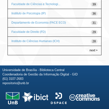
Faculdade de Ciências e Tecnologi...
39
Instituto de Psicologia (IP)
36
Departamento de Economia (FACE ECO)
31
Faculdade de Direito (FD)
29
Instituto de Ciências Humanas (ICH)
28
next >
Universidade de Brasília - Biblioteca Central
Coordenadoria de Gestão da Informação Digital - GID
(61) 3107-2683
repositorio@unb.br