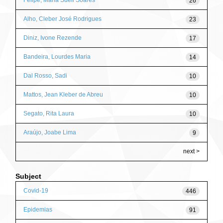
Felipe, Maria Sueli Soares
26
Alho, Cleber José Rodrigues
23
Diniz, Ivone Rezende
17
Bandeira, Lourdes Maria
14
Dal Rosso, Sadi
10
Mattos, Jean Kleber de Abreu
10
Segato, Rita Laura
10
Araújo, Joabe Lima
9
next >
Subject
Covid-19
446
Epidemias
91