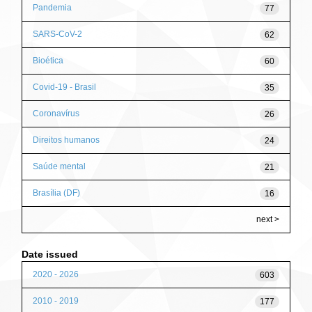
Pandemia
77
SARS-CoV-2
62
Bioética
60
Covid-19 - Brasil
35
Coronavírus
26
Direitos humanos
24
Saúde mental
21
Brasília (DF)
16
next >
Date issued
2020 - 2026
603
2010 - 2019
177