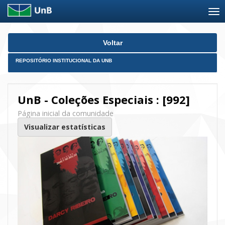
Skip
Voltar
navigation
REPOSITÓRIO INSTITUCIONAL DA UNB
UnB - Coleções Especiais : [992]
Página inicial da comunidade
Visualizar estatísticas