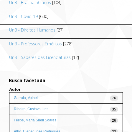
UnB - Brasília 50 anos
[104]
UnB - Covid-19
[600]
UnB - Direitos Humanos
[27]
UnB - Professores Eméritos
[278]
UnB - Saberes das Licenciaturas
[12]
Busca facetada
Autor
Garrafa, Volnei
76
Ribeiro, Gustavo Lins
35
Felipe, Maria Sueli Soares
26
Alho, Cleber José Rodrigues
23