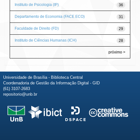
Instituto de Psicologia (IP)
36
Departamento de Economia (FACE ECO)
31
Faculdade de Direito (FD)
29
Instituto de Ciências Humanas (ICH)
28
próximo >
Universidade de Brasília - Biblioteca Central
Coordenadoria de Gestão da Informação Digital - GID
(61) 3107-2683
repositorio@unb.br