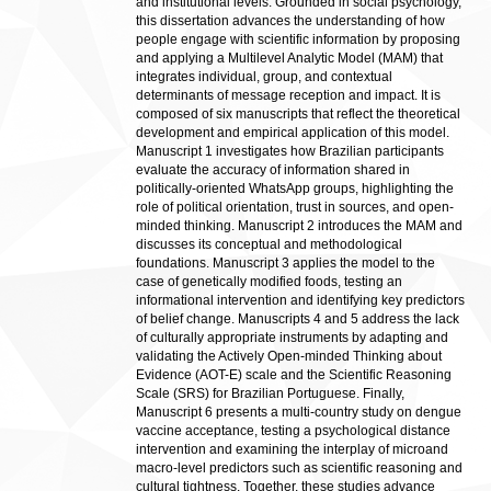
and institutional levels. Grounded in social psychology,
this dissertation advances the understanding of how
people engage with scientific information by proposing
and applying a Multilevel Analytic Model (MAM) that
integrates individual, group, and contextual
determinants of message reception and impact. It is
composed of six manuscripts that reflect the theoretical
development and empirical application of this model.
Manuscript 1 investigates how Brazilian participants
evaluate the accuracy of information shared in
politically-oriented WhatsApp groups, highlighting the
role of political orientation, trust in sources, and open-
minded thinking. Manuscript 2 introduces the MAM and
discusses its conceptual and methodological
foundations. Manuscript 3 applies the model to the
case of genetically modified foods, testing an
informational intervention and identifying key predictors
of belief change. Manuscripts 4 and 5 address the lack
of culturally appropriate instruments by adapting and
validating the Actively Open-minded Thinking about
Evidence (AOT-E) scale and the Scientific Reasoning
Scale (SRS) for Brazilian Portuguese. Finally,
Manuscript 6 presents a multi-country study on dengue
vaccine acceptance, testing a psychological distance
intervention and examining the interplay of microand
macro-level predictors such as scientific reasoning and
cultural tightness. Together, these studies advance