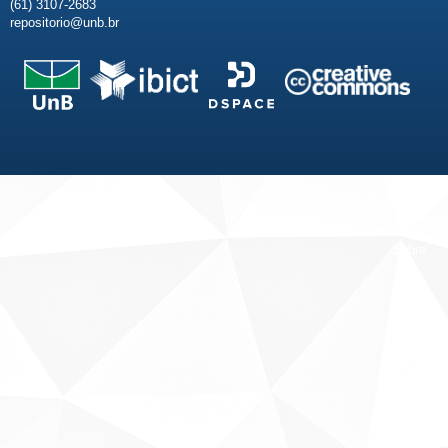
(61) 3107-2683
repositorio@unb.br
Fale conosco
Sobre