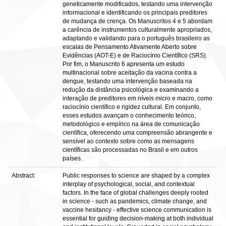
geneticamente modificados, testando uma intervenção
informacional e identificando os principais preditores
de mudança de crença. Os Manuscritos 4 e 5 abordam
a carência de instrumentos culturalmente apropriados,
adaptando e validando para o português brasileiro as
escalas de Pensamento Ativamente Aberto sobre
Evidências (AOT-E) e de Raciocínio Científico (SRS).
Por fim, o Manuscrito 6 apresenta um estudo
multinacional sobre aceitação da vacina contra a
dengue, testando uma intervenção baseada na
redução da distância psicológica e examinando a
interação de preditores em níveis micro e macro, como
raciocínio científico e rigidez cultural. Em conjunto,
esses estudos avançam o conhecimento teórico,
metodológico e empírico na área de comunicação
científica, oferecendo uma compreensão abrangente e
sensível ao contexto sobre como as mensagens
científicas são processadas no Brasil e em outros
países.
Abstract:
Public responses to science are shaped by a complex
interplay of psychological, social, and contextual
factors. In the face of global challenges deeply rooted
in science - such as pandemics, climate change, and
vaccine hesitancy - effective science communication is
essential for guiding decision-making at both individual