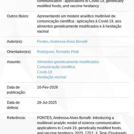
communication : applications to Covid-19, genetically
modified foods, and vaccine hesitancy
Outros títulos:
Apresentando um modelo analítico multinível de
comunicação científica : aplicações à Covid-19, aos
alimentos geneticamente modificados e à hesitação
vacinal
Autor(es):
Pontes, Andressa Alves Bonafé
Orientador(es):
Rodrigues, Ronaldo Pilati
Assunto:
Alimentos geneticamente modificados
Comunicação científica
Covid-19
Hesitação vacinal
Data de
10-Fev-2026
publicação:
Data de
28-Jul-2025
defesa:
Referência:
PONTES, Andressa Alves Bonafé. Introducing a
multilevel analytic model of science communication:
applications to Covid-19, genetically modified foods,
and vaccine hesitancy. 2025. 170 f., il. Tese (Doutorado