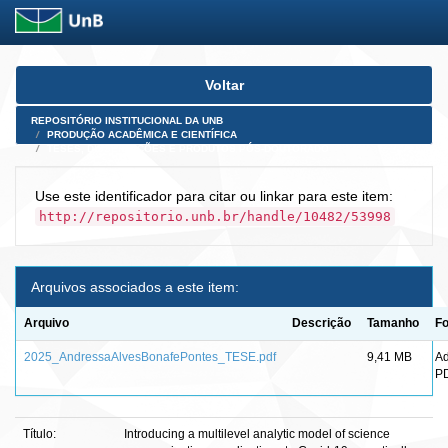
Skip
Voltar
navigation
REPOSITÓRIO INSTITUCIONAL DA UNB
PRODUÇÃO ACADÊMICA E CIENTÍFICA
TESES, DISSERTAÇÕES E PRODUTOS PÓS-DOUTORADO
Use este identificador para citar ou linkar para este item:
http://repositorio.unb.br/handle/10482/53998
Arquivos associados a este item:
Arquivo
Descrição
Tamanho
F
2025_AndressaAlvesBonafePontes_TESE.pdf
9,41 MB
A
P
Título:
Introducing a multilevel analytic model of science