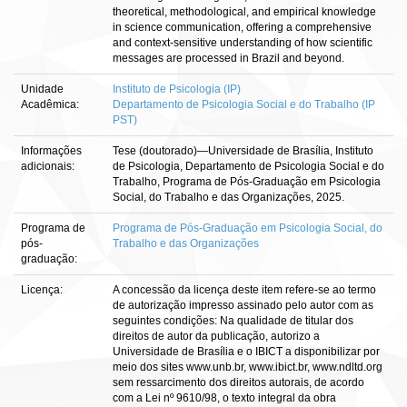
theoretical, methodological, and empirical knowledge
in science communication, offering a comprehensive
and context-sensitive understanding of how scientific
messages are processed in Brazil and beyond.
Unidade
Instituto de Psicologia (IP)
Acadêmica:
Departamento de Psicologia Social e do Trabalho (IP
PST)
Informações
Tese (doutorado)—Universidade de Brasília, Instituto
adicionais:
de Psicologia, Departamento de Psicologia Social e do
Trabalho, Programa de Pós-Graduação em Psicologia
Social, do Trabalho e das Organizações, 2025.
Programa de
Programa de Pós-Graduação em Psicologia Social, do
pós-
Trabalho e das Organizações
graduação:
Licença:
A concessão da licença deste item refere-se ao termo
de autorização impresso assinado pelo autor com as
seguintes condições: Na qualidade de titular dos
direitos de autor da publicação, autorizo a
Universidade de Brasília e o IBICT a disponibilizar por
meio dos sites www.unb.br, www.ibict.br, www.ndltd.org
sem ressarcimento dos direitos autorais, de acordo
com a Lei nº 9610/98, o texto integral da obra