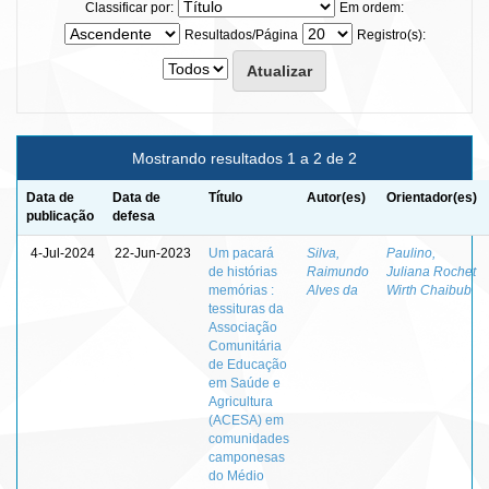
Classificar por:
Em ordem:
Resultados/Página
Registro(s):
Mostrando resultados 1 a 2 de 2
Data de
Data de
Título
Autor(es)
Orientador(es)
publicação
defesa
4-Jul-2024
22-Jun-2023
Um pacará
Silva,
Paulino,
de histórias
Raimundo
Juliana Rochet
memórias :
Alves da
Wirth Chaibub
tessituras da
Associação
Comunitária
de Educação
em Saúde e
Agricultura
(ACESA) em
comunidades
camponesas
do Médio