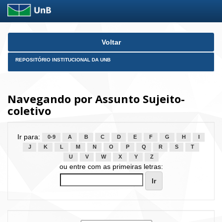
Skip
Voltar
navigation
REPOSITÓRIO INSTITUCIONAL DA UNB
Navegando por Assunto Sujeito-
coletivo
Ir para:
0-9
A
B
C
D
E
F
G
H
I
J
K
L
M
N
O
P
Q
R
S
T
U
V
W
X
Y
Z
ou entre com as primeiras letras: