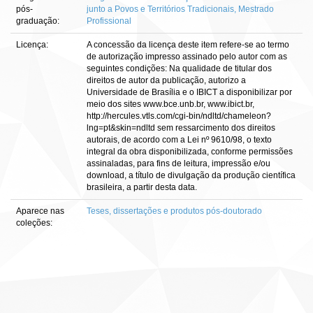
pós-
junto a Povos e Territórios Tradicionais, Mestrado
graduação:
Profissional
Licença:
A concessão da licença deste item refere-se ao termo
de autorização impresso assinado pelo autor com as
seguintes condições: Na qualidade de titular dos
direitos de autor da publicação, autorizo a
Universidade de Brasília e o IBICT a disponibilizar por
meio dos sites www.bce.unb.br, www.ibict.br,
http://hercules.vtls.com/cgi-bin/ndltd/chameleon?
lng=pt&skin=ndltd sem ressarcimento dos direitos
autorais, de acordo com a Lei nº 9610/98, o texto
integral da obra disponibilizada, conforme permissões
assinaladas, para fins de leitura, impressão e/ou
download, a título de divulgação da produção científica
brasileira, a partir desta data.
Aparece nas
Teses, dissertações e produtos pós-doutorado
coleções: