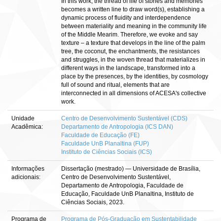
In this work, the thread of life of stories and memories
becomes a written line to draw word(s), establishing a
dynamic process of fluidity and interdependence
between materiality and meaning in the community life
of the Middle Mearim. Therefore, we evoke and say
texture – a texture that develops in the line of the palm
tree, the coconut, the enchantments, the resistances
and struggles, in the woven thread that materializes in
different ways in the landscape, transformed into a
place by the presences, by the identities, by cosmology
full of sound and ritual, elements that are
interconnected in all dimensions of ACESA's collective
work.
Unidade
Centro de Desenvolvimento Sustentável (CDS)
Acadêmica:
Departamento de Antropologia (ICS DAN)
Faculdade de Educação (FE)
Faculdade UnB Planaltina (FUP)
Instituto de Ciências Sociais (ICS)
Informações
Dissertação (mestrado) — Universidade de Brasília,
adicionais:
Centro de Desenvolvimento Sustentável,
Departamento de Antropologia, Faculdade de
Educação, Faculdade UnB Planaltina, Instituto de
Ciências Sociais, 2023.
Programa de
Programa de Pós-Graduação em Sustentabilidade