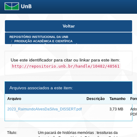
Skip
Voltar
navigation
REPOSITÓRIO INSTITUCIONAL DA UNB
PRODUÇÃO ACADÊMICA E CIENTÍFICA
TESES, DISSERTAÇÕES E PRODUTOS PÓS-DOUTORADO
Use este identificador para citar ou linkar para este item:
http://repositorio.unb.br/handle/10482/48561
Arquivos associados a este item:
Arquivo
Descrição
Tamanho
For
2023_RaimundoAlvesDaSilva_DISSERT.pdf
3,73 MB
Ado
PD
Título:
Um pacará de histórias memórias : tessituras da