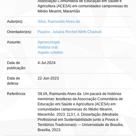
Associação Comunitária de Educação em Saúde e
Agricultura (ACESA) em comunidades camponesas do
Médio Mearim, Maranhão
Autor(es):
Silva, Raimundo Alves da
Orientador(es):
Paulino, Juliana Rochet Wirth Chaibub
Assunto:
Agroecologia
História oral
Sujeito-coletivo
Data de
4-Jul-2024
publicação:
Data de
22-Jun-2023
defesa:
Referência:
SILVA, Raimundo Alves da. Um pacará de histórias
memórias: tessituras da Associação Comunitária de
Educação em Saúde e Agricultura (ACESA) em
comunidades camponesas do Médio Mearim,
Maranhão. 2023. 113 f., il. Dissertação (Mestrado
Profissional em Sustentabilidade junto a Povos e
Territórios Tradicionais) — Universidade de Brasília,
Brasília, 2023.