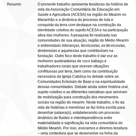
Resumo:
O presente trabalho apresenta tessituras da história de
vida da Associação Comunitária de Educação em
Saúde e Agricultura (ACESA) na região do Mearim no
Maranhão e a dinâmica do processo de luta e
conquista da terra com destaque na construção da
identidade coletiva do sujeito ACESA e na participação
ativa das mulheres. A pesquisa foi realizada nas
comunidades de sua atuação, região do Médio Mearim
e entrevistado lideranças, técnicos/as, ex técnicos/as,
diretores/as e aqueles/as que contribuíram na
fundação. Outro foco deste trabalho é dar voz as
mulheres quebradeiras de coco babaçu e
trabalhadores rurais que viveram situações
conflituosas por terra, bem como da contribuição
necessária da Igreja Catolica no debate sobre as
Comunidades Eclesiais de Base e na espiritualidade
dessas comunidades. Debate ainda sobre história oral,
sujeito coletivo e as diferentes narrativas que serviram
de mobilização para construção dos movimentos
sociais na região do mearim. Neste trabalho, o fio da
vida de histórias e memórias se faz linha escrita para
desenhar palavra(s), estabelecendo um processo
dinâmico de fluidez e interdependência entre
materialidade e significação na vida comunitária do
Médio Mearim. Por isso, evocamos e diremos tessitura
– uma contextura que se desenvolve na linha da