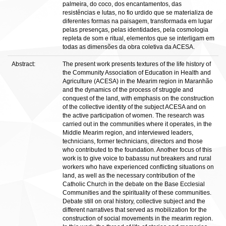
palmeira, do coco, dos encantamentos, das
resistências e lutas, no fio urdido que se materializa de
diferentes formas na paisagem, transformada em lugar
pelas presenças, pelas identidades, pela cosmologia
repleta de som e ritual, elementos que se interligam em
todas as dimensões da obra coletiva da ACESA.
Abstract:
The present work presents textures of the life history of
the Community Association of Education in Health and
Agriculture (ACESA) in the Mearim region in Maranhão
and the dynamics of the process of struggle and
conquest of the land, with emphasis on the construction
of the collective identity of the subject ACESA and on
the active participation of women. The research was
carried out in the communities where it operates, in the
Middle Mearim region, and interviewed leaders,
technicians, former technicians, directors and those
who contributed to the foundation. Another focus of this
work is to give voice to babassu nut breakers and rural
workers who have experienced conflicting situations on
land, as well as the necessary contribution of the
Catholic Church in the debate on the Base Ecclesial
Communities and the spirituality of these communities.
Debate still on oral history, collective subject and the
different narratives that served as mobilization for the
construction of social movements in the mearim region.