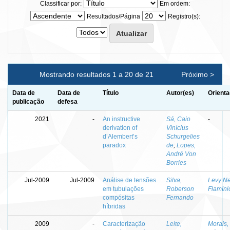
Classificar por:
Em ordem:
Resultados/Página
Registro(s):
Mostrando resultados 1 a 20 de 21
Próximo >
Data de
Data de
Título
Autor(es)
Orienta
publicação
defesa
2021
-
An instructive
Sá, Caio
-
derivation of
Vinícius
d’Alembert’s
Schurgelies
paradox
de
;
Lopes,
André Von
Borries
Jul-2009
Jul-2009
Análise de tensões
Silva,
Levy Ne
em tubulações
Roberson
Flamíni
compósitas
Fernando
híbridas
2009
-
Caracterização
Leite,
Morais,