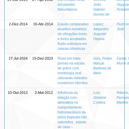
em painéis
João
Taygoa
fotovoltaicos
Gabriel
Felami
Gomes de
2-Dez-2014
16-Abr-2014
Estudo comparativo
Lopez,
Pedroso
analítico-numérico
Alejandro
José
de vibrações livres
Augusto
e livres acopladas
Ospina
fluido-estrutura em
cascas cilíndricas
27-Jul-2024
15-Dez-2023
Fluxo em meio
Góis, Felipe
Farias,
poroso na escala
Marçal
Muniz 
de grãos com
Barbosa de
morfologia real
Melo
utilizando métodos
numéricos híbridos
10-Out-2013
2-Mai-2012
Influência da
Luiz,
Ribeiro,
relação solo-
Gislaine
Fernan
atmosfera no
Cristina
Martins
comportamento
hidromecânico de
solos tropicais não
saturados : estudo
de caso –