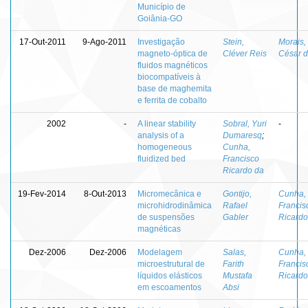
Município de
Goiânia-GO
17-Out-2011
9-Ago-2011
Investigação
Stein,
Morais,
magneto-óptica de
Cléver Reis
César 
fluidos magnéticos
biocompatíveis à
base de maghemita
e ferrita de cobalto
2002
-
A linear stability
Sobral, Yuri
-
analysis of a
Dumaresq
;
homogeneous
Cunha,
fluidized bed
Francisco
Ricardo da
19-Fev-2014
8-Out-2013
Micromecânica e
Gontijo,
Cunha,
microhidrodinâmica
Rafael
Francis
de suspensões
Gabler
Ricardo
magnéticas
Dez-2006
Dez-2006
Modelagem
Salas,
Cunha,
microestrutural de
Farith
Francis
líquidos elásticos
Mustafa
Ricardo
em escoamentos
Absi