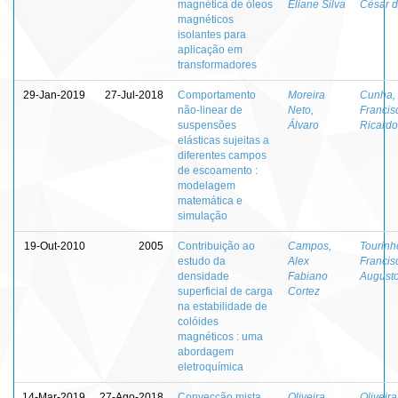
magnética de óleos
Eliane Silva
César 
magnéticos
isolantes para
aplicação em
transformadores
29-Jan-2019
27-Jul-2018
Comportamento
Moreira
Cunha,
não-linear de
Neto,
Francis
suspensões
Álvaro
Ricardo
elásticas sujeitas a
diferentes campos
de escoamento :
modelagem
matemática e
simulação
19-Out-2010
2005
Contribuição ao
Campos,
Tourinh
estudo da
Alex
Francis
densidade
Fabiano
August
superficial de carga
Cortez
na estabilidade de
colóides
magnéticos : uma
abordagem
eletroquímica
14-Mar-2019
27-Ago-2018
Convecção mista
Oliveira,
Oliveira