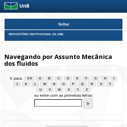
Skip
Voltar
navigation
REPOSITÓRIO INSTITUCIONAL DA UNB
Navegando por Assunto Mecânica
dos fluidos
Ir para:
0-9
A
B
C
D
E
F
G
H
I
J
K
L
M
N
O
P
Q
R
S
T
U
V
W
X
Y
Z
ou entre com as primeiras letras: