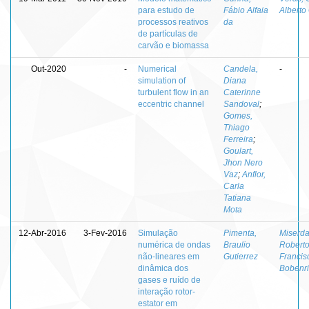
para estudo de
Fábio Alfaia
Alberto
processos reativos
da
de partículas de
carvão e biomassa
Out-2020
-
Numerical
Candela,
-
simulation of
Diana
turbulent flow in an
Caterinne
eccentric channel
Sandoval
;
Gomes,
Thiago
Ferreira
;
Goulart,
Jhon Nero
Vaz
;
Anflor,
Carla
Tatiana
Mota
12-Abr-2016
3-Fev-2016
Simulação
Pimenta,
Miserda
numérica de ondas
Braulio
Robert
não-lineares em
Gutierrez
Francis
dinâmica dos
Bobenri
gases e ruído de
interação rotor-
estator em