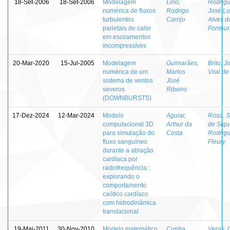
18-Set-2006
18-Set-2006
Modelagem
Lino,
Rodrigu
numérica de fluxos
Rodrigo
José Lu
turbulentos
Carrijo
Alves d
parietais de calor
Fontour
em escoamentos
incompressíves
20-Mar-2020
15-Jul-2005
Modelagem
Guimarães,
Brito, J
numérica de um
Marlos
Vital de
sistema de ventos
José
severos
Ribeiro
(DOWNBURSTS)
17-Dez-2024
12-Mar-2024
Modelo
Aguiar,
Rosa, S
computacional 3D
Arthur da
de Siqu
para simulação do
Costa
Rodrig
fluxo sanguíneo
Fleury
durante a ablação
cardíaca por
radiofrequência :
explorando o
comportamento
caótico cardíaco
com hidrodinâmica
translacional
19-Mai-2011
30-Nov-2010
Modelo matemático
Cunha,
Veras, 