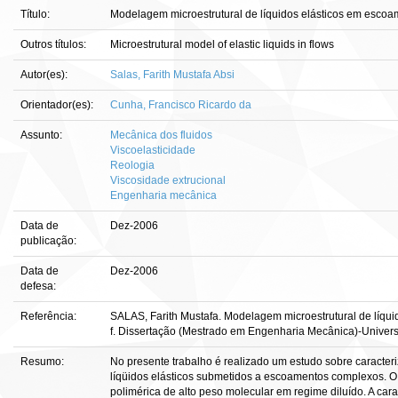
Título:
Modelagem microestrutural de líquidos elásticos em esco
Outros títulos:
Microestrutural model of elastic liquids in flows
Autor(es):
Salas, Farith Mustafa Absi
Orientador(es):
Cunha, Francisco Ricardo da
Assunto:
Mecânica dos fluidos
Viscoelasticidade
Reologia
Viscosidade extrucional
Engenharia mecânica
Data de
Dez-2006
publicação:
Data de
Dez-2006
defesa:
Referência:
SALAS, Farith Mustafa. Modelagem microestrutural de líqu
f. Dissertação (Mestrado em Engenharia Mecânica)-Universid
Resumo:
No presente trabalho é realizado um estudo sobre caracter
líqüidos elásticos submetidos a escoamentos complexos. O
polimérica de alto peso molecular em regime diluído. A cara