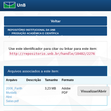
Skip
Voltar
navigation
REPOSITÓRIO INSTITUCIONAL DA UNB
PRODUÇÃO ACADÊMICA E CIENTÍFICA
TESES, DISSERTAÇÕES E PRODUTOS PÓS-DOUTORADO
Use este identificador para citar ou linkar para este item:
http://repositorio.unb.br/handle/10482/2276
Arquivos associados a este item:
Arquivo
Descrição
Tamanho
Formato
2006_Farith
3,23 MB
Adobe
Visualizar/Abrir
Mustafá
PDF
Absi
Salas.pdf