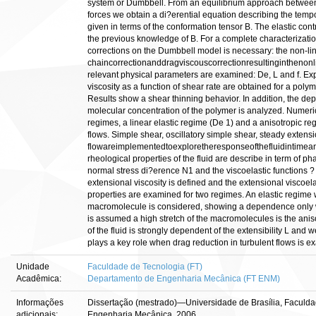
system or Dumbbell. From an equilibrium approach between
forces we obtain a di?erential equation describing the temp
given in terms of the conformation tensor B. The elastic contr
the previous knowledge of B. For a complete characterization
corrections on the Dumbbell model is necessary: the non-li
chaincorrectionanddragviscouscorrectionresultingintheno
relevant physical parameters are examined: De, L and f. E
viscosity as a function of shear rate are obtained for a polym
Results show a shear thinning behavior. In addition, the dep
molecular concentration of the polymer is analyzed. Numeric
regimes, a linear elastic regime (De 1) and a anisotropic re
flows. Simple shear, oscillatory simple shear, steady extens
flowareimplementedtoexploretheresponseofthefluidintimean
rheological properties of the fluid are describe in term of p
normal stress di?erence N1 and the viscoelastic functions ? 
extensional viscosity is defined and the extensional viscoel
properties are examined for two regimes. An elastic regime w
macromolecule is considered, showing a dependence only 
is assumed a high stretch of the macromolecules is the anis
of the fluid is strongly dependent of the extensibility L and 
plays a key role when drag reduction in turbulent flows is e
Unidade
Faculdade de Tecnologia (FT)
Acadêmica:
Departamento de Engenharia Mecânica (FT ENM)
Informações
Dissertação (mestrado)—Universidade de Brasília, Faculd
adicionais:
Engenharia Mecânica, 2006.