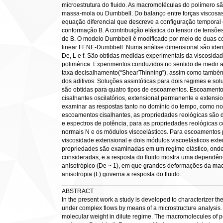
microestrutura do fluido. As macromoléculas do polímero s
massa-mola ou Dumbbell. Do balanço entre forças viscosas
equação diferencial que descreve a configuração tempora
conformação B. A contribuição elástica do tensor de tensões
de B. O modelo Dumbbell é modificado por meio de duas c
linear FENE-Dumbbell. Numa análise dimensional são identi
De, L e f. São obtidas medidas experimentais da viscosid
polimérica. Experimentos conduzidos no sentido de medir 
taxa decisalhamento(“ShearThinning”), assim como também
dos aditivos. Soluções assintóticas para dois regimes e so
são obtidas para quatro tipos de escoamentos. Escoamento
cisalhantes oscilatórios, extensional permanente e extensio
examinar as respostas tanto no domínio do tempo, como no
escoamentos cisalhantes, as propriedades reológicas são 
e espectros de potência, para as propriedades reológicas 
normais N e os módulos viscoelásticos. Para escoamentos 
viscosidade extensional e dois módulos viscoelásticos exte
propriedades são examinadas em um regime elástico, on
consideradas, e a resposta do fluido mostra uma dependê
anisotrópico (De ~ 1), em que grandes deformações da mac
anisotropia (L) governa a resposta do fluido.
______________________________________________
ABSTRACT
In the present work a study is developed to characterizer the 
under complex flows by means of a microstructure analysis. T
molecular weight in dilute regime. The macromolecules of p