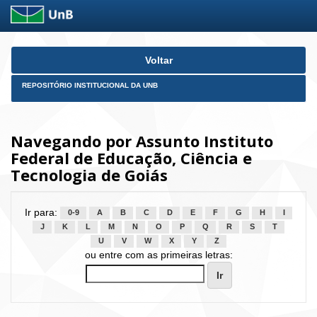
Skip
Voltar
navigation
REPOSITÓRIO INSTITUCIONAL DA UNB
Navegando por Assunto Instituto
Federal de Educação, Ciência e
Tecnologia de Goiás
Ir para:
0-9
A
B
C
D
E
F
G
H
I
J
K
L
M
N
O
P
Q
R
S
T
U
V
W
X
Y
Z
ou entre com as primeiras letras: