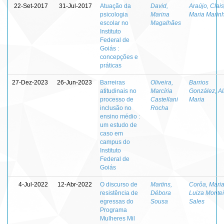
22-Set-2017
31-Jul-2017
Atuação da
David,
Araújo, Clai
psicologia
Marina
Maria Marin
escolar no
Magalhães
Instituto
Federal de
Goiás :
concepções e
práticas
27-Dez-2023
26-Jun-2023
Barreiras
Oliveira,
Barrios
atitudinais no
Marcíria
González, Al
processo de
Castellani
Maria
inclusão no
Rocha
ensino médio :
um estudo de
caso em
campus do
Instituto
Federal de
Goiás
4-Jul-2022
12-Abr-2022
O discurso de
Martins,
Corôa, Mari
resistência de
Débora
Luiza Montei
egressas do
Sousa
Sales
Programa
Mulheres Mil