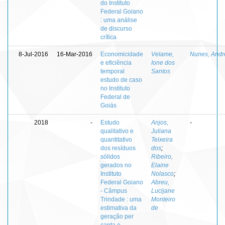
do Instituto
Federal Goiano
: uma análise
de discurso
crítica
8-Jul-2016
16-Mar-2016
Economicidade
Velame,
Nunes, Andr
e eficiência
Ione dos
temporal
Santos
estudo de caso
no Instituto
Federal de
Goiás
2018
-
Estudo
Anjos,
-
qualitativo e
Juliana
quantitativo
Teixeira
dos resíduos
dos
;
sólidos
Ribeiro,
gerados no
Elaine
Instituto
Nolasco
;
Federal Goiano
Abreu,
- Câmpus
Lucijane
Trindade : uma
Monteiro
estimativa da
de
geração per
capta e