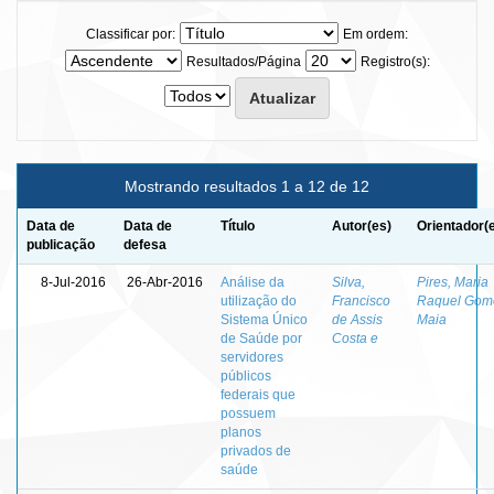
Classificar por:
Em ordem:
Resultados/Página
Registro(s):
Mostrando resultados 1 a 12 de 12
Data de
Data de
Título
Autor(es)
Orientador(
publicação
defesa
8-Jul-2016
26-Abr-2016
Análise da
Silva,
Pires, Maria
utilização do
Francisco
Raquel Gom
Sistema Único
de Assis
Maia
de Saúde por
Costa e
servidores
públicos
federais que
possuem
planos
privados de
saúde