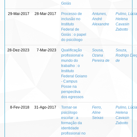
Goiás
29-Mai-2017
28-Mar-2017
Processo de
Antunes,
Pulino, Lúci
inclusão no
André
Helena
Instituto
Alexandre
Cavasin
Federal de
Zabotto
Goiás : o papel
do psicólogo
28-Dez-2023
7-Mar-2023
Qualificação
Sousa,
Souza,
profissional e
Ozana
Rodrigo Die
mundo do
Pereira de
de
trabalho : o
Instituto
Federal Goiano
- Campus
Posse na
perspectiva
dos egressos
8-Fev-2018
31-Ago-2017
Tornar-se
Ferro,
Pulino, Lúci
psicólogo
Aline
Helena
escolar : a
Seixas
Cavasin
formação da
Zabotto
identidade
profissional no