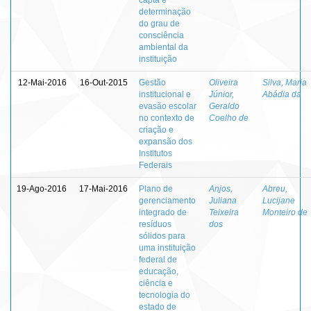
determinação
do grau de
consciência
ambiental da
instituição
12-Mai-2016
16-Out-2015
Gestão
Oliveira
Silva, Maria
institucional e
Júnior,
Abádia da
evasão escolar
Geraldo
no contexto de
Coelho de
criação e
expansão dos
Institutos
Federais
19-Ago-2016
17-Mai-2016
Plano de
Anjos,
Abreu,
gerenciamento
Juliana
Lucijane
integrado de
Teixeira
Monteiro de
resíduos
dos
sólidos para
uma instituição
federal de
educação,
ciência e
tecnologia do
estado de