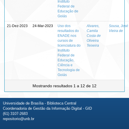
Instituto
Federal de
Educação de
Goiás
21-Dez-2023
24-Mar-2023
Uso dos
Alvares,
Sousa, José
resultados do
Camila
Vieira de
ENADE nos
Costa de
cursos de
Oliveira
licenciatura do
Teixeira
Instituto
Federal de
Educação,
Ciência e
Tecnologia de
Goiás
Mostrando resultados 1 a 12 de 12
Universidade de Brasília - Biblioteca Central
Coordenadoria de Gestão da Informação Digital - GID
(61) 3107-2683
repositorio@unb.br