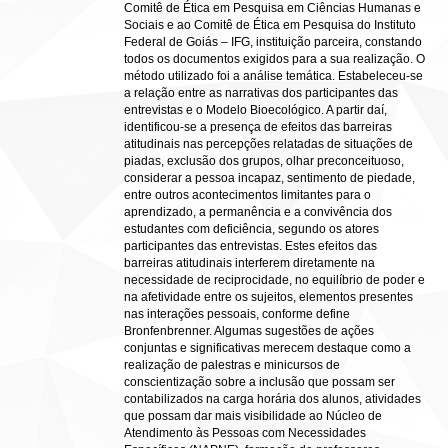
Comitê de Ética em Pesquisa em Ciências Humanas e
Sociais e ao Comitê de Ética em Pesquisa do Instituto
Federal de Goiás – IFG, instituição parceira, constando
todos os documentos exigidos para a sua realização. O
método utilizado foi a análise temática. Estabeleceu-se
a relação entre as narrativas dos participantes das
entrevistas e o Modelo Bioecológico. A partir daí,
identificou-se a presença de efeitos das barreiras
atitudinais nas percepções relatadas de situações de
piadas, exclusão dos grupos, olhar preconceituoso,
considerar a pessoa incapaz, sentimento de piedade,
entre outros acontecimentos limitantes para o
aprendizado, a permanência e a convivência dos
estudantes com deficiência, segundo os atores
participantes das entrevistas. Estes efeitos das
barreiras atitudinais interferem diretamente na
necessidade de reciprocidade, no equilíbrio de poder e
na afetividade entre os sujeitos, elementos presentes
nas interações pessoais, conforme define
Bronfenbrenner. Algumas sugestões de ações
conjuntas e significativas merecem destaque como a
realização de palestras e minicursos de
conscientização sobre a inclusão que possam ser
contabilizados na carga horária dos alunos, atividades
que possam dar mais visibilidade ao Núcleo de
Atendimento às Pessoas com Necessidades