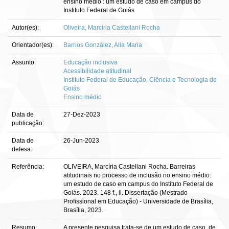
ensino médio : um estudo de caso em campus do
Instituto Federal de Goiás
Autor(es):
Oliveira, Marcíria Castellani Rocha
Orientador(es):
Barrios González, Alia Maria
Assunto:
Educação inclusiva
Acessibilidade atitudinal
Instituto Federal de Educação, Ciência e Tecnologia de
Goiás
Ensino médio
Data de
27-Dez-2023
publicação:
Data de
26-Jun-2023
defesa:
Referência:
OLIVEIRA, Marcíria Castellani Rocha. Barreiras
atitudinais no processo de inclusão no ensino médio:
um estudo de caso em campus do Instituto Federal de
Goiás. 2023. 148 f., il. Dissertação (Mestrado
Profissional em Educação) - Universidade de Brasília,
Brasília, 2023.
Resumo:
A presente pesquisa trata-se de um estudo de caso, de