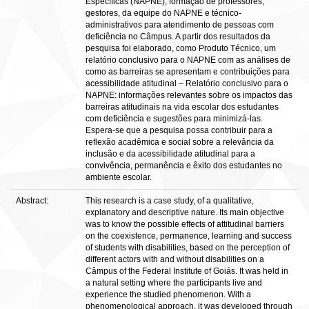
Específicas (NAPNE), formação de professores,
gestores, da equipe do NAPNE e técnico-
administrativos para atendimento de pessoas com
deficiência no Câmpus. A partir dos resultados da
pesquisa foi elaborado, como Produto Técnico, um
relatório conclusivo para o NAPNE com as análises de
como as barreiras se apresentam e contribuições para
acessibilidade atitudinal – Relatório conclusivo para o
NAPNE: informações relevantes sobre os impactos das
barreiras atitudinais na vida escolar dos estudantes
com deficiência e sugestões para minimizá-las.
Espera-se que a pesquisa possa contribuir para a
reflexão acadêmica e social sobre a relevância da
inclusão e da acessibilidade atitudinal para a
convivência, permanência e êxito dos estudantes no
ambiente escolar.
Abstract:
This research is a case study, of a qualitative,
explanatory and descriptive nature. Its main objective
was to know the possible effects of attitudinal barriers
on the coexistence, permanence, learning and success
of students with disabilities, based on the perception of
different actors with and without disabilities on a
Câmpus of the Federal Institute of Goiás. It was held in
a natural setting where the participants live and
experience the studied phenomenon. With a
phenomenological approach, it was developed through