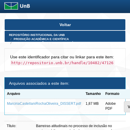
Skip
Voltar
navigation
REPOSITÓRIO INSTITUCIONAL DA UNB
PRODUÇÃO ACADÊMICA E CIENTÍFICA
TESES, DISSERTAÇÕES E PRODUTOS PÓS-DOUTORADO
Use este identificador para citar ou linkar para este item:
http://repositorio.unb.br/handle/10482/47126
Arquivos associados a este item:
Arquivo
Tamanho
Formato
MarciriaCastellaniRochaOliveira_DISSERT.pdf
1,87 MB
Adobe
V
PDF
Título:
Barreiras atitudinais no processo de inclusão no