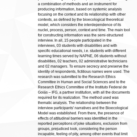
a combination of methods and an instrument for
producing information, based on systemic analysis
focusing on the context and its relationship with other
contexts, as defined by the bioecological theoretical
model, which considers the interdependence of its
nuclei, process, person, context and time. The main tool
for constructing information was the semi-structured
interview. In all, 15 people participated in the
interviews, 03 students with disabilities and with
specific educational needs, i.e. students with different
learning times served by NAPNE, 06 students without
disabilities, 02 teachers, 02 administrative technicians
and 02 managers. To ensure secrecy and preserve the
identity of respondents, fictitious names were used. The
research was submitted to the Research Ethics
Committee in Human and Social Sciences and to the
Research Ethics Committee of the Instituto Federal de
Goiás – IFG, a partner institution, with all the documents
required for its realization. The method used was
thematic analysis. The relationship between the
interview participants' narratives and the Bioecological
Model was established. From there, the presence of
effects of attitudinal barriers was identified in the
reported perceptions of joke situations, exclusion from
groups, prejudiced look, considering the person
incapable, feeling of pity, among other events that limit