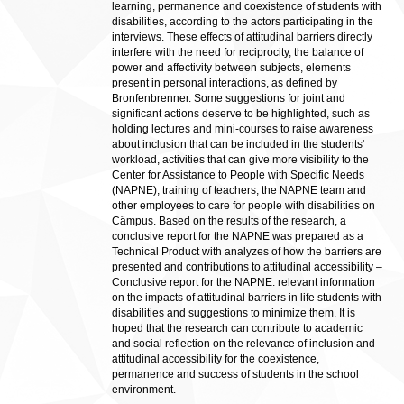
learning, permanence and coexistence of students with
disabilities, according to the actors participating in the
interviews. These effects of attitudinal barriers directly
interfere with the need for reciprocity, the balance of
power and affectivity between subjects, elements
present in personal interactions, as defined by
Bronfenbrenner. Some suggestions for joint and
significant actions deserve to be highlighted, such as
holding lectures and mini-courses to raise awareness
about inclusion that can be included in the students'
workload, activities that can give more visibility to the
Center for Assistance to People with Specific Needs
(NAPNE), training of teachers, the NAPNE team and
other employees to care for people with disabilities on
Câmpus. Based on the results of the research, a
conclusive report for the NAPNE was prepared as a
Technical Product with analyzes of how the barriers are
presented and contributions to attitudinal accessibility –
Conclusive report for the NAPNE: relevant information
on the impacts of attitudinal barriers in life students with
disabilities and suggestions to minimize them. It is
hoped that the research can contribute to academic
and social reflection on the relevance of inclusion and
attitudinal accessibility for the coexistence,
permanence and success of students in the school
environment.