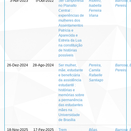
3-Abr-2023
5-Out-2022
Ser camponesa
Ribeiro,
Barroso, 
no Planalto
Isabella
Pereira
Central :
Ferreira
experiências de
Viana
mulheres dos
Assentamentos
Patrícia e
Aparecida e
Estrela da Lua
na constituição
de histórias
possíveis
26-Dez-2024
28-Ago-2024
Ser mulher,
Pereira,
Barroso, 
mãe, estudante
Camila
Pereira
e beneficiária
Rafaelle
da assistência
Santiago
estudantil :
histórias e
memórias sobre
a permanência
das estudantes
mães na
Universidade
de Brasília
18-Nov-2025
17-Fev-2025
Trem
Bôas,
Barroso, 