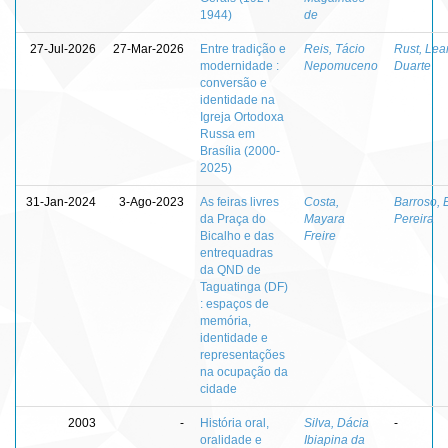
1944)
de
27-Jul-2026
27-Mar-2026
Entre tradição e
Reis, Tácio
Rust, Lea
modernidade :
Nepomuceno
Duarte
conversão e
identidade na
Igreja Ortodoxa
Russa em
Brasília (2000-
2025)
31-Jan-2024
3-Ago-2023
As feiras livres
Costa,
Barroso, 
da Praça do
Mayara
Pereira
Bicalho e das
Freire
entrequadras
da QND de
Taguatinga (DF)
: espaços de
memória,
identidade e
representações
na ocupação da
cidade
2003
-
História oral,
Silva, Dácia
-
oralidade e
Ibiapina da