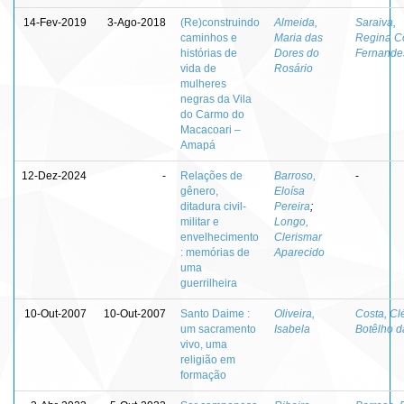
14-Fev-2019
3-Ago-2018
(Re)construindo
Almeida,
Saraiva,
caminhos e
Maria das
Regina Co
histórias de
Dores do
Fernande
vida de
Rosário
mulheres
negras da Vila
do Carmo do
Macacoari –
Amapá
12-Dez-2024
-
Relações de
Barroso,
-
gênero,
Eloísa
ditadura civil-
Pereira
;
militar e
Longo,
envelhecimento
Clerismar
: memórias de
Aparecido
uma
guerrilheira
10-Out-2007
10-Out-2007
Santo Daime :
Oliveira,
Costa, Cl
um sacramento
Isabela
Botêlho d
vivo, uma
religião em
formação