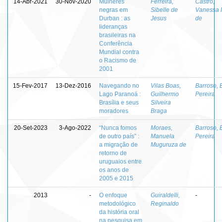
14-Abr-2021
30-Nov-2020
Mulheres
Ferreira,
Castro,
negras em
Sibelle de
Vanessa 
Durban : as
Jesus
de
lideranças
brasileiras na
Conferência
Mundial contra
o Racismo de
2001
15-Fev-2017
13-Dez-2016
Navegando no
Vilas Boas,
Barroso, 
Lago Paranoá :
Guilhermo
Pereira
Brasília e seus
Silveira
moradores
Braga
20-Set-2023
3-Ago-2022
“Nunca fomos
Moraes,
Barroso, 
de outro país” :
Manuela
Pereira
a migração de
Muguruza de
retorno de
uruguaios entre
os anos de
2005 e 2015
2013
-
O enfoque
Guiraldelli,
-
metodológico
Reginaldo
da história oral
na pesquisa em