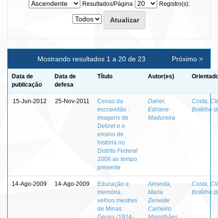
Resultados/Página
Registro(s):
Mostrando resultados 1 a 20 de 23
Próximo >
Data de
Data de
Título
Autor(es)
Orientado
publicação
defesa
15-Jun-2012
25-Nov-2011
Cenas da
Daher,
Costa, Cl
escravidão :
Edriane
Botêlho d
imagens de
Madureira
Debret e o
ensino de
história no
Distrito Federal
2008 ao tempo
presente
14-Ago-2009
14-Ago-2009
Educação e
Almeida,
Costa, Cl
memória :
Maria
Botêlho d
velhos mestres
Zeneide
de Minas
Carneiro
Gerais (1924-
Magalhães