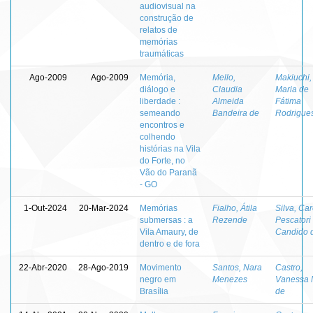
audiovisual na
construção de
relatos de
memórias
traumáticas
Ago-2009
Ago-2009
Memória,
Mello,
Makiuchi,
diálogo e
Claudia
Maria de
liberdade :
Almeida
Fátima
semeando
Bandeira de
Rodrigue
encontros e
colhendo
histórias na Vila
do Forte, no
Vão do Paranã
- GO
1-Out-2024
20-Mar-2024
Memórias
Fialho, Átila
Silva, Car
submersas : a
Rezende
Pescatori
Vila Amaury, de
Candido 
dentro e de fora
22-Abr-2020
28-Ago-2019
Movimento
Santos, Nara
Castro,
negro em
Menezes
Vanessa 
Brasília
de