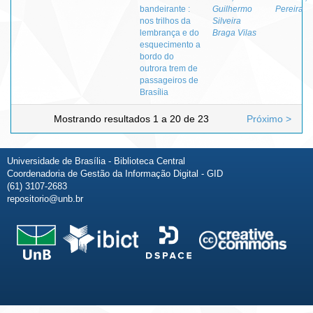
bandeirante :
Guilhermo
Pereira
nos trilhos da
Silveira
lembrança e do
Braga Vilas
esquecimento a
bordo do
outrora trem de
passageiros de
Brasília
Mostrando resultados 1 a 20 de 23
Próximo >
Universidade de Brasília - Biblioteca Central
Coordenadoria de Gestão da Informação Digital - GID
(61) 3107-2683
repositorio@unb.br