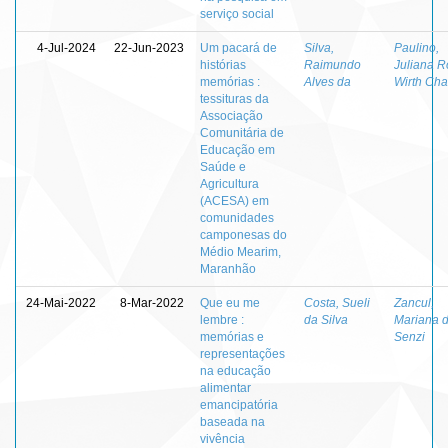
serviço social
4-Jul-2024
22-Jun-2023
Um pacará de
Silva,
Paulino,
histórias
Raimundo
Juliana R
memórias :
Alves da
Wirth Cha
tessituras da
Associação
Comunitária de
Educação em
Saúde e
Agricultura
(ACESA) em
comunidades
camponesas do
Médio Mearim,
Maranhão
24-Mai-2022
8-Mar-2022
Que eu me
Costa, Sueli
Zancul,
lembre :
da Silva
Mariana 
memórias e
Senzi
representações
na educação
alimentar
emancipatória
baseada na
vivência