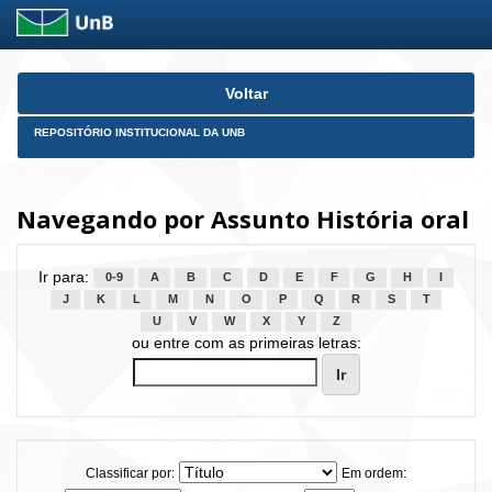
Skip
Voltar
navigation
REPOSITÓRIO INSTITUCIONAL DA UNB
Navegando por Assunto História oral
Ir para:
0-9
A
B
C
D
E
F
G
H
I
J
K
L
M
N
O
P
Q
R
S
T
U
V
W
X
Y
Z
ou entre com as primeiras letras:
Classificar por:
Em ordem: