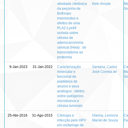
atividade citotóxica
Kele Arruda
Ma
da peçonha de
So
Bothrops
marmoratus e
efeitos de uma
PLA2-Lys49
isolada sobre
células de
adenocarcinoma
cervical (Hela) : do
transcriptoma ao
proteoma
9-Jan-2023
31-Jan-2022
Caracterização
Santana, Carlos
Ca
molecular e
José Correia de
Ma
funcional de
So
peptídeos de
anuros e seus
análogos : efeitos
sobre patógenos
microbianos e
células tumorais
25-Abr-2016
31-Ago-2015
Citologia e
Vianna, Leonora
Ca
infecção pelo HPV
Maciel de Souza
Fa
em orofaringe de