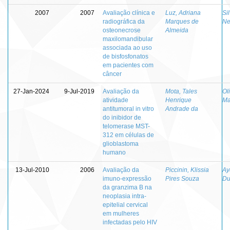
2007
2007
Avaliação clínica e
Luz, Adriana
Sil
radiográfica da
Marques de
Ne
osteonecrose
Almeida
maxilomandibular
associada ao uso
de bisfosfonatos
em pacientes com
câncer
27-Jan-2024
9-Jul-2019
Avaliação da
Mota, Tales
Ol
atividade
Henrique
Ma
antitumoral in vitro
Andrade da
do inibidor de
telomerase MST-
312 em células de
glioblastoma
humano
13-Jul-2010
2006
Avaliação da
Piccinin, Klissia
Ay
imuno-expressão
Pires Souza
Du
da granzima B na
neoplasia intra-
epitelial cervical
em mulheres
infectadas pelo HIV