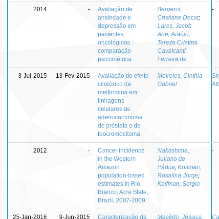
2014
-
Avaliação de
Bergerot,
-
ansiedade e
Cristiane Decat
;
depressão em
Laros, Jacob
pacientes
Arie
;
Araújo,
oncológicos :
Tereza Cristina
comparação
Cavalcanti
psicométrica
Ferreira de
3-Jul-2015
13-Fev-2015
Avaliação do efeito
Meireles, Cinthia
Si
citotóxico da
Gabriel
Al
metformina em
linhagens
celulares de
adenocarcinoma
de próstata e de
feocromocitoma
2012
-
Cancer incidence
Nakashima,
-
in the Western
Juliano de
Amazon :
Pádua
;
Koifman,
population-based
Rosalina Jorge
;
estimates in Rio
Koifman, Sergio
Branco, Acre State,
Brazil, 2007-2009
25-Jan-2016
9-Jun-2015
Caracterização da
Macêdo, Jéssica
Ca