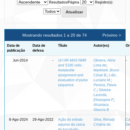
Resultados/Página
Registro(s):
Mostrando resultados 1 a 20 de 74
Próximo >
Data de
Data de
Título
Autor(es)
Or
publicação
defesa
Jun-2014
-
1H HR-MAS NMR
Oliveira, Aline
-
and S180 cells :
Lima de
;
metabolite
Martinelli, Bruno
assignment and
César B.
;
Lião,
evaluation of pulse
Luciano M.
;
sequence
Pereira, Flávia
C.
;
Silveira-
Lacerda,
Elisangela P.
;
Alcantara,
Glaucia B.
8-Ago-2024
29-Ago-2022
Ação do extrato
Silva, Renata
Ca
aquoso da casca
Cristina da
Ge
do tucum-do-