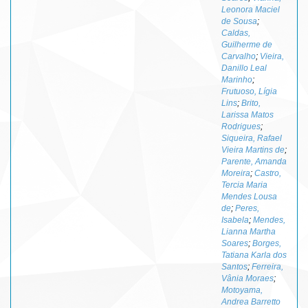
Leonora Maciel
de Sousa
;
Caldas,
Guilherme de
Carvalho
;
Vieira,
Danillo Leal
Marinho
;
Frutuoso, Lígia
Lins
;
Brito,
Larissa Matos
Rodrigues
;
Siqueira, Rafael
Vieira Martins de
;
Parente, Amanda
Moreira
;
Castro,
Tercia Maria
Mendes Lousa
de
;
Peres,
Isabela
;
Mendes,
Lianna Martha
Soares
;
Borges,
Tatiana Karla dos
Santos
;
Ferreira,
Vânia Moraes
;
Motoyama,
Andrea Barretto