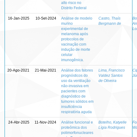
alto risco no
Distrito Federal
16-Jan-2025
10-Set-2024
Análise de modelo
Castro, Thaís
Bo
murino
Bergmann de
An
experimental de
Lo
melanoma após
protocolos de
vacinação com
indução de morte
celular
imunogênica.
20-Ago-2021
21-Mai-2021
Análise dos fatores
Lima, Francisco
Ci
prognósticos do
Valdez Santos
Jú
uso da ventilação
de Oliveira
não-invasiva em
pacientes com
diagnóstico de
tumores sólidos em
insuficiência
respiratória aguda
24-Abr-2025
11-Nov-2024
Análise funcional e
Botelho, Katyelle
Fo
proteômica dos
Lígia Rodrigues
Wa
polimorfonucleares