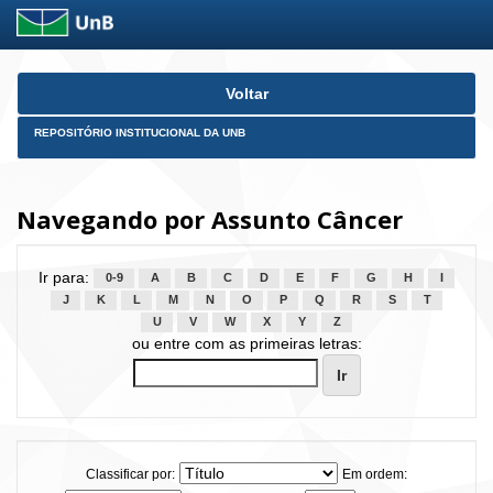
Skip
Voltar
navigation
REPOSITÓRIO INSTITUCIONAL DA UNB
Navegando por Assunto Câncer
Ir para:
0-9
A
B
C
D
E
F
G
H
I
J
K
L
M
N
O
P
Q
R
S
T
U
V
W
X
Y
Z
ou entre com as primeiras letras:
Classificar por:
Em ordem: