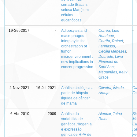
cerrado (Bactris
setosa Mart.) em
células
eucarióticas
19-Set-2017
-
Adipocytes and
Corrêa, Luís
-
macrophages
Henrique
;
interplay in the
Corrêa, Rafael
;
orchestration of
Farinasso,
tumor
Cecília Menezes
;
microenvironment :
Dourado, Lívia
new implications in
Pimentel de
cancer progression
Sant’Ana
;
Magalhães, Kelly
Grace
4-Nov-2021
16-Jul-2021
Análise citológica a
Oliveira, Ísis de
Ca
partir de biópsia
Araujo
Fa
líquida de câncer
de mama
6-Abr-2010
2009
Análise da
Alencar, Tainá
Si
variabilidade
Raiol
Ma
genética, filogenia
Cl
e expressão
Re
gênica de HPV de
Fe