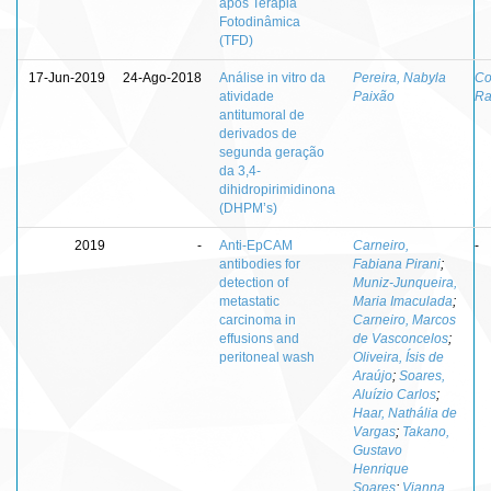
após Terapia
Fotodinâmica
(TFD)
17-Jun-2019
24-Ago-2018
Análise in vitro da
Pereira, Nabyla
Co
atividade
Paixão
Ra
antitumoral de
derivados de
segunda geração
da 3,4-
dihidropirimidinona
(DHPM’s)
2019
-
Anti‑EpCAM
Carneiro,
-
antibodies for
Fabiana Pirani
;
detection of
Muniz‑Junqueira,
metastatic
Maria Imaculada
;
carcinoma in
Carneiro, Marcos
effusions and
de Vasconcelos
;
peritoneal wash
Oliveira, Ísis de
Araújo
;
Soares,
Aluízio Carlos
;
Haar, Nathália de
Vargas
;
Takano,
Gustavo
Henrique
Soares
;
Vianna,