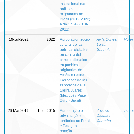
institucional nas
políticas
migratórias do
Brasil (2012-2022)
e do Chile (2018-
2022)
19-Jul-2022
2022
Apropiación socio-
Avila Cortés,
Moreir
cultural de las
Luisa
políticas globales
Gabriela
en contra del
cambio climático
en pueblos
originarios de
América Latina :
Los casos de los
zapotecos de la
Sierra Juárez
(México) y Paiter
Suruí (Brasil)
26-Mai-2016
1-Jul-2015
Apropriação e
Zavaski,
Ibáñe
privatização de
Cledinei
territórios no Brasil
Carneiro
e Paraguai :
relação