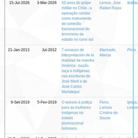
15-Jul-2026
3-Mar-2026
50 anos do golpe
Lemus, Jose
Ibáñe
militar no Chile : a
Rafael Rojas
operação condor
como instrumento
de conexão
transnacional do
terrorismo de
estado no cone sul
21-Jan-2013
Jul-2012
7 ensayos de
Machado,
Pinto
interpretación de la
Márcia
realidad de nuestra
América : nação,
raça e indígenas
nas escrituras de
José Martí e de
José Carlos
Mariátegui
9-Set-2019
5-Fev-2019
O acesso à justiça
Ferro,
Igreja
para as mulheres
Larissa
Lemo
indígenas no
Cristina de
estado
Sousa
plurinacional
boliviano