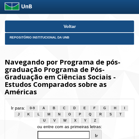
Skip
Voltar
navigation
REPOSITÓRIO INSTITUCIONAL DA UNB
Navegando por Programa de pós-
graduação Programa de Pós-
Graduação em Ciências Sociais -
Estudos Comparados sobre as
Américas
Ir para:
0-9
A
B
C
D
E
F
G
H
I
J
K
L
M
N
O
P
Q
R
S
T
U
V
W
X
Y
Z
ou entre com as primeiras letras: