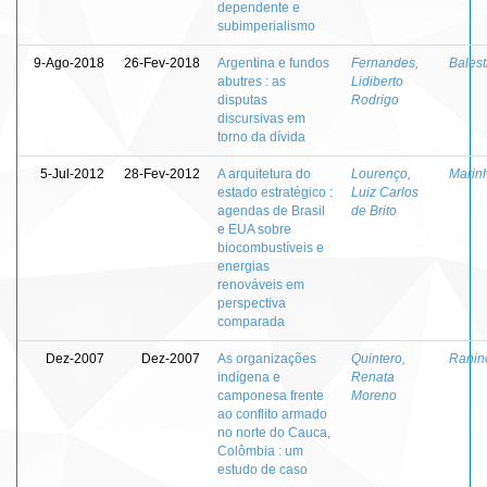
dependente e
subimperialismo
9-Ago-2018
26-Fev-2018
Argentina e fundos
Fernandes,
Balest
abutres : as
Lidiberto
disputas
Rodrigo
discursivas em
torno da dívida
5-Jul-2012
28-Fev-2012
A arquitetura do
Lourenço,
Marinh
estado estratégico :
Luiz Carlos
agendas de Brasil
de Brito
e EUA sobre
biocombustíveis e
energias
renováveis em
perspectiva
comparada
Dez-2007
Dez-2007
As organizações
Quintero,
Raninc
indígena e
Renata
camponesa frente
Moreno
ao conflito armado
no norte do Cauca,
Colômbia : um
estudo de caso