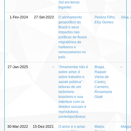
Sol em terras
Ingarikó
1-Fev-2024
27-Set-2023
O alinhamento
Pereira Filho,
Silva,
geopolítico do
Elcy Gomes
Brasil e seus
impactos nas
políticas de fluxos
migratórios de
haitianos e
venezuelanos no
país
27-Jan-2025
-
“Amamentar não é
Braga,
-
sobre amor, é
Raquel
sobre trabalho e
Vieira de
saúde pública” :
Castro
;
leituras de um
Carneiro,
lactivismo
Rosamaria
brasileiro e sua
Giatti
interface com os
direitos sexuais e
reprodutivos
contemporâneos
30-Mar-2022
15-Dez-2021
O amor e o amar :
Matos,
Margal