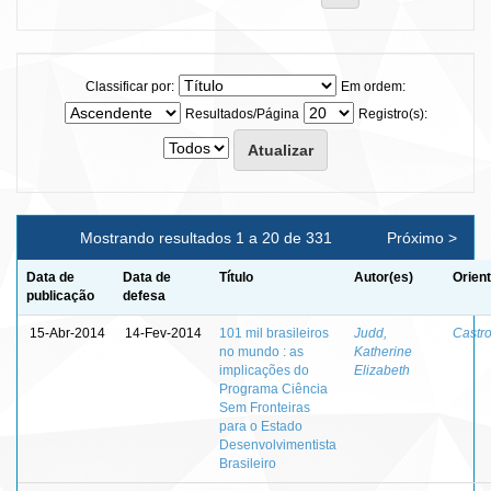
Classificar por:
Em ordem:
Resultados/Página
Registro(s):
Mostrando resultados 1 a 20 de 331
Próximo >
Data de
Data de
Título
Autor(es)
Orien
publicação
defesa
15-Abr-2014
14-Fev-2014
101 mil brasileiros
Judd,
Castro
no mundo : as
Katherine
implicações do
Elizabeth
Programa Ciência
Sem Fronteiras
para o Estado
Desenvolvimentista
Brasileiro