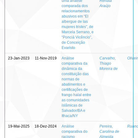
uma análise
Renata
comparada dos
Araújo
relacionamentos
abusivos em “El
albergue de las
mujeres tristes”, de
Marcela Serrano, e
“Ponciá Vicêncio”,
de Conceição
Evaristo
23-Jan-2023
11-Nov-2019
Análise
Carvalho,
Olivei
comparativa da
Thiago
dinâmica da
Moreira de
constituição das
normas de
abatimentos e
certificações de
frango halal entre
as comunidades
islâmicas de
Salvador/BA e
Ithaca/NY
19-Mai-2025
18-Dez-2024
Análise
Pereira,
Ruano-
comparativa do
Carolina de
racismo
Almeida