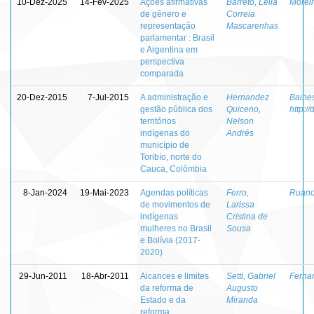
10-Dez-2025
14-Fev-2025
Ações afirmativas
Barreto, Leila
Moreir
de gênero e
Correia
representação
Mascarenhas
parlamentar : Brasil
e Argentina em
perspectiva
comparada
20-Dez-2015
7-Jul-2015
A administração e
Hernandez
Baine
gestão pública dos
Quiceno,
http:/
territórios
Nelson
indígenas do
Andrés
município de
Toribío, norte do
Cauca, Colômbia
8-Jan-2024
19-Mai-2023
Agendas políticas
Ferro,
Ruano 
de movimentos de
Larissa
indígenas
Cristina de
mulheres no Brasil
Sousa
e Bolívia (2017-
2020)
29-Jun-2011
18-Abr-2011
Alcances e limites
Setti, Gabriel
Ferna
da reforma de
Augusto
Estado e da
Miranda
reforma