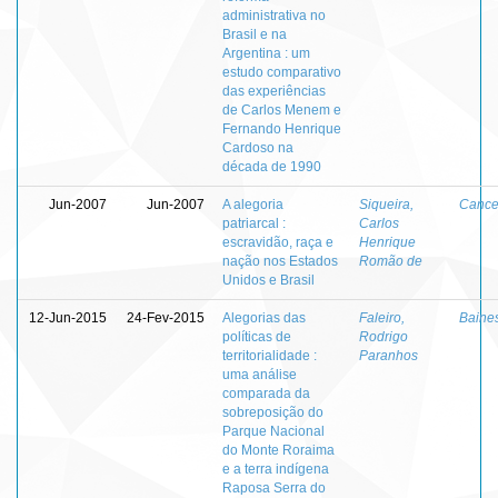
administrativa no
Brasil e na
Argentina : um
estudo comparativo
das experiências
de Carlos Menem e
Fernando Henrique
Cardoso na
década de 1990
Jun-2007
Jun-2007
A alegoria
Siqueira,
Cancel
patriarcal :
Carlos
escravidão, raça e
Henrique
nação nos Estados
Romão de
Unidos e Brasil
12-Jun-2015
24-Fev-2015
Alegorias das
Faleiro,
Baine
políticas de
Rodrigo
territorialidade :
Paranhos
uma análise
comparada da
sobreposição do
Parque Nacional
do Monte Roraima
e a terra indígena
Raposa Serra do