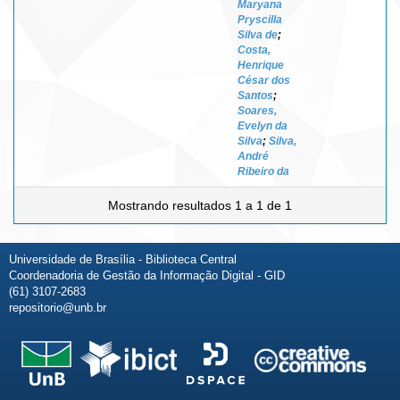
Maryana
Pryscilla
Silva de
;
Costa,
Henrique
César dos
Santos
;
Soares,
Evelyn da
Silva
;
Silva,
André
Ribeiro da
Mostrando resultados 1 a 1 de 1
Universidade de Brasília - Biblioteca Central
Coordenadoria de Gestão da Informação Digital - GID
(61) 3107-2683
repositorio@unb.br