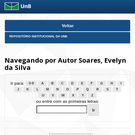
Skip
Voltar
navigation
REPOSITÓRIO INSTITUCIONAL DA UNB
Navegando por Autor Soares, Evelyn
da Silva
Ir para:
0-9
A
B
C
D
E
F
G
H
I
J
K
L
M
N
O
P
Q
R
S
T
U
V
W
X
Y
Z
ou entre com as primeiras letras: