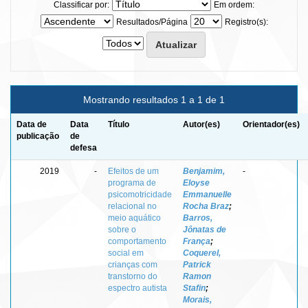
Classificar por:
Em ordem:
Resultados/Página
Registro(s):
Mostrando resultados 1 a 1 de 1
Data de
Data
Título
Autor(es)
Orientador(es)
publicação
de
defesa
2019
-
Efeitos de um
Benjamim,
-
programa de
Eloyse
psicomotricidade
Emmanuelle
relacional no
Rocha Braz
;
meio aquático
Barros,
sobre o
Jônatas de
comportamento
França
;
social em
Coquerel,
crianças com
Patrick
transtorno do
Ramon
espectro autista
Stafin
;
Morais,