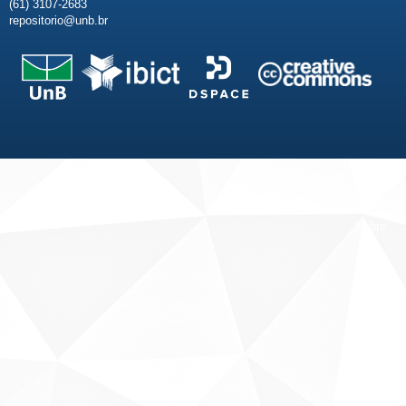
(61) 3107-2683
repositorio@unb.br
Fale conosco
Sobre