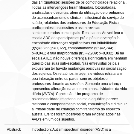
das 14 (quatorze) sessões de psicomotricidade relacional.
Todas as intervenções foram filmadas, fotografadas,
analisadas e descritas, além da utilização de prontuários
de acompanhamento e clínico institucional do serviço de
saúde, relatórios dos professores de Educação Física
participantes das sessões e as entrevistas
semiestruturadas com os pais. Resultados: Ao verificar a
escala ABC dos participantes pré e pós-intervenção foi
encontrado diferenças significativas em irritabilidade
(t(5)=3,266; p=0,022), comportamento (t(5)=2,744;
p=0,041) e fala inapropriada (t(5)=2,939; p=0,032). Já na
escala ATEC não houve diferença significativa em nenhum
quesito das suas sub-escalas. Nas entrevistas os pais
expuseram ter havido mudanças positivas na socialização
dos sujeitos. Os relatórios, imagens e vídeos retrataram
boa interação entre os pares, com os objetos e
professores durante as sessões. Somente uma criança
apresentou alteração na autonomia nas atividades da vida
diária (AVD’s). Conclusão: Um programa de
psicomotricidade relacional no meio aquático parece
melhorar o comportamento social, comunicação e diminuir
a irritabilidade de crianças com transtorno do espectro
autista. Efeitos foram positivos foram evidenciados nas
AVD’s em um dos sujeitos.
Abstract:
Introduction: Autism spectrum disorder (ASD) is a