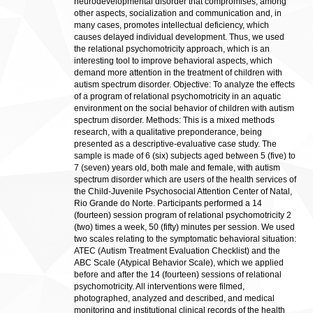
neurodevelopmental disorder that compromises, among
other aspects, socialization and communication and, in
many cases, promotes intellectual deficiency, which
causes delayed individual development. Thus, we used
the relational psychomotricity approach, which is an
interesting tool to improve behavioral aspects, which
demand more attention in the treatment of children with
autism spectrum disorder. Objective: To analyze the effects
of a program of relational psychomotricity in an aquatic
environment on the social behavior of children with autism
spectrum disorder. Methods: This is a mixed methods
research, with a qualitative preponderance, being
presented as a descriptive-evaluative case study. The
sample is made of 6 (six) subjects aged between 5 (five) to
7 (seven) years old, both male and female, with autism
spectrum disorder which are users of the health services of
the Child-Juvenile Psychosocial Attention Center of Natal,
Rio Grande do Norte. Participants performed a 14
(fourteen) session program of relational psychomotricity 2
(two) times a week, 50 (fifty) minutes per session. We used
two scales relating to the symptomatic behavioral situation:
ATEC (Autism Treatment Evaluation Checklist) and the
ABC Scale (Atypical Behavior Scale), which we applied
before and after the 14 (fourteen) sessions of relational
psychomotricity. All interventions were filmed,
photographed, analyzed and described, and medical
monitoring and institutional clinical records of the health