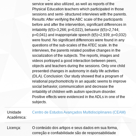
service were also utilized, as well as reports of the
Physical Education teachers which participated in those
sessions and semi- structured interviews with the parents.
Results: After verifying the ABC scale of the participants
before and after the intervention, significant differences in
irritability (t(5)=3,266; p=0,022), behavior (t(5)=2,744;
p=0,041) and inappropriate speech (t(5)=2,939; p=0,032)
were found. No significant differences were found in any
questions of the sub-scales of the ATEC scale. In the
interviews, the parents related positive changes in the
socialization of the subjects. The reports, images and
videos portrayed a good interaction between peers,
objects and teachers during the sessions. Only one child
presented changes in autonomy in daily life activities
(DLA). Conclusion: Our study showed that a program of
relational psychomotricity in an aquatic seems to improve
social behavior, communication and decrease the
irritability of children with autism spectrum disorder.
Positive effects were evidenced in the ADLs in one of the
subjects.
Unidade
Centro de Estudos Avançados Multidisciplinares (CEAM)
Acadêmica:
Licença:
O conteúdo dos artigos e seus dados em sua forma,
correção e confiabilidade são de responsabilidade