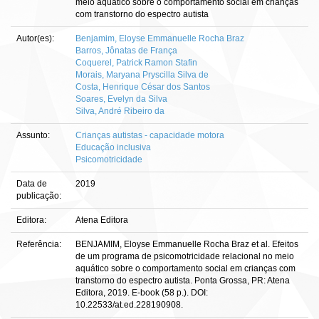
meio aquático sobre o comportamento social em crianças
com transtorno do espectro autista
Autor(es):
Benjamim, Eloyse Emmanuelle Rocha Braz
Barros, Jônatas de França
Coquerel, Patrick Ramon Stafin
Morais, Maryana Pryscilla Silva de
Costa, Henrique César dos Santos
Soares, Evelyn da Silva
Silva, André Ribeiro da
Assunto:
Crianças autistas - capacidade motora
Educação inclusiva
Psicomotricidade
Data de
2019
publicação:
Editora:
Atena Editora
Referência:
BENJAMIM, Eloyse Emmanuelle Rocha Braz et al. Efeitos
de um programa de psicomotricidade relacional no meio
aquático sobre o comportamento social em crianças com
transtorno do espectro autista. Ponta Grossa, PR: Atena
Editora, 2019. E-book (58 p.). DOI:
10.22533/at.ed.228190908.