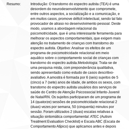
Resumo:
Introdução: O transtorno do espectro autista (TEA) é uma
desordem do neurodesenvolvimento que compromete,
entre outros aspectos, a socialização e a comunicação, e
em muitos casos, promove déficit intelectual, sendo tal fato
provocador de atraso no desenvolvimento pessoal. Deste
modo, usamos a abordagem relacional da
psicomotricidade, que é uma interessante ferramenta para
melhorar os aspectos comportamentais, que exigem mais
atenção no tratamento de crianças com transtorno do
espectro autista. Objetivo: Analisar os efeitos de um
programa de psicomotricidade relacional em meio
aquático sobre o comportamento social de crianças com
transtorno do espectro autista.Metodologia: Trata-se de
uma pesquisa mista, com preponderância qualitativa,
sendo apresentado como estudo de casos descritivo-
avaliativo. A amostra é formada por 6 (seis) sujeitos de 5
(cinco) a 7 (sete) anos de idade, de ambos os sexos, com
transtorno do espectro autista usuários dos serviços de
saúde do Centro de Atenção Psicossocial Infanto-Juvenil
de Natal/RN. Os sujeitos participaram de um programa de
14 (quatorze) sessões de psicomotricidade relacional 2
(duas) vezes por semana, 50 (cinquenta) minutos por
sessão. Foram utilizados 2 (duas) escalas relativas a
situação sintomática comportamental: ATEC (Autism
Treatment Evaluation Checklist) e Escala ABC (Escala de
Comportamento Atípico) que aplicamos antes e depois