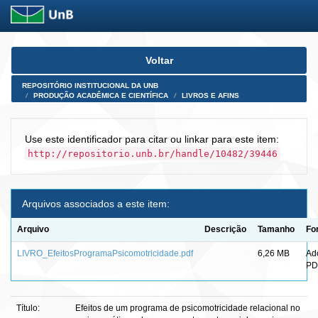
Skip
Voltar
navigation
REPOSITÓRIO INSTITUCIONAL DA UNB
PRODUÇÃO ACADÊMICA E CIENTÍFICA
LIVROS E AFINS
Use este identificador para citar ou linkar para este item:
http://repositorio.unb.br/handle/10482/39446
Arquivos associados a este item:
Arquivo
Descrição
Tamanho
Fo
LIVRO_EfeitosProgramaPsicomotricidade.pdf
6,26 MB
Ad
PD
Título:
Efeitos de um programa de psicomotricidade relacional no