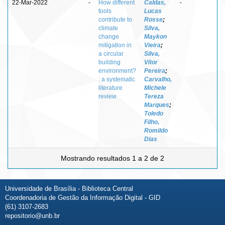
22-Mar-2022
-
How different
Caldas,
-
tools
Lucas
contribute to
Rosse
;
climate
Silva,
change
Maykon
mitigation in
Vieira
;
a circular
Silva,
building
Vítor
environment?
Pereira
;
: a systematic
Carvalho,
literature
Michele
review
Tereza
Marques
;
Toledo
Filho,
Romildo
Dias
Mostrando resultados 1 a 2 de 2
Universidade de Brasília - Biblioteca Central
Coordenadoria de Gestão da Informação Digital - GID
(61) 3107-2683
repositorio@unb.br