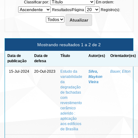
Classificar por:
Em ordem:
Resultados/Página
Registro(s):
Mostrando resultados 1 a 2 de 2
Data de
Data de
Título
Autor(es)
Orientador(es)
publicação
defesa
15-Jul-2024
20-Out-2023
Estudo da
Silva,
Bauer, Elton
variabilidade
Maykon
da
Vieira
degradação
de fachadas
com
revestimento
cerâmico
aderido :
aplicação
aos edifícios
de Brasília