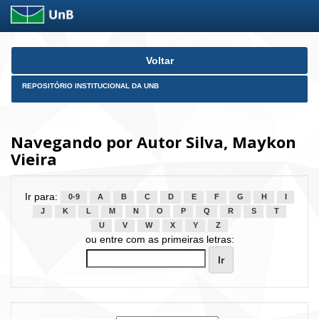
Skip
Voltar
navigation
REPOSITÓRIO INSTITUCIONAL DA UNB
Navegando por Autor Silva, Maykon
Vieira
Ir para:
0-9
A
B
C
D
E
F
G
H
I
J
K
L
M
N
O
P
Q
R
S
T
U
V
W
X
Y
Z
ou entre com as primeiras letras: