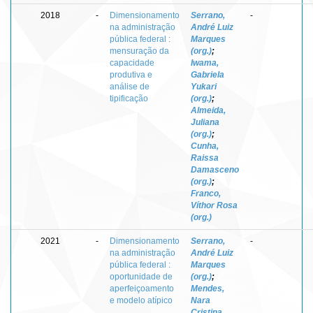
2018
-
Dimensionamento
Serrano,
-
na administração
André Luiz
pública federal :
Marques
mensuração da
(org.)
;
capacidade
Iwama,
produtiva e
Gabriela
análise de
Yukari
tipificação
(org.)
;
Almeida,
Juliana
(org.)
;
Cunha,
Raissa
Damasceno
(org.)
;
Franco,
Víthor Rosa
(org.)
2021
-
Dimensionamento
Serrano,
-
na administração
André Luiz
pública federal :
Marques
oportunidade de
(org.)
;
aperfeiçoamento
Mendes,
e modelo atípico
Nara
Cristina