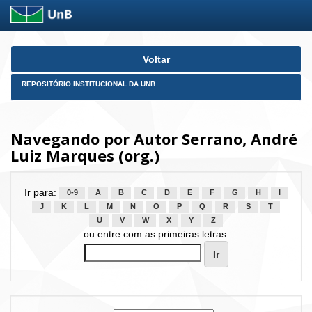
Skip
Voltar
navigation
REPOSITÓRIO INSTITUCIONAL DA UNB
Navegando por Autor Serrano, André
Luiz Marques (org.)
Ir para:
0-9
A
B
C
D
E
F
G
H
I
J
K
L
M
N
O
P
Q
R
S
T
U
V
W
X
Y
Z
ou entre com as primeiras letras: