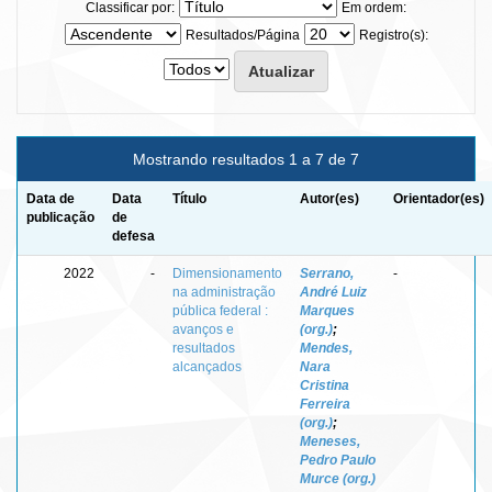
Classificar por:
Em ordem:
Resultados/Página
Registro(s):
Mostrando resultados 1 a 7 de 7
Data de
Data
Título
Autor(es)
Orientador(es)
publicação
de
defesa
2022
-
Dimensionamento
Serrano,
-
na administração
André Luiz
pública federal :
Marques
avanços e
(org.)
;
resultados
Mendes,
alcançados
Nara
Cristina
Ferreira
(org.)
;
Meneses,
Pedro Paulo
Murce (org.)