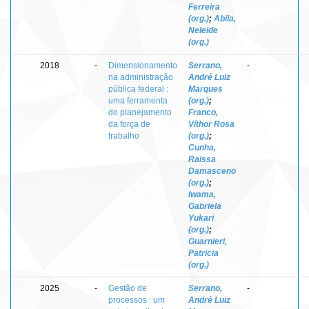
Ferreira
(org.)
;
Abila,
Neleide
(org.)
2018
-
Dimensionamento
Serrano,
-
na administração
André Luiz
pública federal :
Marques
uma ferramenta
(org.)
;
do planejamento
Franco,
da força de
Víthor Rosa
trabalho
(org.)
;
Cunha,
Raissa
Damasceno
(org.)
;
Iwama,
Gabriela
Yukari
(org.)
;
Guarnieri,
Patricia
(org.)
2025
-
Gestão de
Serrano,
-
processos : um
André Luiz