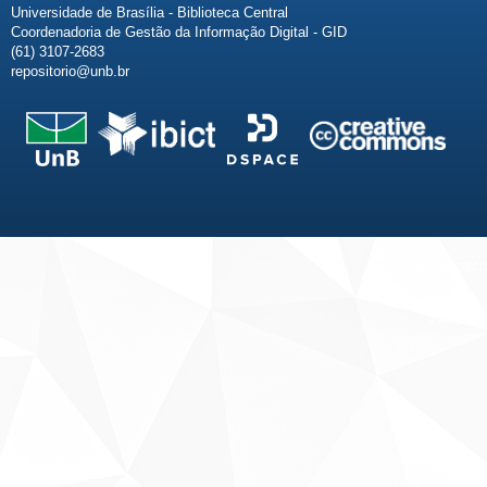
Universidade de Brasília - Biblioteca Central
Coordenadoria de Gestão da Informação Digital - GID
(61) 3107-2683
repositorio@unb.br
Fale conosco
Sobre