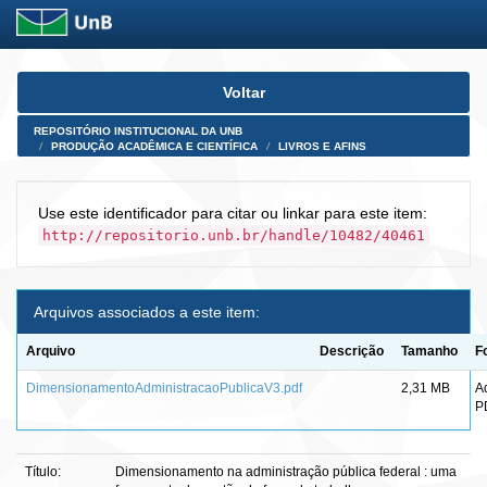
Skip
Voltar
navigation
REPOSITÓRIO INSTITUCIONAL DA UNB
PRODUÇÃO ACADÊMICA E CIENTÍFICA
LIVROS E AFINS
Use este identificador para citar ou linkar para este item:
http://repositorio.unb.br/handle/10482/40461
Arquivos associados a este item:
Arquivo
Descrição
Tamanho
F
DimensionamentoAdministracaoPublicaV3.pdf
2,31 MB
A
P
Título:
Dimensionamento na administração pública federal : uma