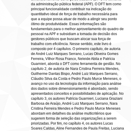
da administração pública federal (APF). O DFT tem como
principal funcionalidade contribuir na indicação do
quantitativo ideal de força de trabalho necessária para
que a equipe possa atuar de modo a atingir seu ponto
ótimo de produtividade. Essas informações são
fundamentais para o melhor aproveitamento do quadro de
pessoal na APF e subsidiam a tomada de decisão dos
gestores públicos que buscam alocar sua força de
trabalho com eficiência. Nesse sentido, este livro é
composto por 4 capítulos. O primeiro capítulo, de autoria
de André Luiz Marques Serrano, Lucas Oliveira Gomes
Ferreira, Víthor Rosa Franco, Neleide Abila e Patrícia
Guarnieri, aborda o DFT como ferramenta de gestão. No
capítulo 2, de autoria de Nara Cristina Ferreira Mendes,
Guilherme Dantas Bispo, André Luiz Marques Serrano,
Cláudio Silva da Costa e Pedro Paulo Murce Meneses, o
avanço no uso da tecnologia da informação para análise
dos dados sobre dimensionamento é abordado, sendo
apresentados conceitos e possibilidades de aplicação. No
capítulo 3, os autores Patrícia Guarnieri, Luciana Graziani
Barbosa de Araújo, André Luiz Marques Serrano, Nara
Cristina Ferreira Mendes e Pedro Paulo Murce Meneses
abordam em detalhes da análise multicritérios que
sugerem forma de seleção das organizações a serem
priorizadas. Por fim, no capítulo 4, os autores Lucas
Soares Caldas, Aline Fernandes de Paula Freitas, Luciana