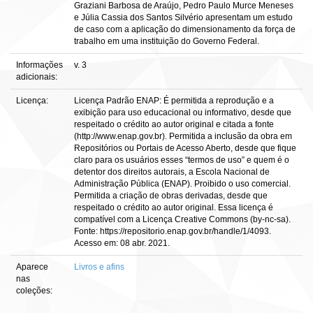
Graziani Barbosa de Araújo, Pedro Paulo Murce Meneses
e Júlia Cassia dos Santos Silvério apresentam um estudo
de caso com a aplicação do dimensionamento da força de
trabalho em uma instituição do Governo Federal.
Informações
v. 3
adicionais:
Licença:
Licença Padrão ENAP: É permitida a reprodução e a
exibição para uso educacional ou informativo, desde que
respeitado o crédito ao autor original e citada a fonte
(http://www.enap.gov.br). Permitida a inclusão da obra em
Repositórios ou Portais de Acesso Aberto, desde que fique
claro para os usuários esses “termos de uso” e quem é o
detentor dos direitos autorais, a Escola Nacional de
Administração Pública (ENAP). Proibido o uso comercial.
Permitida a criação de obras derivadas, desde que
respeitado o crédito ao autor original. Essa licença é
compatível com a Licença Creative Commons (by-nc-sa).
Fonte: https://repositorio.enap.gov.br/handle/1/4093.
Acesso em: 08 abr. 2021.
Aparece
Livros e afins
nas
coleções: