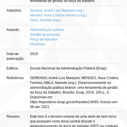
ferramenta de gestão da força de trabalho
Autor(es):
Serrano, André Luiz Marques (org.)
Mendes, Nara Cristina Ferreira (org.)
Abila, Neleide (org.)
Assunto:
Administração pública
Gestão de pessoas
Força de trabalho
Eficiência
Data de
2019
publicação:
Editora:
Escola Nacional de Administração Pública (Enap)
Referência:
SERRANO, André Luiz Marques; MENDES, Nara Cristina
Ferreira; ABILA, Neleide (org.). Dimensionamento na
administração pública federal: uma ferramenta de gestão
da força de trabalho. Brasília: Enap, 2019. 100 p., il.
Disponível em:
https://repositorio.enap.gov.br/handle/1/4093. Acesso em:
08 abr. 2021.
Resumo:
Este livro é o terceiro volume de uma série de seis livros
que possuem como tema central discutir o
dimensionamento da força de trabalho (DFT) no contexto