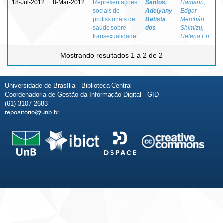
18-Jul-2012
8-Mar-2012
Representações
Santos,
Hamann,
sociais de
Adelyany
Edgar
profissionais de
Batista
Merchán
;
saúde sobre
dos
Shimizu,
transexualidade
Helena Eri
Mostrando resultados 1 a 2 de 2
Universidade de Brasília - Biblioteca Central
Coordenadoria de Gestão da Informação Digital - GID
(61) 3107-2683
repositorio@unb.br
Fale conosco