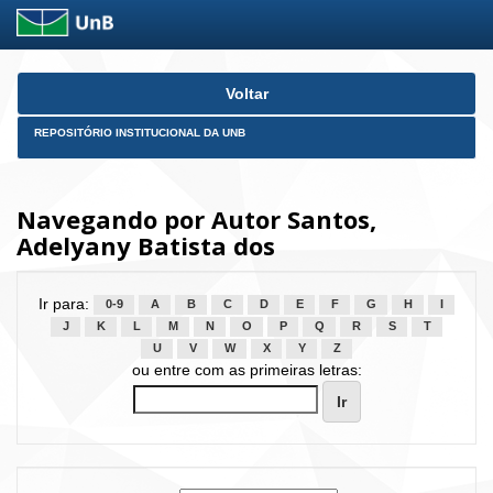
Skip
Voltar
navigation
REPOSITÓRIO INSTITUCIONAL DA UNB
Navegando por Autor Santos,
Adelyany Batista dos
Ir para:
0-9
A
B
C
D
E
F
G
H
I
J
K
L
M
N
O
P
Q
R
S
T
U
V
W
X
Y
Z
ou entre com as primeiras letras: