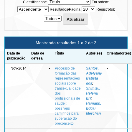
Classificar por:
Em ordem:
Resultados/Página
Registro(s):
Mostrando resultados 1 a 2 de 2
Data de
Data de
Título
Autor(es)
Orientador(es)
publicação
defesa
Nov-2014
-
Processo de
Santos,
-
formação das
Adelyany
representações
Batista
sociais sobre
dos
;
transexualidade
Shimizu,
dos
Helena
profissionais de
Eri
;
saúde :
Hamann,
possíveis
Edgar
caminhos para
Merchán
superação do
preconceito