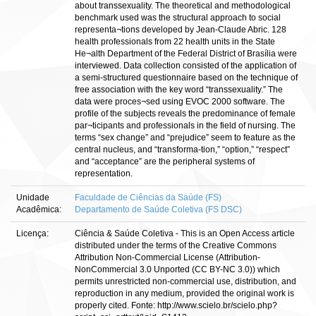
about transsexuality. The theoretical and methodological
benchmark used was the structural approach to social
representa¬tions developed by Jean-Claude Abric. 128
health professionals from 22 health units in the State
He¬alth Department of the Federal District of Brasília were
interviewed. Data collection consisted of the application of
a semi-structured questionnaire based on the technique of
free association with the key word “transsexuality.” The
data were proces¬sed using EVOC 2000 software. The
profile of the subjects reveals the predominance of female
par¬ticipants and professionals in the field of nursing. The
terms “sex change” and “prejudice” seem to feature as the
central nucleus, and “transforma-tion,” “option,” “respect”
and “acceptance” are the peripheral systems of
representation.
Unidade
Faculdade de Ciências da Saúde (FS)
Acadêmica:
Departamento de Saúde Coletiva (FS DSC)
Licença:
Ciência & Saúde Coletiva - This is an Open Access article
distributed under the terms of the Creative Commons
Attribution Non-Commercial License (Attribution-
NonCommercial 3.0 Unported (CC BY-NC 3.0)) which
permits unrestricted non-commercial use, distribution, and
reproduction in any medium, provided the original work is
properly cited. Fonte: http://www.scielo.br/scielo.php?