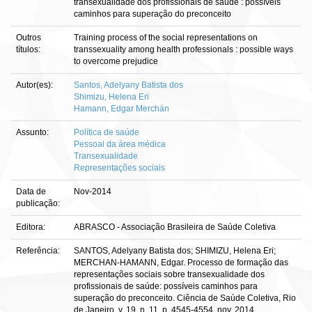
transexualidade dos profissionais de saúde : possíveis
caminhos para superação do preconceito
Outros
Training process of the social representations on
títulos:
transsexuality among health professionals : possible ways
to overcome prejudice
Autor(es):
Santos, Adelyany Batista dos
Shimizu, Helena Eri
Hamann, Edgar Merchán
Assunto:
Política de saúde
Pessoal da área médica
Transexualidade
Representações sociais
Data de
Nov-2014
publicação:
Editora:
ABRASCO - Associação Brasileira de Saúde Coletiva
Referência:
SANTOS, Adelyany Batista dos; SHIMIZU, Helena Eri;
MERCHAN-HAMANN, Edgar. Processo de formação das
representações sociais sobre transexualidade dos
profissionais de saúde: possíveis caminhos para
superação do preconceito. Ciência de Saúde Coletiva, Rio
de Janeiro, v. 19, n. 11, p. 4545-4554, nov. 2014.