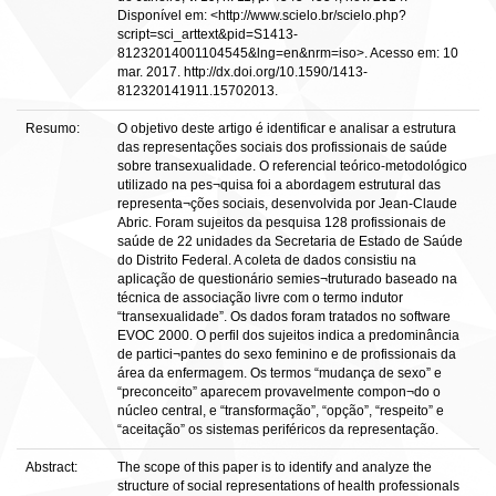
Disponível em: <http://www.scielo.br/scielo.php?
script=sci_arttext&pid=S1413-
81232014001104545&lng=en&nrm=iso>. Acesso em: 10
mar. 2017. http://dx.doi.org/10.1590/1413-
812320141911.15702013.
Resumo:
O objetivo deste artigo é identificar e analisar a estrutura
das representações sociais dos profissionais de saúde
sobre transexualidade. O referencial teórico-metodológico
utilizado na pes¬quisa foi a abordagem estrutural das
representa¬ções sociais, desenvolvida por Jean-Claude
Abric. Foram sujeitos da pesquisa 128 profissionais de
saúde de 22 unidades da Secretaria de Estado de Saúde
do Distrito Federal. A coleta de dados consistiu na
aplicação de questionário semies¬truturado baseado na
técnica de associação livre com o termo indutor
“transexualidade”. Os dados foram tratados no software
EVOC 2000. O perfil dos sujeitos indica a predominância
de partici¬pantes do sexo feminino e de profissionais da
área da enfermagem. Os termos “mudança de sexo” e
“preconceito” aparecem provavelmente compon¬do o
núcleo central, e “transformação”, “opção”, “respeito” e
“aceitação” os sistemas periféricos da representação.
Abstract:
The scope of this paper is to identify and analyze the
structure of social representations of health professionals