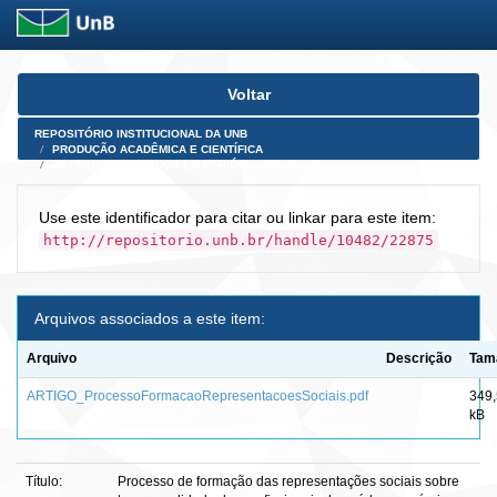
Skip
Voltar
navigation
REPOSITÓRIO INSTITUCIONAL DA UNB
PRODUÇÃO ACADÊMICA E CIENTÍFICA
ARTIGOS PUBLICADOS EM PERIÓDICOS E AFINS
Use este identificador para citar ou linkar para este item:
http://repositorio.unb.br/handle/10482/22875
Arquivos associados a este item:
Arquivo
Descrição
Tam
ARTIGO_ProcessoFormacaoRepresentacoesSociais.pdf
349
kB
Título:
Processo de formação das representações sociais sobre