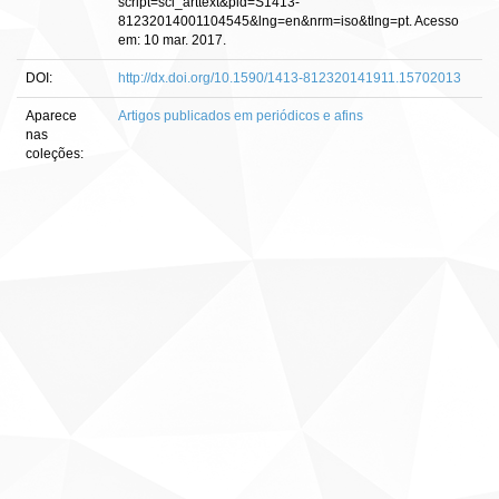
script=sci_arttext&pid=S1413-
81232014001104545&lng=en&nrm=iso&tlng=pt. Acesso
em: 10 mar. 2017.
DOI:
http://dx.doi.org/10.1590/1413-812320141911.15702013
Aparece
Artigos publicados em periódicos e afins
nas
coleções: