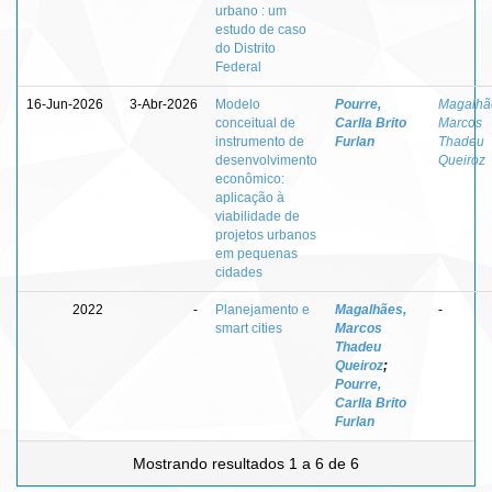
urbano : um
estudo de caso
do Distrito
Federal
16-Jun-2026
3-Abr-2026
Modelo
Pourre,
Magalhã
conceitual de
Carlla Brito
Marcos
instrumento de
Furlan
Thadeu
desenvolvimento
Queiroz
econômico:
aplicação à
viabilidade de
projetos urbanos
em pequenas
cidades
2022
-
Planejamento e
Magalhães,
-
smart cities
Marcos
Thadeu
Queiroz
;
Pourre,
Carlla Brito
Furlan
Mostrando resultados 1 a 6 de 6