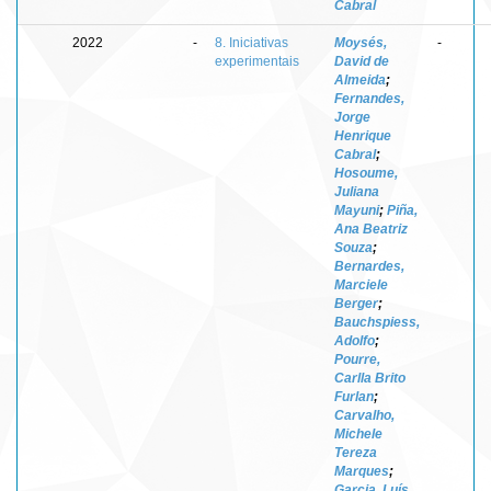
Cabral
2022
-
8. Iniciativas
Moysés,
-
experimentais
David de
Almeida
;
Fernandes,
Jorge
Henrique
Cabral
;
Hosoume,
Juliana
Mayuni
;
Piña,
Ana Beatriz
Souza
;
Bernardes,
Marciele
Berger
;
Bauchspiess,
Adolfo
;
Pourre,
Carlla Brito
Furlan
;
Carvalho,
Michele
Tereza
Marques
;
Garcia, Luís