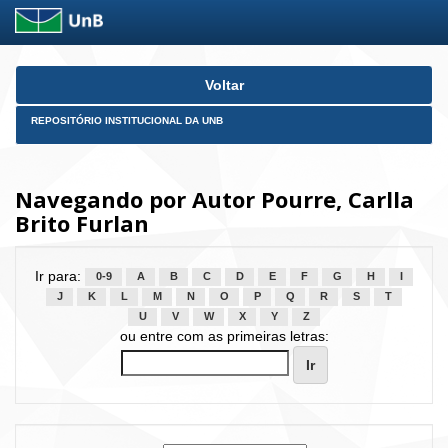
Skip
Voltar
navigation
REPOSITÓRIO INSTITUCIONAL DA UNB
Navegando por Autor Pourre, Carlla
Brito Furlan
Ir para:
0-9
A
B
C
D
E
F
G
H
I
J
K
L
M
N
O
P
Q
R
S
T
U
V
W
X
Y
Z
ou entre com as primeiras letras: