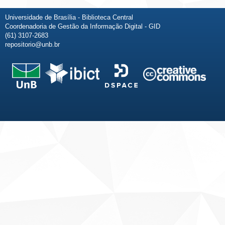
Universidade de Brasília - Biblioteca Central
Coordenadoria de Gestão da Informação Digital - GID
(61) 3107-2683
repositorio@unb.br
Fale conosco
Sobre