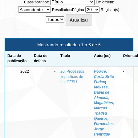
Classificar por:
Em ordem:
Resultados/Página
Registro(s):
Mostrando resultados 1 a 6 de 6
Data de
Data de
Título
Autor(es)
Orientad
publicação
defesa
2022
-
20. Processos
Pourre,
-
finalísticos de
Carlla Brito
um CESU
Furlan
;
Moysés,
David de
Almeida
;
Magalhães,
Marcos
Thadeu
Queiroz
;
Fernandes,
Jorge
Henrique