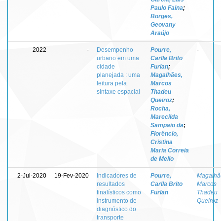
Paulo Faina
;
Borges,
Geovany
Araújo
2022
-
Desempenho
Pourre,
-
urbano em uma
Carlla Brito
cidade
Furlan
;
planejada : uma
Magalhães,
leitura pela
Marcos
sintaxe espacial
Thadeu
Queiroz
;
Rocha,
Marecilda
Sampaio da
;
Florêncio,
Cristina
Maria Correia
de Mello
2-Jul-2020
19-Fev-2020
Indicadores de
Pourre,
Magalhã
resultados
Carlla Brito
Marcos
finalísticos como
Furlan
Thadeu
instrumento de
Queiroz
diagnóstico do
transporte