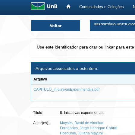
Comunidades e Coleções
Skip
REPOSITÓRIO INSTITUCIO
Voltar
navigation
Use este identificador para citar ou linkar para este
Arquivos associados a este item:
Arquivo
CAPITULO_IniciativasExperimentais.pdf
Título:
8. Iniciativas experimentais
Autor(es):
Moysés, David de Almeida
Fernandes, Jorge Henrique Cabral
Hosoume, Juliana Mayuni