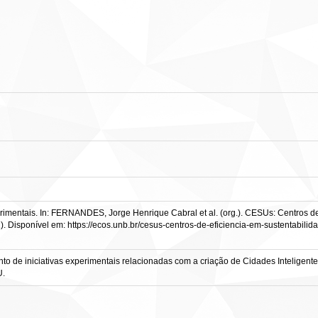
erimentais. In: FERNANDES, Jorge Henrique Cabral et al. (org.). CESUs: Centros de 
2). Disponível em: https://ecos.unb.br/cesus-centros-de-eficiencia-em-sustentabili
nto de iniciativas experimentais relacionadas com a criação de Cidades Inteligen
U.