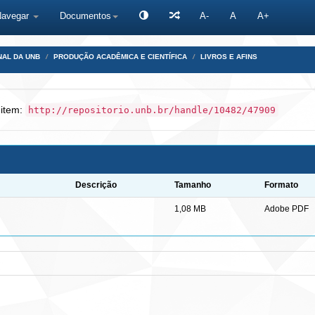
Navegar
Documentos
A-
A
A+
NAL DA UNB
PRODUÇÃO ACADÊMICA E CIENTÍFICA
LIVROS E AFINS
 item:
http://repositorio.unb.br/handle/10482/47909
Descrição
Tamanho
Formato
1,08 MB
Adobe PDF