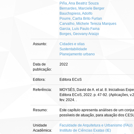
Piña, Ana Beatriz Souza
Bernardes, Marciele Berger
Bauchspiess, Adolfo
Pourre, Carlla Brito Furlan
Carvalho, Michele Tereza Marques
Garcia, Luís Paulo Faina
Borges, Geovany Araújo
Assunto:
Cidades e vilas
Sustentabilidade
Planejamento urbano
Data de
2022
publicação:
Editora:
Editora ECoS
Referência:
MOYSÉS, David de A. et al. 8. Iniciativas Exp
Editora ECoS, 2022. p. 47-92. (Aplicações, v.
fev. 2024. .
Resumo:
Este capítulo apresenta análises de um conju
possíveis de atuação, para atuação dos CES
Unidade
Faculdade de Arquitetura e Urbanismo (FAU)
Acadêmica:
Instituto de Ciências Exatas (IE)