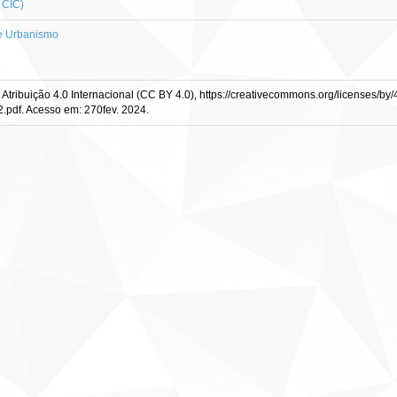
 CIC)
e Urbanismo
ibuição 4.0 Internacional (CC BY 4.0), https://creativecommons.org/licenses/by/4
pdf. Acesso em: 270fev. 2024.