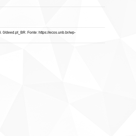
. 0/deed.pt_BR. Fonte: https://ecos.unb.br/wp-