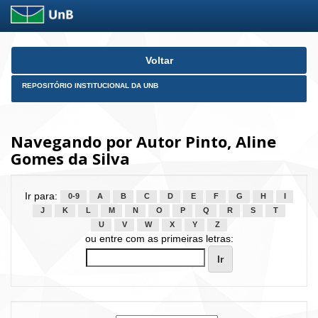
Skip
Voltar
navigation
REPOSITÓRIO INSTITUCIONAL DA UNB
Navegando por Autor Pinto, Aline
Gomes da Silva
Ir para:
0-9
A
B
C
D
E
F
G
H
I
J
K
L
M
N
O
P
Q
R
S
T
U
V
W
X
Y
Z
ou entre com as primeiras letras: