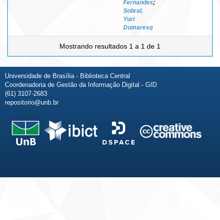
Fernandes
;
Sobral,
Yuri
Dumaresq
Mostrando resultados 1 a 1 de 1
Universidade de Brasília - Biblioteca Central
Coordenadoria de Gestão da Informação Digital - GID
(61) 3107-2683
repositorio@unb.br
Fale conosco
Sobre