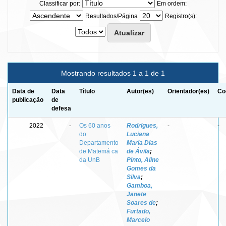
Classificar por:
Em ordem:
Resultados/Página
Registro(s):
Mostrando resultados 1 a 1 de 1
Data de
Data
Título
Autor(es)
Orientador(es)
Co
publicação
de
defesa
2022
-
Os 60 anos
Rodrigues,
-
-
do
Luciana
Departamento
Maria Dias
de Matemá ca
de Ávila
;
da UnB
Pinto, Aline
Gomes da
Silva
;
Gamboa,
Janete
Soares de
;
Furtado,
Marcelo