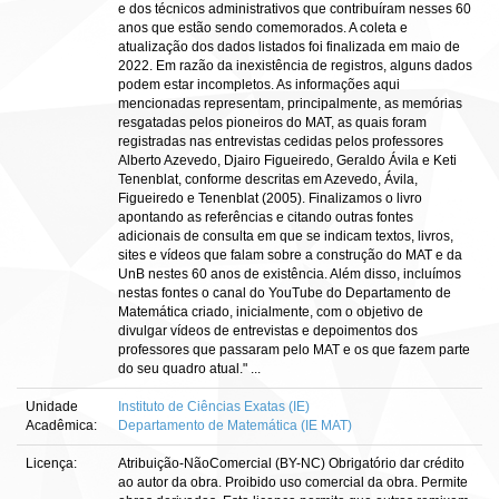
e dos técnicos administrativos que contribuíram nesses 60
anos que estão sendo comemorados. A coleta e
atualização dos dados listados foi finalizada em maio de
2022. Em razão da inexistência de registros, alguns dados
podem estar incompletos. As informações aqui
mencionadas representam, principalmente, as memórias
resgatadas pelos pioneiros do MAT, as quais foram
registradas nas entrevistas cedidas pelos professores
Alberto Azevedo, Djairo Figueiredo, Geraldo Ávila e Keti
Tenenblat, conforme descritas em Azevedo, Ávila,
Figueiredo e Tenenblat (2005). Finalizamos o livro
apontando as referências e citando outras fontes
adicionais de consulta em que se indicam textos, livros,
sites e vídeos que falam sobre a construção do MAT e da
UnB nestes 60 anos de existência. Além disso, incluímos
nestas fontes o canal do YouTube do Departamento de
Matemática criado, inicialmente, com o objetivo de
divulgar vídeos de entrevistas e depoimentos dos
professores que passaram pelo MAT e os que fazem parte
do seu quadro atual." ...
Unidade
Instituto de Ciências Exatas (IE)
Acadêmica:
Departamento de Matemática (IE MAT)
Licença:
Atribuição-NãoComercial (BY-NC) Obrigatório dar crédito
ao autor da obra. Proibido uso comercial da obra. Permite