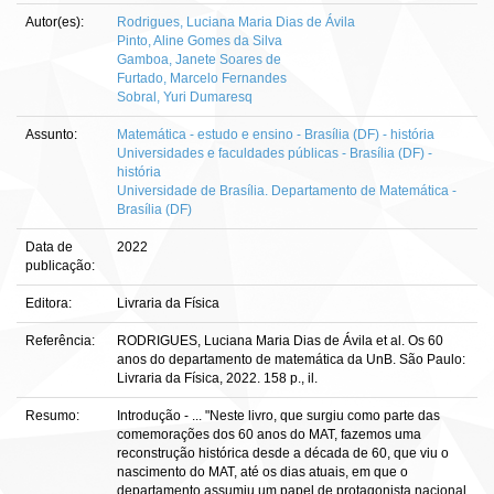
Autor(es):
Rodrigues, Luciana Maria Dias de Ávila
Pinto, Aline Gomes da Silva
Gamboa, Janete Soares de
Furtado, Marcelo Fernandes
Sobral, Yuri Dumaresq
Assunto:
Matemática - estudo e ensino - Brasília (DF) - história
Universidades e faculdades públicas - Brasília (DF) -
história
Universidade de Brasília. Departamento de Matemática -
Brasília (DF)
Data de
2022
publicação:
Editora:
Livraria da Física
Referência:
RODRIGUES, Luciana Maria Dias de Ávila et al. Os 60
anos do departamento de matemática da UnB. São Paulo:
Livraria da Física, 2022. 158 p., il.
Resumo:
Introdução - ... "Neste livro, que surgiu como parte das
comemorações dos 60 anos do MAT, fazemos uma
reconstrução histórica desde a década de 60, que viu o
nascimento do MAT, até os dias atuais, em que o
departamento assumiu um papel de protagonista nacional