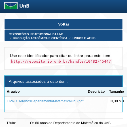
Skip
Voltar
navigation
REPOSITÓRIO INSTITUCIONAL DA UNB
PRODUÇÃO ACADÊMICA E CIENTÍFICA
LIVROS E AFINS
Use este identificador para citar ou linkar para este item:
http://repositorio.unb.br/handle/10482/45447
Arquivos associados a este item:
Arquivo
Descrição
Tamanho
LIVRO_60AnosDepartamentoMatematicaUnB.pdf
13,39 MB
Título:
Os 60 anos do Departamento de Matemá ca da UnB