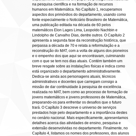
na pesquisa científica e na formação de recursos
humanos em Matemática. No Capítulo 1, recuperamos
aspectos dos primórdios do departamento, usando como
fonte especialmente o Noticiário Brasileiro de Matemática,
uma publicação editada na década de 60 pelos
matemáticos Elon Lages Lima, Leopoldo Nachbin e
Lindolpho de Carvalho Dias, dentre outros. O Capítulo 2
apresenta a segunda fase da reconstrução histórica, que
perpassa a década de 70 e relata a reformulação e a
reconstrução do MAT, com a volta de alguns dos pioneiros
e o empenho dos que aqui se encontravam, culminando
com o que se tem nos dias atuais. Contém também um
breve resgate sobre as instalações físicas e indica como
está organizado o departamento administrativamente.
Dedica-se ainda aos personagens atuais, técnicos
administrativos e docentes que carregam consigo a
missão de dar continuidade à pesquisa de excelência
realizada no MAT, bem como ao processo de formação de
jovens matemáticos e jovens professores de Matemática,
preparando-os para enfrentar os desafios que o futuro
trará. O Capítulo 3 descreve o universo de serviços
prestados hoje pelo departamento e a importância destes
no cenário nacional. Mais especificamente, apresentamos
detalhes acerca das atividades de ensino, pesquisa e
extensão desenvolvidas no departamento. Finalmente, no
Capítulo 4, listamos os nomes dos professores, dos alunos