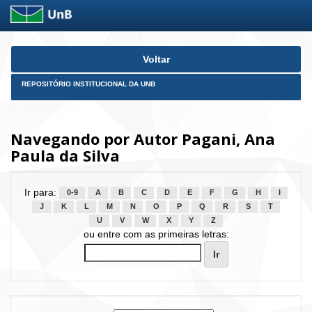
Skip
Voltar
navigation
REPOSITÓRIO INSTITUCIONAL DA UNB
Navegando por Autor Pagani, Ana
Paula da Silva
Ir para:
0-9
A
B
C
D
E
F
G
H
I
J
K
L
M
N
O
P
Q
R
S
T
U
V
W
X
Y
Z
ou entre com as primeiras letras: