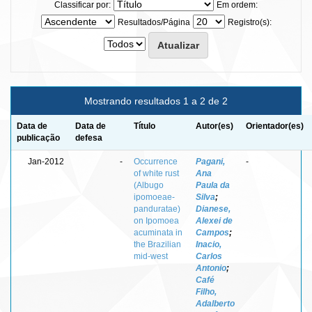
Classificar por:
Em ordem:
Resultados/Página
Registro(s):
Mostrando resultados 1 a 2 de 2
Data de
Data de
Título
Autor(es)
Orientador(es)
publicação
defesa
Jan-2012
-
Occurrence
Pagani,
-
of white rust
Ana
(Albugo
Paula da
ipomoeae-
Silva
;
panduratae)
Dianese,
on Ipomoea
Alexei de
acuminata in
Campos
;
the Brazilian
Inacio,
mid-west
Carlos
Antonio
;
Café
Filho,
Adalberto