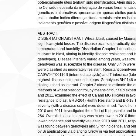
potencialmente úteis tenham sido identificados. Além disso,
no Cerrado necessita da integração de várias ferramentas
genéticas e alternativas apresentaram apenas efeitos parci
este trabalho indica diferenças fundamentais entre os isolad
isolamento genético e possível origem filogenética distinta
______________________________________________
ABSTRACT
DISSERTATION ABSTRACT Wheat blast, caused by Magnaport
significant yield losses. The disease occurs sporadically, due
temperature and humidity. Dissertation Chapter 1 describes 
cultivars to blast, aiming to identify disease resistance and t
genotypes). Disease intensity varied among years, was low i
genotypes was susceptible to the disease. Only 3.4 % were 
were classified as moderately resistant. Resistant genotypes
CASW94Y00116S (intermediate cycle) and Trintecinco (late 
highest disease incidence in the ears. Genotypes BH1146 e 
distinguished as tolerant. Chapter 2 aimed to estimate the ef
methods of wheat blast control, by means of four field exper
and 2011, examined the effect of Ca and MG silicates in two wh
resistance to blast, BRS-264 (Highly Resistant) and BR-18 
severity (with a disease scale) were determined. Two other 
2010 and 2011, investigated the effect of K phosphite and fu
264. Overall disease intensity was much lower in 2010 than 
lower incidence and severity values in 2010 and 2011, respect
was found between genotypes and Si for incidence, and onl
by Si applications via planting furrow or via leaf application