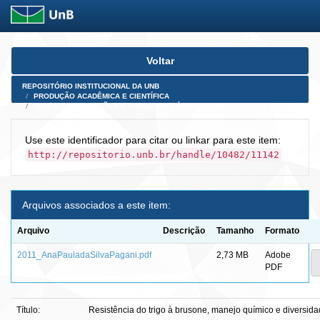
Skip
Voltar
navigation
REPOSITÓRIO INSTITUCIONAL DA UNB
PRODUÇÃO ACADÊMICA E CIENTÍFICA
TESES, DISSERTAÇÕES E PRODUTOS PÓS-DOUTORADO
Use este identificador para citar ou linkar para este item:
http://repositorio.unb.br/handle/10482/11142
Arquivos associados a este item:
Arquivo
Descrição
Tamanho
Formato
2011_AnaPauladaSilvaPagani.pdf
2,73 MB
Adobe
PDF
Título:
Resistência do trigo à brusone, manejo químico e diversid