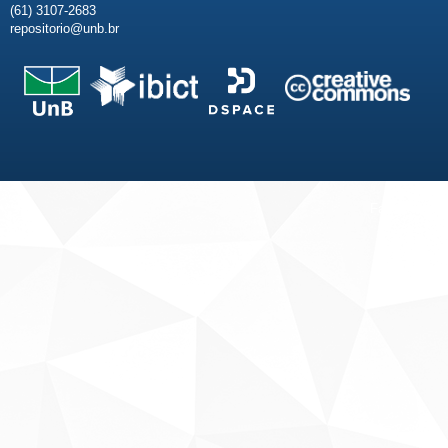
(61) 3107-2683
repositorio@unb.br
Fale conosco
Sobre