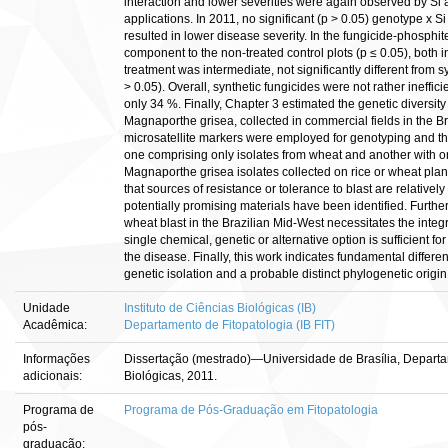
interaction and lower severities were again observed by Si ap
applications. In 2011, no significant (p > 0.05) genotype x Si
resulted in lower disease severity. In the fungicide-phosphi
component to the non-treated control plots (p ≤ 0.05), both i
treatment was intermediate, not significantly different from s
> 0.05). Overall, synthetic fungicides were not rather ineffic
only 34 %. Finally, Chapter 3 estimated the genetic diversi
Magnaporthe grisea, collected in commercial fields in the Br
microsatellite markers were employed for genotyping and the
one comprising only isolates from wheat and another with on
Magnaporthe grisea isolates collected on rice or wheat plant
that sources of resistance or tolerance to blast are relative
potentially promising materials have been identified. Furthe
wheat blast in the Brazilian Mid-West necessitates the int
single chemical, genetic or alternative option is sufficient f
the disease. Finally, this work indicates fundamental diffe
genetic isolation and a probable distinct phylogenetic origin
Unidade
Instituto de Ciências Biológicas (IB)
Acadêmica:
Departamento de Fitopatologia (IB FIT)
Informações
Dissertação (mestrado)—Universidade de Brasília, Departam
adicionais:
Biológicas, 2011.
Programa de
Programa de Pós-Graduação em Fitopatologia
pós-
graduação: