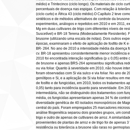
médio) e Trintecinco (ciclo longo). Os materiais de ciclo c
percentuais de doença nas espigas. Com relação à tolerân
(ciclo curto) e África 43 (ciclo médio).O Capítulo 2 teve como
sintéticos e de métodos alternativos de controle da bruson
experimentos, análogos e repetidos em 2010 e em 2011, exa
Mg em duas cultivares de trigo com diferentes níveis de r
Suscetível) e BR-18 Terena (Moderadamente Resistente). F
brusone (utilizando uma escala de notas). Dois outros exp
épocas, examinaram o efeito de aplicação de fosfito de K e 
BR- 264. No ano de 2010 a intensidade média da doença fo
cv. BR-18 apresentou consistentemente menor incidência 
2010 foi encontrada interação significativa (p ≤ 0,05) entre
de brusone e apenas BRS-264 apresentou significativa redu
ou via foliar. Quanto à severidade em 2010, não houve int
foram observadas com Si via sulco e via foliar. No ano de 20
genótipos e Si, e a aplicação de Si via foliar resultou em
de fosfito e de fungicidas, em 2010, todos os tratamentos 
0,05) tanto para incidência quanto para severidade. Em 2011
intermediária, não se distinguindo dos tratamentos com fun
média, os fungicidas apresentaram apenas 34 % de control
diversidade genética de 40 isolados monospóricos de Magna
central do país. Foram empregados 25 marcadores microssa
análise filogenética separou dois grandes grupos, um const
trigo e outro de apenas de cultivares de arroz. A similarida
provenientes de plantas de arroz e de trigo foi de apenas 
resistência ou tolerância a brusone são raras no germoplas