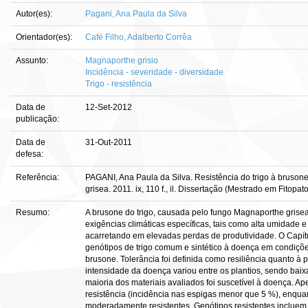
Autor(es):
Pagani, Ana Paula da Silva
Orientador(es):
Café Filho, Adalberto Corrêa
Assunto:
Magnaporthe grisio
Incidência - severidade - diversidade
Trigo - resistência
Data de
12-Set-2012
publicação:
Data de
31-Out-2011
defesa:
Referência:
PAGANI, Ana Paula da Silva. Resistência do trigo à bruso
grisea. 2011. ix, 110 f., il. Dissertação (Mestrado em Fitopa
Resumo:
A brusone do trigo, causada pelo fungo Magnaporthe grise
exigências climáticas específicas, tais como alta umidade
acarretando em elevadas perdas de produtividade. O Capít
genótipos de trigo comum e sintético à doença em condiçõe
brusone. Tolerância foi definida como resiliência quanto à
intensidade da doença variou entre os plantios, sendo bai
maioria dos materiais avaliados foi suscetível à doença. 
resistência (incidência nas espigas menor que 5 %), enqua
moderadamente resistentes. Genótipos resistentes incluem