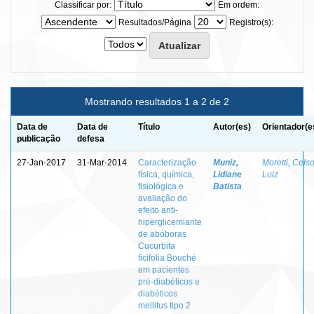
Classificar por:
Em ordem:
Resultados/Página
Registro(s):
Mostrando resultados 1 a 2 de 2
Data de
Data de
Título
Autor(es)
Orientador(e
publicação
defesa
27-Jan-2017
31-Mar-2014
Caracterização
Muniz,
Moretti, Cels
física, química,
Lidiane
Luiz
fisiológica e
Batista
avaliação do
efeito anti-
hiperglicemiante
de abóboras
Cucurbita
ficifolia Bouché
em pacientes
pré-diabéticos e
diabéticos
mellitus tipo 2