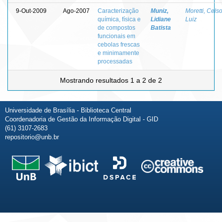
9-Out-2009
Ago-2007
Caracterização
Muniz,
Moretti, Cels
química, física e
Lidiane
Luiz
de compostos
Batista
funcionais em
cebolas frescas
e minimamente
processadas
Mostrando resultados 1 a 2 de 2
Universidade de Brasília - Biblioteca Central
Coordenadoria de Gestão da Informação Digital - GID
(61) 3107-2683
repositorio@unb.br