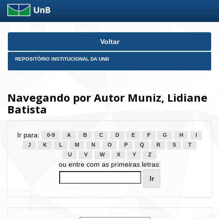
Skip
Voltar
navigation
REPOSITÓRIO INSTITUCIONAL DA UNB
Navegando por Autor Muniz, Lidiane
Batista
Ir para:
0-9
A
B
C
D
E
F
G
H
I
J
K
L
M
N
O
P
Q
R
S
T
U
V
W
X
Y
Z
ou entre com as primeiras letras: