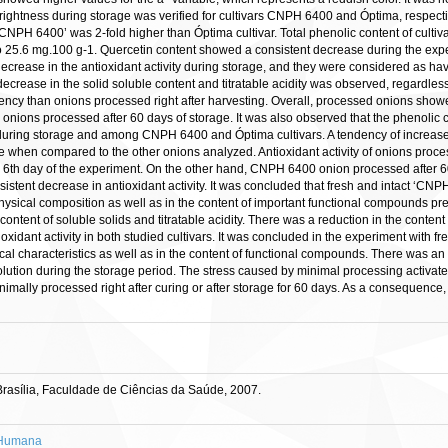
ightness during storage was verified for cultivars CNPH 6400 and Óptima, respective
‘CNPH 6400’ was 2-fold higher than Óptima cultivar. Total phenolic content of culti
to 25.6 mg.100 g-1. Quercetin content showed a consistent decrease during the ex
decrease in the antioxidant activity during storage, and they were considered as hav
ecrease in the solid soluble content and titratable acidity was observed, regardles
cy than onions processed right after harvesting. Overall, processed onions showed
 onions processed after 60 days of storage. It was also observed that the phenolic 
od during storage and among CNPH 6400 and Óptima cultivars. A tendency of increas
e when compared to the other onions analyzed. Antioxidant activity of onions proce
he 6th day of the experiment. On the other hand, CNPH 6400 onion processed after 6
sistent decrease in antioxidant activity. It was concluded that fresh and intact ‘C
 physical composition as well as in the content of important functional compounds pr
e content of soluble solids and titratable acidity. There was a reduction in the conten
xidant activity in both studied cultivars. It was concluded in the experiment with fr
cal characteristics as well as in the content of functional compounds. There was an i
ution during the storage period. The stress caused by minimal processing activate
inimally processed right after curing or after storage for 60 days. As a consequence, i
rasília, Faculdade de Ciências da Saúde, 2007.
 Humana