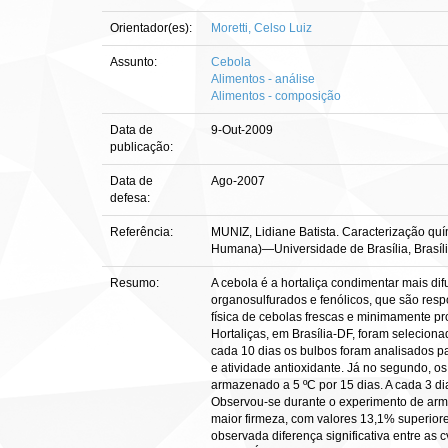
Orientador(es):
Moretti, Celso Luiz
Assunto:
Cebola
Alimentos - análise
Alimentos - composição
Data de
9-Out-2009
publicação:
Data de
Ago-2007
defesa:
Referência:
MUNIZ, Lidiane Batista. Caracterização quí
Humana)—Universidade de Brasília, Brasíli
Resumo:
A cebola é a hortaliça condimentar mais 
organosulfurados e fenólicos, que são resp
física de cebolas frescas e minimamente 
Hortaliças, em Brasília-DF, foram seleciona
cada 10 dias os bulbos foram analisados para
e atividade antioxidante. Já no segundo, 
armazenado a 5 ºC por 15 dias. A cada 3 dia
Observou-se durante o experimento de arm
maior firmeza, com valores 13,1% superiore
observada diferença significativa entre as