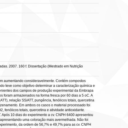
adas. 2007. 160 f. Dissertação (Mestrado em Nutrição
 vem aumentando consideravelmente. Contém compostos
udo teve como objetivo determinar a caracterização química e
venientes dos campos de produção experimental da Embrapa
lbos foram armazenados na forma fresca por 60 dias a 5 oC. A
(ATT), relação SS/ATT, pungência, fenólicos totais, quercetina
azenamento. Em ambos os casos o material processado foi
 fenólicos totais, quercetina e atividade antioxidante.
. Após 10 dias do experimento a cv. CNPH 6400 apresentou
a*, apresentando uma coloração mais avermelhada. Não foi
do experimento, da ordem de 56,7% e 49,7% para as cv. CNPH