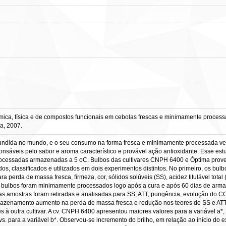
mica, física e de compostos funcionais em cebolas frescas e minimamente process
a, 2007.
difundida no mundo, e o seu consumo na forma fresca e minimamente processada
onsáveis pelo sabor e aroma característico e provável ação antioxidante. Esse est
processadas armazenadas a 5 oC. Bulbos das cultivares CNPH 6400 e Óptima pro
dos, classificados e utilizados em dois experimentos distintos. No primeiro, os bu
 perda de massa fresca, firmeza, cor, sólidos solúveis (SS), acidez titulável total 
os bulbos foram minimamente processados logo após a cura e após 60 dias de arm
s amostras foram retiradas e analisadas para SS, ATT, pungência, evolução do CO2,
azenamento aumento na perda de massa fresca e redução nos teores de SS e ATT
s à outra cultivar. A cv. CNPH 6400 apresentou maiores valores para a variável 
 cvs. para a variável b*. Observou-se incremento do brilho, em relação ao início 