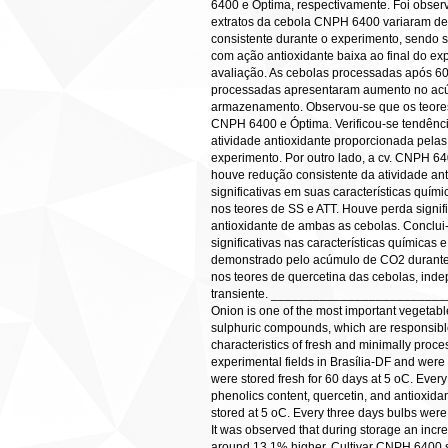
6400 e Óptima, respectivamente. Foi observ
extratos da cebola CNPH 6400 variaram de 
consistente durante o experimento, sendo 
com ação antioxidante baixa ao final do e
avaliação. As cebolas processadas após 6
processadas apresentaram aumento no acú
armazenamento. Observou-se que os teores 
CNPH 6400 e Óptima. Verificou-se tendênc
atividade antioxidante proporcionada pela
experimento. Por outro lado, a cv. CNPH 6
houve redução consistente da atividade a
significativas em suas características quím
nos teores de SS e ATT. Houve perda signif
antioxidante de ambas as cebolas. Conclu
significativas nas características química
demonstrado pelo acúmulo de CO2 durante 
nos teores de quercetina das cebolas, inde
transiente. ______________________
Onion is one of the most important vegetabl
sulphuric compounds, which are responsible f
characteristics of fresh and minimally pro
experimental fields in Brasília-DF and were 
were stored fresh for 60 days at 5 oC. Every 
phenolics content, quercetin, and antioxidan
stored at 5 oC. Every three days bulbs were a
It was observed that during storage an incre
around 13,1% higher. Cultivar CNPH 6400 sho