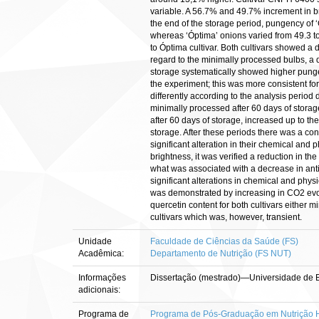
variable. A 56.7% and 49.7% increment in br
the end of the storage period, pungency of 
whereas ‘Óptima’ onions varied from 49.3 
to Óptima cultivar. Both cultivars showed a 
regard to the minimally processed bulbs, a d
storage systematically showed higher pungen
the experiment; this was more consistent for
differently according to the analysis peri
minimally processed after 60 days of storag
after 60 days of storage, increased up to t
storage. After these periods there was a con
significant alteration in their chemical and
brightness, it was verified a reduction in th
what was associated with a decrease in antio
significant alterations in chemical and physi
was demonstrated by increasing in CO2 evol
quercetin content for both cultivars either m
cultivars which was, however, transient.
Unidade
Faculdade de Ciências da Saúde (FS)
Acadêmica:
Departamento de Nutrição (FS NUT)
Informações
Dissertação (mestrado)—Universidade de B
adicionais:
Programa de
Programa de Pós-Graduação em Nutrição