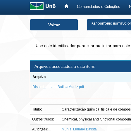
Comunidades e Coleções
Skip
REPOSITÓRIO INSTITUCIO
Voltar
navigation
Use este identificador para citar ou linkar para este
Arquivos associados a este item:
Arquivo
Dissert_LidianeBatistaMuniz.pdf
Título:
Caracterização química, física e de compo
Outros títulos:
Chemical, physical and functional compound
Autor(es):
Muniz, Lidiane Batista