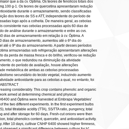
ior que a da cv. Óptima. Os teores de fenólicos totais dos
mg.100 g-1. Os teores de quercetina apresentaram redução
ntioxidante durante o armazenamento, sendo classificadas
uição dos teores de SS e ATT, independente do período de
adas logo após a colheita. De maneira geral, as cebolas
 consistente nas cebolas processadas após 60 dias de
do de análise durante o armazenamento e entre as cvs.
60 dias de armazenamento em relação à cv. Óptima. A
60 dias de armazenamento, aumentou até o 6º dia do
 até o 9º dia do armazenamento. A partir desses períodos
Óptima armazenadas sob refrigeração apresentaram alterações
nto da perda de massa fresca e do brilho, verificou-se redução
namento, o que redundou na diminuição da atividade
dente do período de avaliação, houve alterações
ividade metabólica de ambas as cebolas processadas
olismo secundário do tecido vegetal, induzindo aumento
vidade antioxidante para as cebolas a qual, no entanto, foi
_ ABSTRACT
creasing considerably. This crop contains phenolic and organic
nt work aimed at determining chemical and physical
 CNPH6400 and Óptima were harvested at Embrapa Vegetables’
 the two different experiments. In the first experiment bulbs
 total titratable acidity (TTA), SS/TTA ratio, pungency, total
ng and after storage for 60 days. Fresh-cut onions were then
on, total phenolics content, quercetin, and antioxidant activity.
ity. After 10 days, cultivar CNHP 6400 showed higher firmness,
 observed a significant difference between cultivar for b*