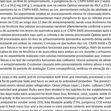
ado que, ao final do armazenamento, a pungência da cv. CNPH 6400 era 2 vezes ma
67,1 a 34,0 mg.100 g-1, enquanto que na cebola Óptima variaram de 49,3 a 25,6 
superiores na cv. CNPH 6400. Ambas as cvs. apresentaram redução da atividade a
xperimento. No experimento relativo ao processamento mínimo foi observada dimin
0 dias do armazenamento apresentaram maior pungência do que as cebolas process
mulo de CO2 ao longo dos 12 dias de armazenamento, sendo esse fenômeno mais
de fenólicos das cebolas processadas variaram diferentemente conforme o perío
ia de aumento nos teores de quercetina para a cv. CNPH 6400 processadas após 
s cebolas processadas logo após a colheita e da cebola processada Óptima após 
400 processada após 60 dias de armazenamento apresentou aumento desta variável
ntioxidante em ambas as cebolas. Concluiu-se que bulbos das cvs. CNPH 6400 e 
icas e físicas e no teor de compostos funcionais para essa hortaliça. Além do aume
icativa do teor de fenólicos e de quercetina para ambas as cvs. durante o armaze
i-se no experimento realizado com cebolas minimamente processadas que, indepen
s e físicas e no teor de compostos funcionais das cultivares. Houve aumento da at
o armazenamento. O estresse causado pelo processamento mínimo ativou o metab
pendente do período de avaliação. Como conseqüência, verificou-se elevação da ati
__________________________________________________________________
e crops in the world, and its consumption both fresh and minimally processed is in
or its particular taste and flavor as well as its antioxidant properties. The prese
cessed onions stored under refrigeration. Onion (Allium cepa L.) bulbs, cultivars
selected and graded. Bulbs were then divided in two batches for the establishment of
ten days bulbs were analyzed for fresh mass loss, firmness, color, soluble solids (SS),
t activity. In the second experiment bulbs were minimally processed right after curi
nalyzed for soluble solids (SS), total titratable acidity (TTA), pungency, CO2 evoluti
ase in fresh mass loss and a decrease in solid soluble contents and titratable acid
wed higher values for the a* variable, which represents a reddish color. It was not