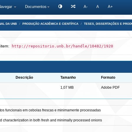
Navegar
Documentos
A-
A
A+
NAL DA UNB
PRODUÇÃO ACADÊMICA E CIENTÍFICA
TESES, DISSERTAÇÕES E PRO
 item:
http://repositorio.unb.br/handle/10482/1920
Descrição
Tamanho
Formato
1,07 MB
Adobe PDF
stos funcionais em cebolas frescas e minimamente processadas
 characterization in both fresh and minimally processed onions