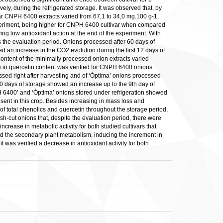
ly, during the refrigerated storage. It was observed that, by
var CNPH 6400 extracts varied from 67,1 to 34,0 mg.100 g-1,
periment, being higher for CNPH 6400 cultivar when compared
ing low antioxidant action at the end of the experiment. With
s the evaluation period. Onions processed after 60 days of
 an increase in the CO2 evolution during the first 12 days of
content of the minimally processed onion extracts varied
e in quercetin content was verified for CNPH 6400 onions
ssed right after harvesting and of ‘Óptima’ onions processed
0 days of storage showed an increase up to the 9th day of
NPH 6400’ and ‘Óptima’ onions stored under refrigeration showed
esent in this crop. Besides increasing in mass loss and
t of total phenolics and quercetin throughout the storage period,
esh-cut onions that, despite the evaluation period, there were
ncrease in metabolic activity for both studied cultivars that
d the secondary plant metabolism, inducing the increment in
t was verified a decrease in antioxidant activity for both