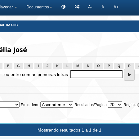
Navegar
Documentos
A-
A
A+
NAL DA UNB
lia José
F
G
H
I
J
K
L
M
N
O
P
Q
R
ou entre com as primeiras letras:
Em ordem:
Resultados/Página
Registro(
Mostrando resultados 1 a 1 de 1