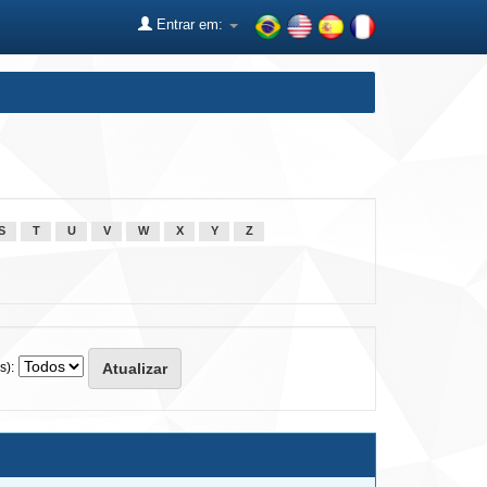
Entrar em:
S
T
U
V
W
X
Y
Z
s):