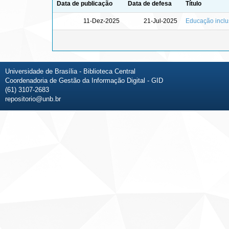
Data de publicação
Data de defesa
Título
11-Dez-2025
21-Jul-2025
Educação inclu
Universidade de Brasília - Biblioteca Central
Coordenadoria de Gestão da Informação Digital - GID
(61) 3107-2683
repositorio@unb.br