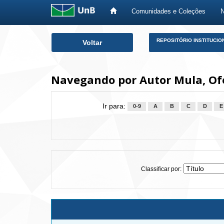
Comunidades e Coleções
Skip
REPOSITÓRIO INSTITUCIO
Voltar
navigation
Navegando por Autor Mula, Ofé
Ir para:
0-9
A
B
C
D
E
Classificar por: