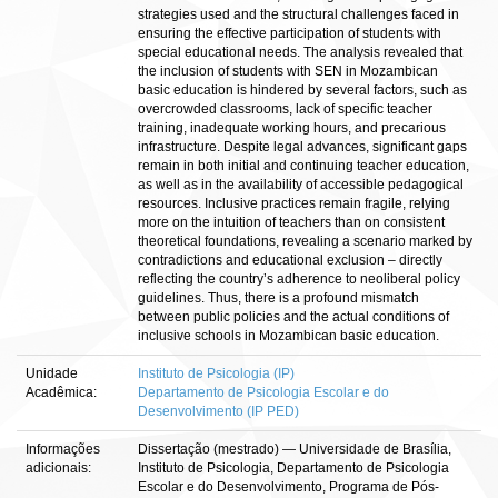
strategies used and the structural challenges faced in
ensuring the effective participation of students with
special educational needs. The analysis revealed that
the inclusion of students with SEN in Mozambican
basic education is hindered by several factors, such as
overcrowded classrooms, lack of specific teacher
training, inadequate working hours, and precarious
infrastructure. Despite legal advances, significant gaps
remain in both initial and continuing teacher education,
as well as in the availability of accessible pedagogical
resources. Inclusive practices remain fragile, relying
more on the intuition of teachers than on consistent
theoretical foundations, revealing a scenario marked by
contradictions and educational exclusion – directly
reflecting the country’s adherence to neoliberal policy
guidelines. Thus, there is a profound mismatch
between public policies and the actual conditions of
inclusive schools in Mozambican basic education.
Unidade
Instituto de Psicologia (IP)
Acadêmica:
Departamento de Psicologia Escolar e do
Desenvolvimento (IP PED)
Informações
Dissertação (mestrado) — Universidade de Brasília,
adicionais:
Instituto de Psicologia, Departamento de Psicologia
Escolar e do Desenvolvimento, Programa de Pós-