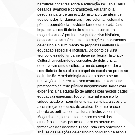
narrativas docentes sobre a educação inclusiva, seus
desafios, avanços e contradições. Para tanto, a
pesquisa parte de um estudo histórico que abrange
três períodos fundamentais – pré-colonial, colonial e
pós-independência – evidenciando como cada fase
impactou a constituição do sistema educacional
moçambicano. A partir dessa perspectiva histórica,
destacam-se também as transformações nos sistemas
de ensino e o surgimento de propostas voltadas à
educação especial e inclusiva. Do ponto de vista
teórico, o estudo fundamenta-se na Teoria Histórico-
Cultural, articulando os conceitos de deficiência,
desenvolvimento e cultura, a fim de compreender a
constituição do sujeito e o papel da escola no processo
de inclusão. A metodologia adotada baseia-se na
realização de entrevistas semiestruturadas com oito
professores da rede pública moçambicana, todos com
experiência na educação de alunos com necessidades
educativas especiais. Todo o material empírico foi
videogravado e integralmente transcrito para subsidiar
a construção dos eixos de análise. O primeiro eixo
aborda as políticas educacionais inclusivas em
Moçambique, com destaque para os sentidos
atribuídos a essas políticas e para os percursos
formativos dos docentes. O segundo eixo aprofunda a
análise das relações de ensino no cotidiano da escola