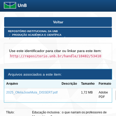
Skip
Voltar
navigation
REPOSITÓRIO INSTITUCIONAL DA UNB
PRODUÇÃO ACADÊMICA E CIENTÍFICA
TESES, DISSERTAÇÕES E PRODUTOS PÓS-DOUTORADO
Use este identificador para citar ou linkar para este item:
http://repositorio.unb.br/handle/10482/53410
Arquivos associados a este item:
Arquivo
Descrição
Tamanho
Formato
2025_OfeliaJoseMula_DISSERT.pdf
1,72 MB
Adobe
PDF
Título:
Educação inclusiva : o que narram os professores de