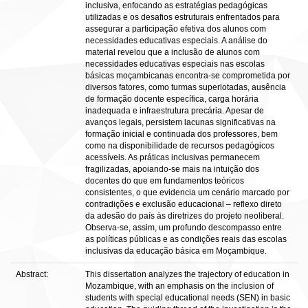
inclusiva, enfocando as estratégias pedagógicas
utilizadas e os desafios estruturais enfrentados para
assegurar a participação efetiva dos alunos com
necessidades educativas especiais. A análise do
material revelou que a inclusão de alunos com
necessidades educativas especiais nas escolas
básicas moçambicanas encontra-se comprometida por
diversos fatores, como turmas superlotadas, ausência
de formação docente específica, carga horária
inadequada e infraestrutura precária. Apesar de
avanços legais, persistem lacunas significativas na
formação inicial e continuada dos professores, bem
como na disponibilidade de recursos pedagógicos
acessíveis. As práticas inclusivas permanecem
fragilizadas, apoiando-se mais na intuição dos
docentes do que em fundamentos teóricos
consistentes, o que evidencia um cenário marcado por
contradições e exclusão educacional – reflexo direto
da adesão do país às diretrizes do projeto neoliberal.
Observa-se, assim, um profundo descompasso entre
as políticas públicas e as condições reais das escolas
inclusivas da educação básica em Moçambique.
Abstract:
This dissertation analyzes the trajectory of education in
Mozambique, with an emphasis on the inclusion of
students with special educational needs (SEN) in basic