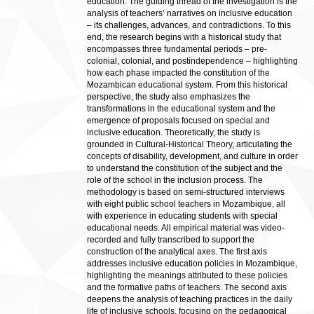
education. The guiding thread of the investigation is the
analysis of teachers’ narratives on inclusive education
– its challenges, advances, and contradictions. To this
end, the research begins with a historical study that
encompasses three fundamental periods – pre-
colonial, colonial, and postindependence – highlighting
how each phase impacted the constitution of the
Mozambican educational system. From this historical
perspective, the study also emphasizes the
transformations in the educational system and the
emergence of proposals focused on special and
inclusive education. Theoretically, the study is
grounded in Cultural-Historical Theory, articulating the
concepts of disability, development, and culture in order
to understand the constitution of the subject and the
role of the school in the inclusion process. The
methodology is based on semi-structured interviews
with eight public school teachers in Mozambique, all
with experience in educating students with special
educational needs. All empirical material was video-
recorded and fully transcribed to support the
construction of the analytical axes. The first axis
addresses inclusive education policies in Mozambique,
highlighting the meanings attributed to these policies
and the formative paths of teachers. The second axis
deepens the analysis of teaching practices in the daily
life of inclusive schools, focusing on the pedagogical