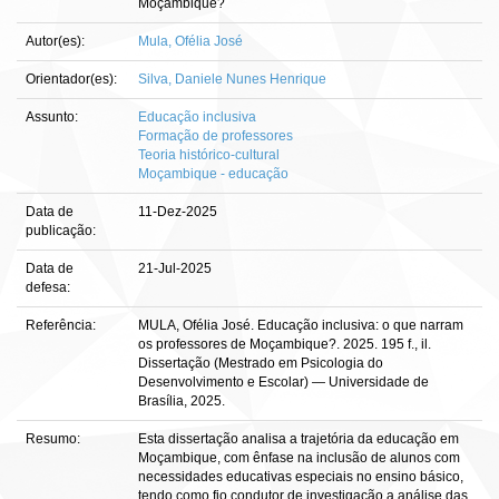
Moçambique?
Autor(es):
Mula, Ofélia José
Orientador(es):
Silva, Daniele Nunes Henrique
Assunto:
Educação inclusiva
Formação de professores
Teoria histórico-cultural
Moçambique - educação
Data de
11-Dez-2025
publicação:
Data de
21-Jul-2025
defesa:
Referência:
MULA, Ofélia José. Educação inclusiva: o que narram
os professores de Moçambique?. 2025. 195 f., il.
Dissertação (Mestrado em Psicologia do
Desenvolvimento e Escolar) — Universidade de
Brasília, 2025.
Resumo:
Esta dissertação analisa a trajetória da educação em
Moçambique, com ênfase na inclusão de alunos com
necessidades educativas especiais no ensino básico,
tendo como fio condutor de investigação a análise das