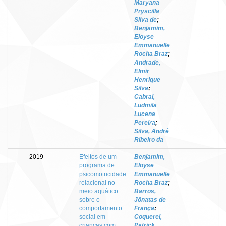
Maryana
Pryscilla
Silva de
;
Benjamim,
Eloyse
Emmanuelle
Rocha Braz
;
Andrade,
Elmir
Henrique
Silva
;
Cabral,
Ludmila
Lucena
Pereira
;
Silva, André
Ribeiro da
2019
-
Efeitos de um
Benjamim,
-
programa de
Eloyse
psicomotricidade
Emmanuelle
relacional no
Rocha Braz
;
meio aquático
Barros,
sobre o
Jônatas de
comportamento
França
;
social em
Coquerel,
crianças com
Patrick