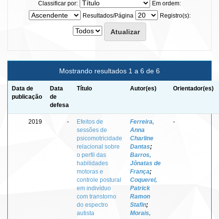
Classificar por:
Em ordem:
Resultados/Página
Registro(s):
Mostrando resultados 1 a 6 de 6
Data de
Data
Título
Autor(es)
Orientador(es)
publicação
de
defesa
2019
-
Efeitos de
Ferreira,
-
sessões de
Anna
psicomotricidade
Charline
relacional sobre
Dantas
;
o perfil das
Barros,
habilidades
Jônatas de
motoras e
França
;
controle postural
Coquerel,
em indivíduo
Patrick
com transtorno
Ramon
do espectro
Stafin
;
autista
Morais,