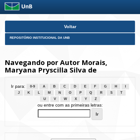
Skip
Voltar
navigation
REPOSITÓRIO INSTITUCIONAL DA UNB
Navegando por Autor Morais,
Maryana Pryscilla Silva de
Ir para:
0-9
A
B
C
D
E
F
G
H
I
J
K
L
M
N
O
P
Q
R
S
T
U
V
W
X
Y
Z
ou entre com as primeiras letras: