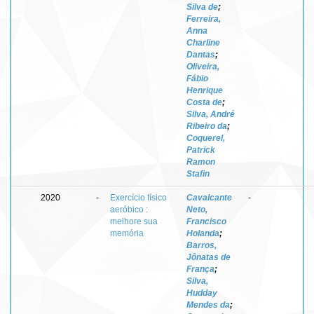
Silva de
;
Ferreira,
Anna
Charline
Dantas
;
Oliveira,
Fábio
Henrique
Costa de
;
Silva, André
Ribeiro da
;
Coquerel,
Patrick
Ramon
Stafin
2020
-
Exercício físico
Cavalcante
-
aeróbico :
Neto,
melhore sua
Francisco
memória
Holanda
;
Barros,
Jônatas de
França
;
Silva,
Hudday
Mendes da
;