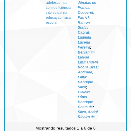
adolescentes
Jônatas de
com deficiência
França
;
intelectual na
Coquerel,
educação física
Patrick
escolar
Ramon
Stafin
;
Cabral,
Ludmila
Lucena
Pereira
;
Benjamim,
Eloyse
Emmanuelle
Rocha Braz
;
Andrade,
Elmir
Henrique
Silva
;
Oliveira,
Fábio
Henrique
Costa de
;
Silva, André
Ribeiro da
Mostrando resultados 1 a 6 de 6