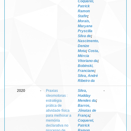
Coquerel,
Patrick
Ramon
Stafin
;
Morais,
Maryana
Pryscilla
Silva de
;
Nascimento,
Denize
Mota
;
Costa,
Mércia
Vitoriano da
;
Bobinski,
Franciane
;
Silva, André
Ribeiro da
2020
-
Praxias
Silva,
-
ideomotoras :
Hudday
estratégia
Mendes da
;
prática de
Barros,
atividade física
Jônatas de
para melhorar a
França
;
memória
Coquerel,
declarativa no
Patrick
processo de
Ramon