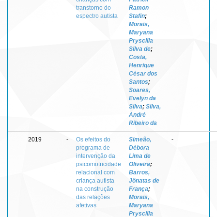
transtorno do
Ramon
espectro autista
Stafin
;
Morais,
Maryana
Pryscilla
Silva de
;
Costa,
Henrique
César dos
Santos
;
Soares,
Evelyn da
Silva
;
Silva,
André
Ribeiro da
2019
-
Os efeitos do
Simeão,
-
programa de
Débora
intervenção da
Lima de
psicomotricidade
Oliveira
;
relacional com
Barros,
criança autista
Jônatas de
na construção
França
;
das relações
Morais,
afetivas
Maryana
Pryscilla