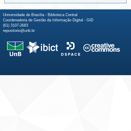
Universidade de Brasília - Biblioteca Central
Coordenadoria de Gestão da Informação Digital - GID
(61) 3107-2683
repositorio@unb.br
Fale conosco
Sobre