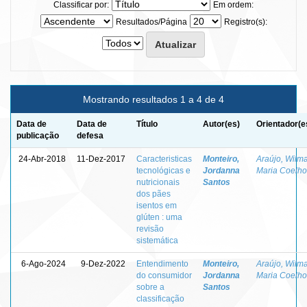
Classificar por:
Em ordem:
Resultados/Página
Registro(s):
Mostrando resultados 1 a 4 de 4
Data de
Data de
Título
Autor(es)
Orientador(e
publicação
defesa
24-Abr-2018
11-Dez-2017
Caracteristicas
Monteiro,
Araújo, Wilm
tecnológicas e
Jordanna
Maria Coelho
nutricionais
Santos
dos pães
isentos em
glúten : uma
revisão
sistemática
6-Ago-2024
9-Dez-2022
Entendimento
Monteiro,
Araújo, Wilm
do consumidor
Jordanna
Maria Coelho
sobre a
Santos
classificação