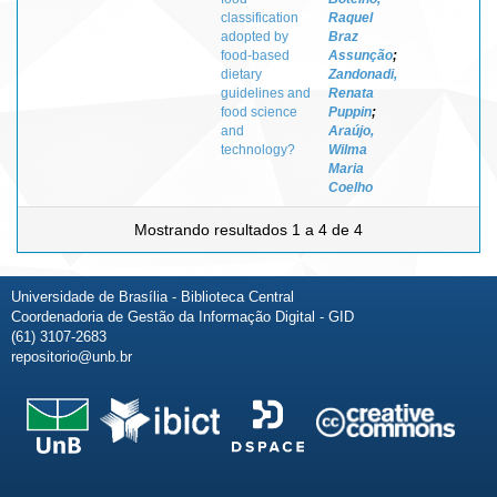
classification
Raquel
adopted by
Braz
food-based
Assunção
;
dietary
Zandonadi,
guidelines and
Renata
food science
Puppin
;
and
Araújo,
technology?
Wilma
Maria
Coelho
Mostrando resultados 1 a 4 de 4
Universidade de Brasília - Biblioteca Central
Coordenadoria de Gestão da Informação Digital - GID
(61) 3107-2683
repositorio@unb.br