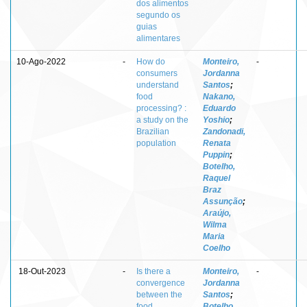
dos alimentos
segundo os
guias
alimentares
10-Ago-2022
-
How do
Monteiro,
-
consumers
Jordanna
understand
Santos
;
food
Nakano,
processing? :
Eduardo
a study on the
Yoshio
;
Brazilian
Zandonadi,
population
Renata
Puppin
;
Botelho,
Raquel
Braz
Assunção
;
Araújo,
Wilma
Maria
Coelho
18-Out-2023
-
Is there a
Monteiro,
-
convergence
Jordanna
between the
Santos
;
food
Botelho,