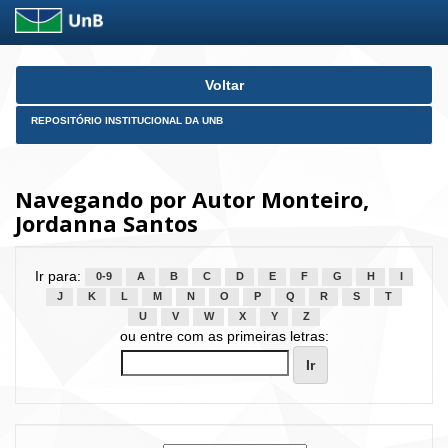
Skip
Voltar
navigation
REPOSITÓRIO INSTITUCIONAL DA UNB
Navegando por Autor Monteiro,
Jordanna Santos
Ir para:
0-9
A
B
C
D
E
F
G
H
I
J
K
L
M
N
O
P
Q
R
S
T
U
V
W
X
Y
Z
ou entre com as primeiras letras: