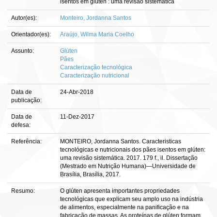
isentos em glúten : uma revisão sistemática
Autor(es):
Monteiro, Jordanna Santos
Orientador(es):
Araújo, Wilma Maria Coelho
Assunto:
Glúten
Pães
Caracterização tecnológica
Caracterização nutricional
Data de
24-Abr-2018
publicação:
Data de
11-Dez-2017
defesa:
Referência:
MONTEIRO, Jordanna Santos. Caracteristicas
tecnológicas e nutricionais dos pães isentos em glúten:
uma revisão sistemática. 2017. 179 f., il. Dissertação
(Mestrado em Nutrição Humana)—Universidade de
Brasília, Brasília, 2017.
Resumo:
O glúten apresenta importantes propriedades
tecnológicas que explicam seu amplo uso na indústria
de alimentos, especialmente na panificação e na
fabricação de massas. As proteínas de glúten formam