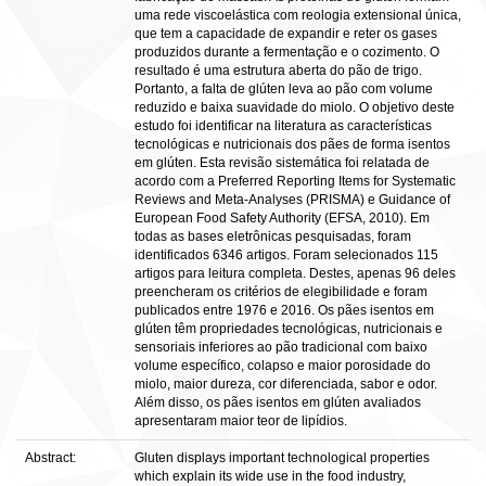
uma rede viscoelástica com reologia extensional única,
que tem a capacidade de expandir e reter os gases
produzidos durante a fermentação e o cozimento. O
resultado é uma estrutura aberta do pão de trigo.
Portanto, a falta de glúten leva ao pão com volume
reduzido e baixa suavidade do miolo. O objetivo deste
estudo foi identificar na literatura as características
tecnológicas e nutricionais dos pães de forma isentos
em glúten. Esta revisão sistemática foi relatada de
acordo com a Preferred Reporting Items for Systematic
Reviews and Meta-Analyses (PRISMA) e Guidance of
European Food Safety Authority (EFSA, 2010). Em
todas as bases eletrônicas pesquisadas, foram
identificados 6346 artigos. Foram selecionados 115
artigos para leitura completa. Destes, apenas 96 deles
preencheram os critérios de elegibilidade e foram
publicados entre 1976 e 2016. Os pães isentos em
glúten têm propriedades tecnológicas, nutricionais e
sensoriais inferiores ao pão tradicional com baixo
volume específico, colapso e maior porosidade do
miolo, maior dureza, cor diferenciada, sabor e odor.
Além disso, os pães isentos em glúten avaliados
apresentaram maior teor de lipídios.
Abstract:
Gluten displays important technological properties
which explain its wide use in the food industry,