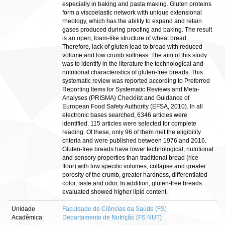
especially in baking and pasta making. Gluten proteins
form a viscoelastic network with unique extensional
rheology, which has the ability to expand and retain
gases produced during proofing and baking. The result
is an open, foam-like structure of wheat bread.
Therefore, lack of gluten lead to bread with reduced
volume and low crumb softness. The aim of this study
was to identify in the literature the technological and
nutritional characteristics of gluten-free breads. This
systematic review was reported according to Preferred
Reporting Items for Systematic Reviews and Meta-
Analyses (PRISMA) Checklist and Guidance of
European Food Safety Authority (EFSA, 2010). In all
electronic bases searched, 6346 articles were
identified. 115 articles were selected for complete
reading. Of these, only 96 of them met the eligibility
criteria and were published between 1976 and 2016.
Gluten-free breads have lower technological, nutritional
and sensory properties than traditional bread (rice
flour) with low specific volumes, collapse and greater
porosity of the crumb, greater hardness, differentiated
color, taste and odor. In addition, gluten-free breads
evaluated showed higher lipid content.
Unidade
Faculdade de Ciências da Saúde (FS)
Acadêmica:
Departamento de Nutrição (FS NUT)