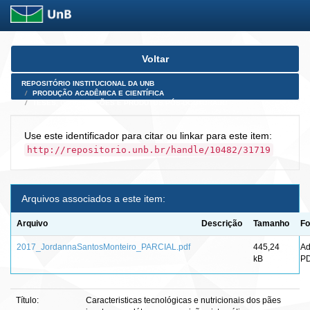
Skip
Voltar
navigation
REPOSITÓRIO INSTITUCIONAL DA UNB
PRODUÇÃO ACADÊMICA E CIENTÍFICA
TESES, DISSERTAÇÕES E PRODUTOS PÓS-DOUTORADO
Use este identificador para citar ou linkar para este item:
http://repositorio.unb.br/handle/10482/31719
Arquivos associados a este item:
Arquivo
Descrição
Tamanho
Fo
2017_JordannaSantosMonteiro_PARCIAL.pdf
445,24
A
kB
P
Título:
Caracteristicas tecnológicas e nutricionais dos pães