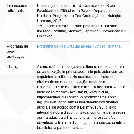
Informações
Dissertação (mestrado)—Universidade de Brasília,
adicionais:
Faculdade de Ciências da Saúde, Departamento de
Nutrição, Programa de Pós-Graduação em Nutrição
Humana, 2017.
Texto parcialmente liberado pelo autor. Conteúdo
liberado: Resumo, Abstract, Capítulos 1. Introdução e 2.
Objetivos.
Programa de
Programa de Pós-Graduação em Nutrição Humana
pós-
graduação:
Licença:
A concessão da licença deste item refere-se ao termo
de autorização impresso assinado pelo autor com as
seguintes condições: Na qualidade de titular dos
direitos de autor da publicação, autorizo a
Universidade de Brasília e o IBICT a disponibilizar por
meio dos sites www.bce.unb.br, www.ibict.br,
http://hercules.vtls.com/cgi-bin/ndltd/chameleon?
lng=pt&skin=ndltd sem ressarcimento dos direitos
autorais, de acordo com a Lei nº 9610/98, o texto
integral da obra disponibilizada, conforme permissões
assinaladas, para fins de leitura, impressão e/ou
download, a título de divulgação da produção científica
brasileira, a partir desta data.