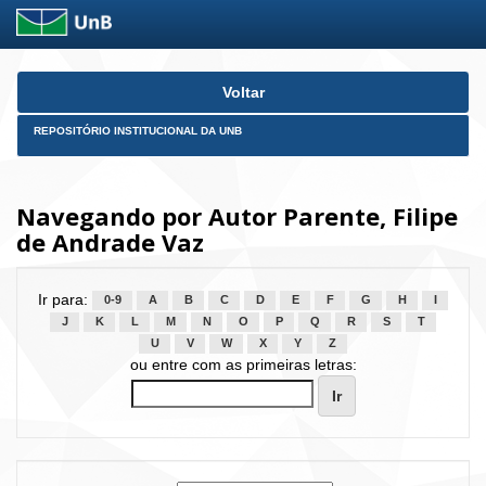
Skip
Voltar
navigation
REPOSITÓRIO INSTITUCIONAL DA UNB
Navegando por Autor Parente, Filipe
de Andrade Vaz
Ir para:
0-9
A
B
C
D
E
F
G
H
I
J
K
L
M
N
O
P
Q
R
S
T
U
V
W
X
Y
Z
ou entre com as primeiras letras: