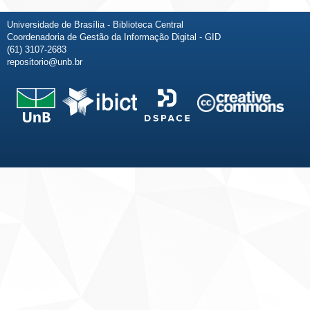
Universidade de Brasília - Biblioteca Central
Coordenadoria de Gestão da Informação Digital - GID
(61) 3107-2683
repositorio@unb.br
Fale conosco
Sobre