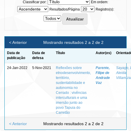
Classificar por:
Em ordem:
Resultados/Página
Registro(s):
< Anterior
Mostrando resultados 2 a 2 de 2
Data de
Data de
Título
Autor(es)
Orientad
publicação
defesa
24-Jan-2022
5-Nov-2021
Reflexões sobre
Parente,
Sayago, 
etnodesenvolvimento,
Filipe de
Aleida
território,
Andrade
Villamiza
sustentabilidade e
Vaz
autonomia no
Cerrado : vivências
interculturais e uma
imersão junto ao
povo Tapuia do
Carretão
< Anterior
Mostrando resultados 2 a 2 de 2