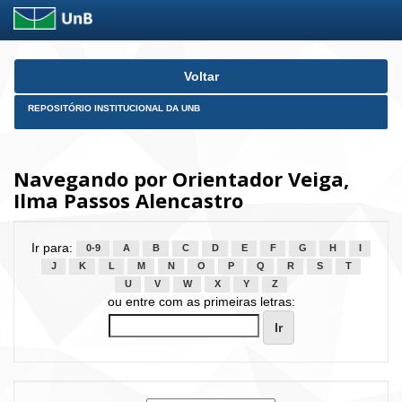
Skip
Voltar
navigation
REPOSITÓRIO INSTITUCIONAL DA UNB
Navegando por Orientador Veiga,
Ilma Passos Alencastro
Ir para:
0-9
A
B
C
D
E
F
G
H
I
J
K
L
M
N
O
P
Q
R
S
T
U
V
W
X
Y
Z
ou entre com as primeiras letras: