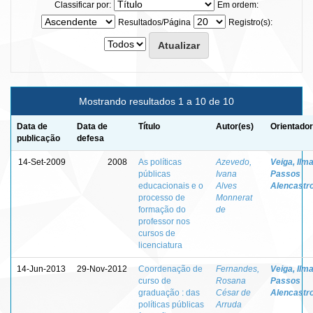
Classificar por:
Em ordem:
Resultados/Página
Registro(s):
Mostrando resultados 1 a 10 de 10
Data de
Data de
Título
Autor(es)
Orientador
publicação
defesa
14-Set-2009
2008
As políticas
Azevedo,
Veiga, Ilm
públicas
Ivana
Passos
educacionais e o
Alves
Alencastr
processo de
Monnerat
formação do
de
professor nos
cursos de
licenciatura
14-Jun-2013
29-Nov-2012
Coordenação de
Fernandes,
Veiga, Ilm
curso de
Rosana
Passos
graduação : das
César de
Alencastr
políticas públicas
Arruda