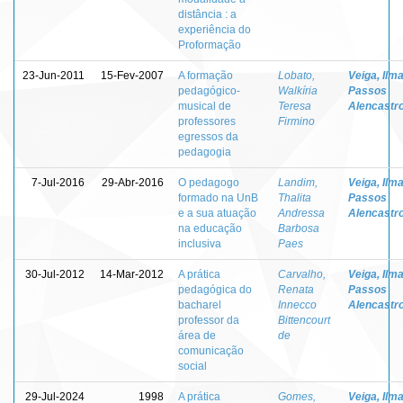
distância : a
experiência do
Proformação
23-Jun-2011
15-Fev-2007
A formação
Lobato,
Veiga, Ilm
pedagógico-
Walkíria
Passos
musical de
Teresa
Alencastr
professores
Firmino
egressos da
pedagogia
7-Jul-2016
29-Abr-2016
O pedagogo
Landim,
Veiga, Ilm
formado na UnB
Thalita
Passos
e a sua atuação
Andressa
Alencastr
na educação
Barbosa
inclusiva
Paes
30-Jul-2012
14-Mar-2012
A prática
Carvalho,
Veiga, Ilm
pedagógica do
Renata
Passos
bacharel
Innecco
Alencastr
professor da
Bittencourt
área de
de
comunicação
social
29-Jul-2024
1998
A prática
Gomes,
Veiga, Ilm