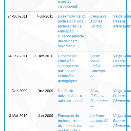
à gestão
institucional
24-Out-2011
7-Jul-2011
Desenvolvimento
Cerqueira,
Veiga, Ilm
profissional dos
Aquiles
Passos
professores da
Santos
Alencastr
educação
superior privada :
um devir em
movimento
24-Fev-2011
13-Dez-2010
Docente da
Souza,
Veiga, Ilm
educação
Maria
Passos
superior e os
Emília
Alencastr
núcleos de
Gonzaga
formação
de
pedagógica
Dez-2009
Dez-2009
Docência
Silva,
Veiga, Ilm
universitária : a
Edileuza
Passos
aula em questão
Fernandes
Alencastr
da
3-Mai-2010
Jun-2009
Formação de
Andrade,
Veiga, Ilm
professores em
Luciane Sá
Passos
nível médio na
de
Alencastr
modalidade a