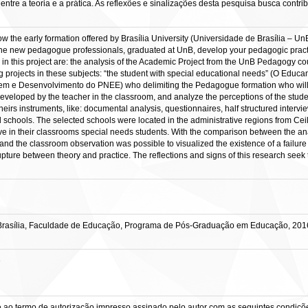
ntre a teoria e a prática. As reflexões e sinalizações desta pesquisa busca contri
 the early formation offered by Brasília University (Universidade de Brasília – Un
the new pedagogue professionals, graduated at UnB, develop your pedagogic practice
cts in this project are: the analysis of the Academic Project from the UnB Pedagogy c
ng projects in these subjects: “the student with special educational needs” (O E
e Desenvolvimento do PNEE) who delimiting the Pedagogue formation who will act 
eveloped by the teacher in the classroom, and analyze the perceptions of the studen
eirs instruments, like: documental analysis, questionnaires, half structured intervi
d schools. The selected schools were located in the administrative regions from Cei
ve in their classrooms special needs students. With the comparison between the anal
 and the classroom observation was possible to visualized the existence of a failu
upture between theory and practice. The reflections and signs of this research seek 
Brasília, Faculdade de Educação, Programa de Pós-Graduação em Educação, 201
o
e ao termo de autorização impresso assinado pelo autor com as seguintes condições