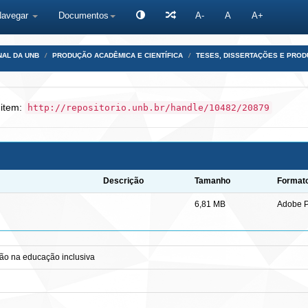
Navegar
Documentos
A-
A
A+
NAL DA UNB
PRODUÇÃO ACADÊMICA E CIENTÍFICA
TESES, DISSERTAÇÕES E PRO
 item:
http://repositorio.unb.br/handle/10482/20879
Descrição
Tamanho
Format
6,81 MB
Adobe 
ão na educação inclusiva