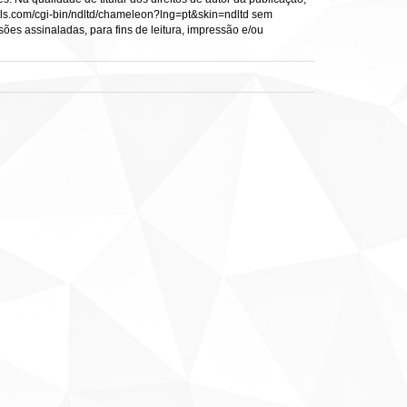
s.vtls.com/cgi-bin/ndltd/chameleon?lng=pt&skin=ndltd sem
sões assinaladas, para fins de leitura, impressão e/ou