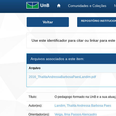
Comunidades e Coleções
Skip
REPOSITÓRIO INSTITUCIO
Voltar
navigation
Use este identificador para citar ou linkar para este
Arquivos associados a este item:
Arquivo
2016_ThalitaAndressaBarbosaPaesLandim.pdf
Título:
O pedagogo formado na UnB e a sua atuaç
Autor(es):
Landim, Thalita Andressa Barbosa Paes
Orientador(es):
Veiga, Ilma Passos Alencastro