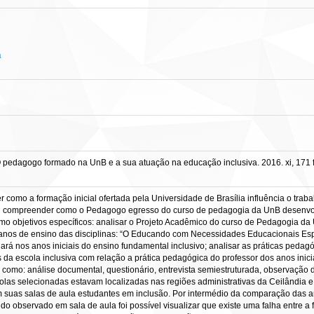
a
pedagogo formado na UnB e a sua atuação na educação inclusiva. 2016. xi, 171 
como a formação inicial ofertada pela Universidade de Brasília influência o trab
al compreender como o Pedagogo egresso do curso de pedagogia da UnB desenvol
omo objetivos específicos: analisar o Projeto Acadêmico do curso de Pedagogia da
lanos de ensino das disciplinas: “O Educando com Necessidades Educacionais E
á nos anos iniciais do ensino fundamental inclusivo; analisar as práticas pedagó
s da escola inclusiva com relação a prática pedagógica do professor dos anos inic
s como: análise documental, questionário, entrevista semiestruturada, observação 
olas selecionadas estavam localizadas nas regiões administrativas da Ceilândia 
uas salas de aula estudantes em inclusão. Por intermédio da comparação das an
e do observado em sala de aula foi possível visualizar que existe uma falha entre a