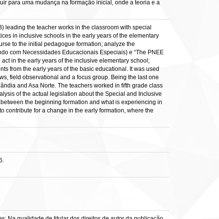
buir para uma mudança na formação inicial, onde a teoria e a
B) leading the teacher works in the classroom with special
s in inclusive schools in the early years of the elementary
ourse to the initial pedagogue formation; analyze the
ducando com Necessidades Educacionais Especiais) e “The PNEE
in the early years of the inclusive elementary school;
ts from the early years of the basic educational. It was used
ews, field observational and a focus group. Being the last one
lândia and Asa Norte. The teachers worked in fifth grade class
ysis of the actual legislation about the Special and Inclusive
re between the beginning formation and what is experiencing in
to contribute for a change in the early formation, where the
6.
: Na qualidade de titular dos direitos de autor da publicação,