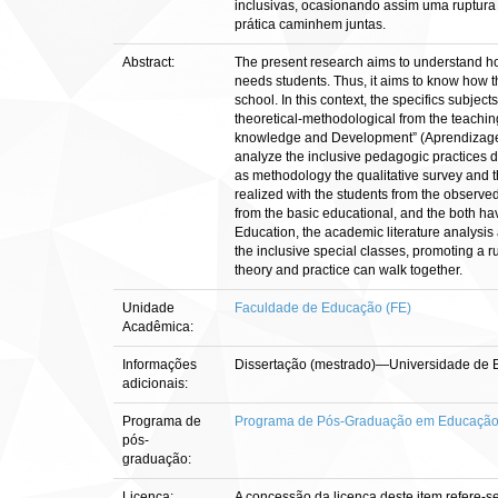
inclusivas, ocasionando assim uma ruptura e
prática caminhem juntas.
Abstract:
The present research aims to understand how
needs students. Thus, it aims to know how 
school. In this context, the specifics subje
theoretical-methodological from the teachi
knowledge and Development” (Aprendizagem 
analyze the inclusive pedagogic practices d
as methodology the qualitative survey and th
realized with the students from the observe
from the basic educational, and the both ha
Education, the academic literature analysis
the inclusive special classes, promoting a r
theory and practice can walk together.
Unidade
Faculdade de Educação (FE)
Acadêmica:
Informações
Dissertação (mestrado)—Universidade de 
adicionais:
Programa de
Programa de Pós-Graduação em Educaçã
pós-
graduação:
Licença:
A concessão da licença deste item refere-s