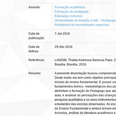
Assunto:
Formação acadêmica
Formação do pedagogo
Educação inclusiva
Universidade de Brasília (UnB) - Pedagogi
Portadores de necessidades especiais
Data de
7-Jul-2016
publicação:
Data de
29-Abr-2016
defesa:
Referência:
LANDIM, Thalita Andressa Barbosa Paes. O 
Brasília, Brasília, 2016.
Resumo:
A presente dissertação buscou compreender 
Deste modo ela tem como objetivo princip
iniciais do ensino fundamental. E possui c
fundamentos teórico- metodológicos dos p
delimitam a formação do Pedagogo que atuar
aula, e analisar as percepções das criança
pesquisa qualitativa e os seus instrumento
estudantes das escolas observadas. As esc
do Ensino Fundamental e ambos tinham em s
Inclusiva, análise da literatura acadêmica 