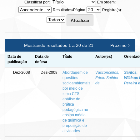
Classificar por:
Em ordem:
Resultados/Página
Registro(s):
Mostrando resultados 1 a 20 de 21
Próximo >
Data de
Data de
Título
Autor(es)
Orientad
publicação
defesa
Dez-2008
Dez-2008
Abordagem de
Vasconcellos,
Santos,
questões
Erlete Sathler
Wildson 
socioambientais
de
Pereira 
por meio de
tema CTS :
análise de
prática
pedagógica no
ensino médio
de química e
proposição de
atividades