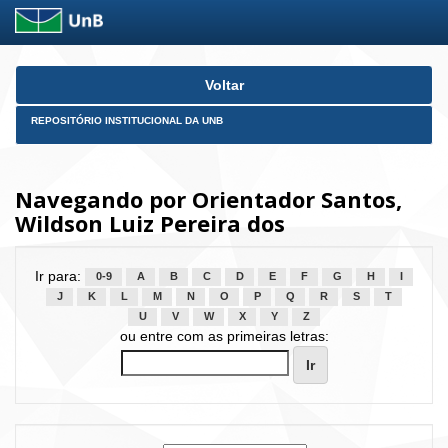
Skip
Voltar
navigation
REPOSITÓRIO INSTITUCIONAL DA UNB
Navegando por Orientador Santos,
Wildson Luiz Pereira dos
Ir para:
0-9
A
B
C
D
E
F
G
H
I
J
K
L
M
N
O
P
Q
R
S
T
U
V
W
X
Y
Z
ou entre com as primeiras letras: