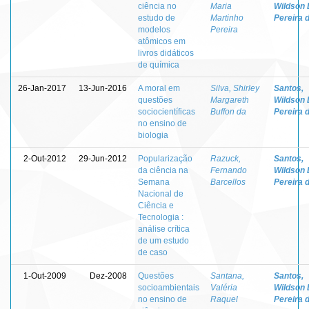
ciência no
Maria
Wildson 
estudo de
Martinho
Pereira 
modelos
Pereira
atômicos em
livros didáticos
de química
26-Jan-2017
13-Jun-2016
A moral em
Silva, Shirley
Santos,
questões
Margareth
Wildson 
sociocientíficas
Buffon da
Pereira 
no ensino de
biologia
2-Out-2012
29-Jun-2012
Popularização
Razuck,
Santos,
da ciência na
Fernando
Wildson 
Semana
Barcellos
Pereira 
Nacional de
Ciência e
Tecnologia :
análise crítica
de um estudo
de caso
1-Out-2009
Dez-2008
Questões
Santana,
Santos,
socioambientais
Valéria
Wildson 
no ensino de
Raquel
Pereira 