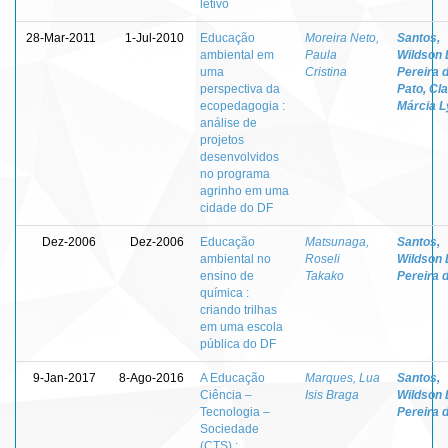
letivo
28-Mar-2011
1-Jul-2010
Educação
Moreira Neto,
Santos,
ambiental em
Paula
Wildson 
uma
Cristina
Pereira 
perspectiva da
Pato, Cl
ecopedagogia :
Márcia L
análise de
projetos
desenvolvidos
no programa
agrinho em uma
cidade do DF
Dez-2006
Dez-2006
Educação
Matsunaga,
Santos,
ambiental no
Roseli
Wildson 
ensino de
Takako
Pereira 
química :
criando trilhas
em uma escola
pública do DF
9-Jan-2017
8-Ago-2016
A Educação
Marques, Lua
Santos,
Ciência –
Isis Braga
Wildson 
Tecnologia –
Pereira 
Sociedade
(CTS) :