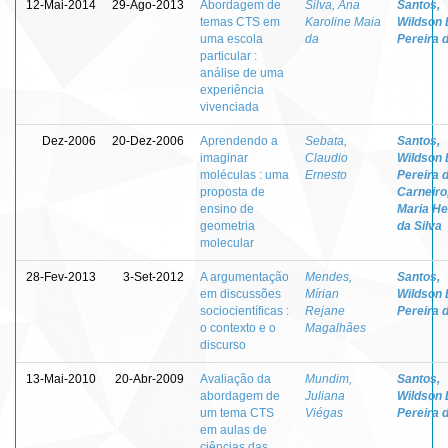
12-Mai-2014
29-Ago-2013
Abordagem de
Silva, Ana
Santos,
temas CTS em
Karoline Maia
Wildson 
uma escola
da
Pereira 
particular :
análise de uma
experiência
vivenciada
Dez-2006
20-Dez-2006
Aprendendo a
Sebata,
Santos,
imaginar
Claudio
Wildson 
moléculas : uma
Ernesto
Pereira 
proposta de
Carneiro
ensino de
Maria He
geometria
da Silva
molecular
28-Fev-2013
3-Set-2012
A argumentação
Mendes,
Santos,
em discussões
Mírian
Wildson 
sociocientíficas :
Rejane
Pereira 
o contexto e o
Magalhães
discurso
13-Mai-2010
20-Abr-2009
Avaliação da
Mundim,
Santos,
abordagem de
Juliana
Wildson 
um tema CTS
Viégas
Pereira 
em aulas de
ciências das