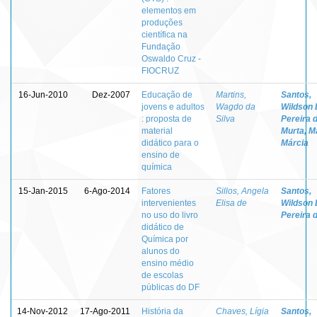
elementos em
produções
científica na
Fundação
Oswaldo Cruz -
FIOCRUZ
16-Jun-2010
Dez-2007
Educação de
Martins,
Santos,
jovens e adultos
Wagdo da
Wildson 
: proposta de
Silva
Pereira 
material
Murta, M
didático para o
Márcia
ensino de
química
15-Jan-2015
6-Ago-2014
Fatores
Sillos, Angela
Santos,
intervenientes
Elisa de
Wildson 
no uso do livro
Pereira 
didático de
Química por
alunos do
ensino médio
de escolas
públicas do DF
14-Nov-2012
17-Ago-2011
História da
Chaves, Lígia
Santos,