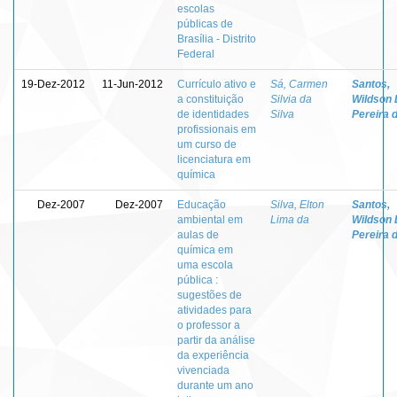
escolas
públicas de
Brasília - Distrito
Federal
19-Dez-2012
11-Jun-2012
Currículo ativo e
Sá, Carmen
Santos,
a constituição
Silvia da
Wildson 
de identidades
Silva
Pereira 
profissionais em
um curso de
licenciatura em
química
Dez-2007
Dez-2007
Educação
Silva, Elton
Santos,
ambiental em
Lima da
Wildson 
aulas de
Pereira 
química em
uma escola
pública :
sugestões de
atividades para
o professor a
partir da análise
da experiência
vivenciada
durante um ano