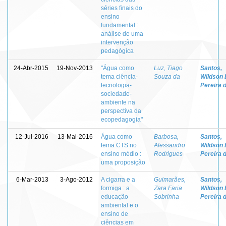
séries finais do
ensino
fundamental :
análise de uma
intervenção
pedagógica
24-Abr-2015
19-Nov-2013
"Água como
Luz, Tiago
Santos,
tema ciência-
Souza da
Wildson 
tecnologia-
Pereira 
sociedade-
ambiente na
perspectiva da
ecopedagogia"
12-Jul-2016
13-Mai-2016
Água como
Barbosa,
Santos,
tema CTS no
Alessandro
Wildson 
ensino médio :
Rodrigues
Pereira 
uma proposição
6-Mar-2013
3-Ago-2012
A cigarra e a
Guimarães,
Santos,
formiga : a
Zara Faria
Wildson 
educação
Sobrinha
Pereira 
ambiental e o
ensino de
ciências em